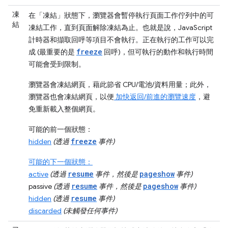
凍
在「凍結」
狀態下，瀏覽器會暫停執行頁面
工作佇列中的可
結
凍結工作，直到頁面解除凍結為止。也就是說，JavaScript
計時器和擷取回呼等項目不會執行。正在執行的工作可以完
freeze
成 (最重要的是
回呼)，但可執行的動作和執行時間
可能會受到限制。
瀏覽器會凍結網頁，藉此節省 CPU/電池/資料用量；此外，
瀏覽器也會凍結網頁，以便
加快返回/前進的瀏覽速度
，避
免重新載入整個網頁。
可能的前一個狀態：
freeze
hidden
(透過
事件)
可能的下一個狀態：
resume
pageshow
active
(透過
事件，然後是
事件)
resume
pageshow
passive
(透過
事件，然後是
事件)
resume
hidden
(透過
事件)
discarded
(未觸發任何事件)