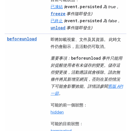
event.persisted
已凍結
(
為 true，
freeze
事件隨即發生)
event.persisted
已終止
(
為 false，
unload
事件隨即發生)
beforeunload
即將卸載視窗、文件及其資源。 此時文
件仍會顯示，且活動仍可取消。
beforeunload
重要事項：
事件只能用
於提醒使用者有未儲存的變更。儲存這
些變更後，活動應該就會移除。請勿無
條件將其新增至網頁，否則在某些情況
下可能會影響效能。詳情請參閱
舊版 API
一節
。
可能的前一個狀態：
hidden
可能的目前狀態：
terminated