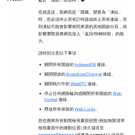
也就是說，當網頁從「隱藏」
變更為「凍結」
時，您必須停止所有計時器或終止所有連線，否
則凍結可能會影響相同來源的其他開啟分頁，或
影響瀏覽器將網頁放入
「返回/快轉快取」的能
力。
請特別注意以下事項：
關閉所有開啟的
IndexedDB
連線。
關閉開放的
BroadcastChannel
連線。
關閉執行中的
WebRTC
連線。
停止任何網路輪詢或關閉所有開啟的
Web
Socket
連線。
釋放所有保留的
Web Locks
。
您也應將所有動態檢視畫面狀態 (例如無限清單
檢視畫面中的捲動位置) 持久儲存至
sessionStorage
commit()
(或透過
儲存至