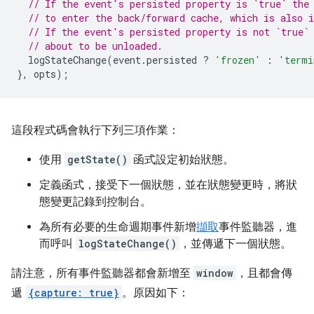
// If the event's persisted property is `true` the
// to enter the back/forward cache, which is also i
// If the event's persisted property is not `true`
// about to be unloaded.
logStateChange
(
event
.
persisted
?
'frozen'
:
'termi
},
opts
);
這段程式碼會執行下列三項作業：
使用
getState()
函式設定初始狀態。
定義函式，接受下一個狀態，並在狀態變更時，將狀
態變更記錄到控制台。
為所有必要的生命週期事件新增
擷取
事件監聽器，進
而呼叫
logStateChange()
，並傳遞下一個狀態。
請注意，所有事件監聽器都會新增至
window
，且都會傳
遞
{capture: true}
。原因如下：