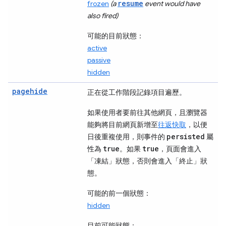
resume
frozen
(a
event would have
also fired)
可能的目前狀態：
active
passive
hidden
pagehide
正在從工作階段記錄項目遍歷。
如果使用者要前往其他網頁，且瀏覽器
能夠將目前網頁新增至
往返快取
，以便
persisted
日後重複使用，則事件的
屬
true
true
性為
。如果
，頁面會進入
「凍結」
狀態，否則會進入「終止」
狀
態。
可能的前一個狀態：
hidden
目前可能狀態：