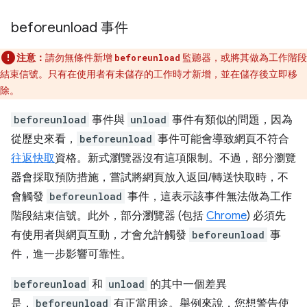
beforeunload 事件
注意：
請勿無條件新增
監聽器，或將其做為工作階段
beforeunload
結束信號。只有在使用者有未儲存的工作時才新增，並在儲存後立即移
除。
beforeunload
事件與
unload
事件有類似的問題，因為
從歷史來看，
beforeunload
事件可能會導致網頁不符合
往返快取
資格。新式瀏覽器沒有這項限制。不過，部分瀏覽
器會採取預防措施，嘗試將網頁放入返回/轉送快取時，不
會觸發
beforeunload
事件，這表示該事件無法做為工作
階段結束信號。此外，部分瀏覽器 (包括
Chrome
) 必須先
有使用者與網頁互動，才會允許觸發
beforeunload
事
件，進一步影響可靠性。
beforeunload
和
unload
的其中一個差異
是，
beforeunload
有正當用途。舉例來說，您想警告使