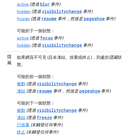
blur
active
(透過
事件)
visibilitychange
hidden
(透過
事件)
resume
pageshow
frozen
(透過
事件，然後是
事件)
可能的下一個狀態：
focus
active
(透過
事件)
visibilitychange
hidden
(透過
事件)
隱
如果網頁不可見 (且未凍結、捨棄或終止)，則處於
隱藏
狀
藏
態。
可能的前一個狀態：
visibilitychange
被動
(透過
事件)
resume
pageshow
凍結
(透過
事件，然後是
事件)
可能的下一個狀態：
visibilitychange
被動
(透過
事件)
freeze
凍結
(透過
事件)
已捨棄
(未觸發任何事件)
終止
(未觸發任何事件)