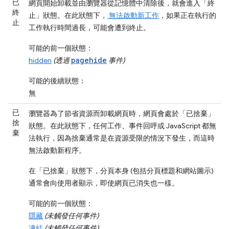
已
網頁開始卸載並由瀏覽器從記憶體中清除後，就會進入「終
終
止」
狀態。在此狀態下，
無法啟動新工作
，如果正在執行的
止
工作執行時間過長，可能會遭到終止。
可能的前一個狀態：
pagehide
hidden
(透過
事件)
可能的後續狀態：
無
已
瀏覽器為了節省資源而卸載網頁時，網頁會處於「已捨棄」
捨
狀態。在此狀態下，任何工作、事件回呼或 JavaScript 都無
棄
法執行，因為捨棄通常是在資源受限的情況下發生，而這時
無法啟動新程序。
在「已捨棄」
狀態下，分頁本身 (包括分頁標題和網站圖示)
通常會向使用者顯示，即使網頁已消失也一樣。
可能的前一個狀態：
隱藏
(未觸發任何事件)
凍結
(未觸發任何事件)