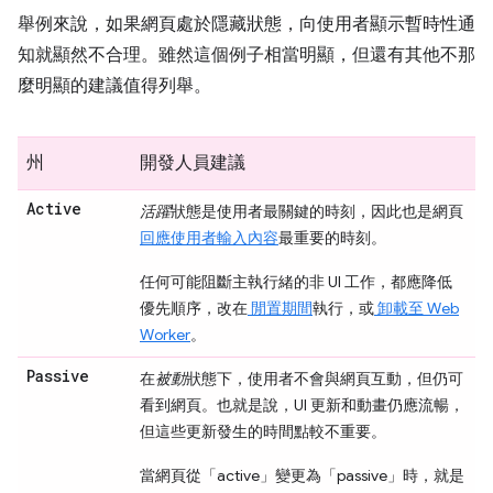
舉例來說，如果網頁處於隱藏狀態，向使用者顯示暫時性通
知就顯然不合理。雖然這個例子相當明顯，但還有其他不那
麼明顯的建議值得列舉。
州
開發人員建議
Active
活躍
狀態是使用者最關鍵的時刻，因此也是網頁
回應使用者輸入內容
最重要的時刻。
任何可能阻斷主執行緒的非 UI 工作，都應降低
優先順序，改在
閒置期間
執行，或
卸載至 Web
Worker
。
Passive
在
被動
狀態下，使用者不會與網頁互動，但仍可
看到網頁。也就是說，UI 更新和動畫仍應流暢，
但這些更新發生的時間點較不重要。
當網頁從「active」
變更為「passive」
時，就是