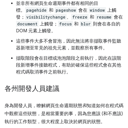
並非所有網頁生命週期事件都有相同的目
標。
pagehide
和
pageshow
會在
window
上觸
發；
visibilitychange
、
freeze
和
resume
會在
document
上觸發；
focus
和
blur
則會在各自的
DOM 元素上觸發。
這些事件大多不會冒泡，因此無法將非擷取事件監聽
器新增至常見的祖先元素，並觀察所有事件。
擷取階段會在目標或泡泡階段之前執行，因此在該階
段新增事件接聽程式，有助於確保這些程式會在其他
程式碼取消事件之前執行。
各州開發人員建議
身為開發人員，瞭解網頁生命週期狀態
和
知道如何在程式碼
中觀察這些狀態，是相當重要的事，因為您應該 (和不應該)
執行的工作類型，很大程度上取決於網頁的狀態。