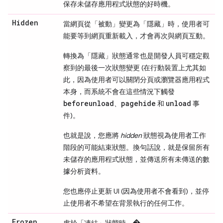
保存未儲存應用程式狀態的好時機。
Hidden
當網頁從「被動」
變更為「隱藏」
時，使用者可
能要等到網頁重新載入，才會再次與網頁互動。
轉換為「隱藏」
狀態通常也是開發人員可穩定觀
察到的最後一次狀態變更 (在行動裝置上尤其如
此，因為使用者可以關閉分頁或瀏覽器應用程式
本身，而系統不會在這些情況下觸發
beforeunload
pagehide
unload
、
和
事
件)。
也就是說，您應將
hidden
狀態視為使用者工作
階段的可能結束狀態。換句話說，就是保留所有
未儲存的應用程式狀態，並傳送所有未傳送的數
據分析資料。
您也應停止更新 UI (因為使用者不會看到)，並停
止使用者不希望在背景執行的任何工作。
Frozen
處於「凍結」
狀態時，
�