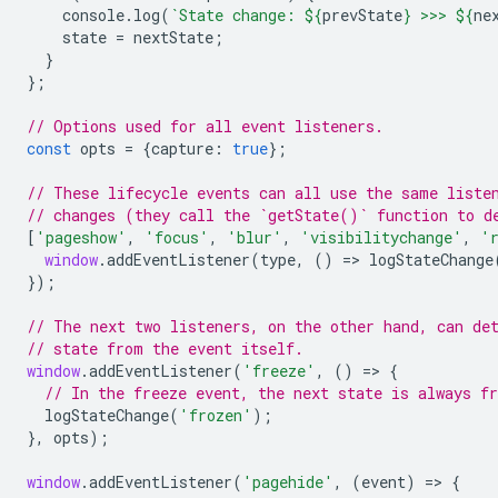
console
.
log
(
`State change: 
${
prevState
}
 >>> 
${
ne
state
=
nextState
;
}
};
// Options used for all event listeners.
const
opts
=
{
capture
:
true
};
// These lifecycle events can all use the same liste
// changes (they call the `getState()` function to d
[
'pageshow'
,
'focus'
,
'blur'
,
'visibilitychange'
,
'
window
.
addEventListener
(
type
,
()
=
>
logStateChange
});
// The next two listeners, on the other hand, can de
// state from the event itself.
window
.
addEventListener
(
'freeze'
,
()
=
>
{
// In the freeze event, the next state is always fr
logStateChange
(
'frozen'
);
},
opts
);
window
.
addEventListener
(
'pagehide'
,
(
event
)
=
>
{