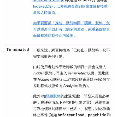
IndexedDB)，以便在網頁遭到捨棄並於稍後重
新載入時還原。
如果頁面從「凍結」
狀態轉回「隱藏」
狀態，您
可以重新開啟所有已關閉的連線，或重新啟動頁
面最初凍結時停止的輪詢。
Terminated
一般來說，網頁轉換為「已終止」
狀態時，您不
需要採取任何行動。
由於使用者動作導致卸載的網頁一律會先進入
hidden
狀態，再進入
terminated
狀態，因此應
在
hidden
狀態執行工作階段結束邏輯 (例如保存
應用程式狀態並向 Analytics 報告)。
此外 (如
隱藏
狀態
的建議所述)，開發人員務必瞭
解，在許多情況下 (特別是行動裝置)，系統無法
可靠地偵測到轉換至「已終止」
狀態，因此依賴
beforeunload
pagehide
終止事件 (例如
、
和