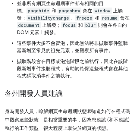
並非所有網頁生命週期事件都有相同的目
標。
pagehide
和
pageshow
會在
window
上觸
發；
visibilitychange
、
freeze
和
resume
會在
document
上觸發；
focus
和
blur
則會在各自的
DOM 元素上觸發。
這些事件大多不會冒泡，因此無法將非擷取事件監聽
器新增至常見的祖先元素，並觀察所有事件。
擷取階段會在目標或泡泡階段之前執行，因此在該階
段新增事件接聽程式，有助於確保這些程式會在其他
程式碼取消事件之前執行。
各州開發人員建議
身為開發人員，瞭解網頁生命週期狀態
和
知道如何在程式碼
中觀察這些狀態，是相當重要的事，因為您應該 (和不應該)
執行的工作類型，很大程度上取決於網頁的狀態。