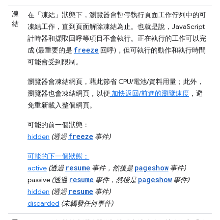
凍
在「凍結」
狀態下，瀏覽器會暫停執行頁面
工作佇列中的可
結
凍結工作，直到頁面解除凍結為止。也就是說，JavaScript
計時器和擷取回呼等項目不會執行。正在執行的工作可以完
freeze
成 (最重要的是
回呼)，但可執行的動作和執行時間
可能會受到限制。
瀏覽器會凍結網頁，藉此節省 CPU/電池/資料用量；此外，
瀏覽器也會凍結網頁，以便
加快返回/前進的瀏覽速度
，避
免重新載入整個網頁。
可能的前一個狀態：
freeze
hidden
(透過
事件)
可能的下一個狀態：
resume
pageshow
active
(透過
事件，然後是
事件)
resume
pageshow
passive
(透過
事件，然後是
事件)
resume
hidden
(透過
事件)
discarded
(未觸發任何事件)