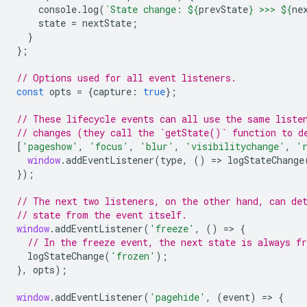
console
.
log
(
`State change: 
${
prevState
}
 >>> 
${
ne
state
=
nextState
;
}
};
// Options used for all event listeners.
const
opts
=
{
capture
:
true
};
// These lifecycle events can all use the same liste
// changes (they call the `getState()` function to d
[
'pageshow'
,
'focus'
,
'blur'
,
'visibilitychange'
,
'
window
.
addEventListener
(
type
,
()
=
>
logStateChange
});
// The next two listeners, on the other hand, can de
// state from the event itself.
window
.
addEventListener
(
'freeze'
,
()
=
>
{
// In the freeze event, the next state is always fr
logStateChange
(
'frozen'
);
},
opts
);
window
.
addEventListener
(
'pagehide'
,
(
event
)
=
>
{