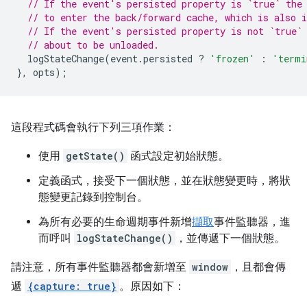
// If the event's persisted property is `true` the
// to enter the back/forward cache, which is also i
// If the event's persisted property is not `true`
// about to be unloaded.
logStateChange
(
event
.
persisted
?
'frozen'
:
'termi
},
opts
);
這段程式碼會執行下列三項作業：
使用
getState()
函式設定初始狀態。
定義函式，接受下一個狀態，並在狀態變更時，將狀
態變更記錄到控制台。
為所有必要的生命週期事件新增
擷取
事件監聽器，進
而呼叫
logStateChange()
，並傳遞下一個狀態。
請注意，所有事件監聽器都會新增至
window
，且都會傳
遞
{capture: true}
。原因如下：