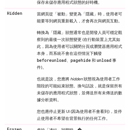
保存未儲存應用程式狀態的好時機。
Hidden
當網頁從「被動」
變更為「隱藏」
時，使用者可
能要等到網頁重新載入，才會再次與網頁互動。
轉換為「隱藏」
狀態通常也是開發人員可穩定觀
察到的最後一次狀態變更 (在行動裝置上尤其如
此，因為使用者可以關閉分頁或瀏覽器應用程式
本身，而系統不會在這些情況下觸發
beforeunload
pagehide
unload
、
和
事
件)。
也就是說，您應將
hidden
狀態視為使用者工作
階段的可能結束狀態。換句話說，就是保留所有
未儲存的應用程式狀態，並傳送所有未傳送的數
據分析資料。
您也應停止更新 UI (因為使用者不會看到)，並停
止使用者不希望在背景執行的任何工作。
Frozen
處於「凍結」
狀態時，
�