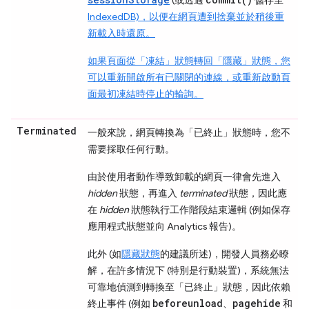
IndexedDB)，以便在網頁遭到捨棄並於稍後重
新載入時還原。
如果頁面從「凍結」
狀態轉回「隱藏」
狀態，您
可以重新開啟所有已關閉的連線，或重新啟動頁
面最初凍結時停止的輪詢。
Terminated
一般來說，網頁轉換為「已終止」
狀態時，您不
需要採取任何行動。
由於使用者動作導致卸載的網頁一律會先進入
hidden
狀態，再進入
terminated
狀態，因此應
在
hidden
狀態執行工作階段結束邏輯 (例如保存
應用程式狀態並向 Analytics 報告)。
此外 (如
隱藏
狀態
的建議所述)，開發人員務必瞭
解，在許多情況下 (特別是行動裝置)，系統無法
可靠地偵測到轉換至「已終止」
狀態，因此依賴
beforeunload
pagehide
終止事件 (例如
、
和