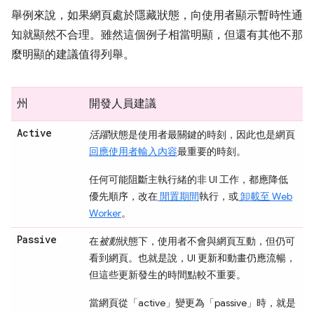
舉例來說，如果網頁處於隱藏狀態，向使用者顯示暫時性通
知就顯然不合理。雖然這個例子相當明顯，但還有其他不那
麼明顯的建議值得列舉。
州
開發人員建議
Active
活躍
狀態是使用者最關鍵的時刻，因此也是網頁
回應使用者輸入內容
最重要的時刻。
任何可能阻斷主執行緒的非 UI 工作，都應降低
優先順序，改在
閒置期間
執行，或
卸載至 Web
Worker
。
Passive
在
被動
狀態下，使用者不會與網頁互動，但仍可
看到網頁。也就是說，UI 更新和動畫仍應流暢，
但這些更新發生的時間點較不重要。
當網頁從「active」
變更為「passive」
時，就是