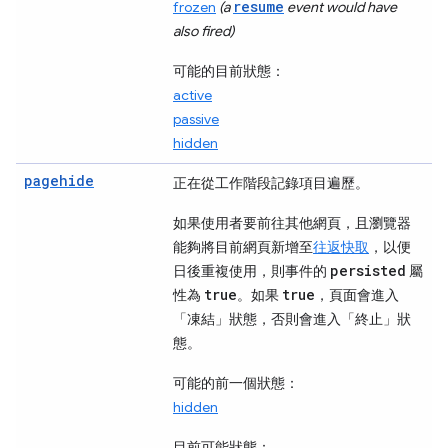
resume
frozen
(a
event would have
also fired)
可能的目前狀態：
active
passive
hidden
pagehide
正在從工作階段記錄項目遍歷。
如果使用者要前往其他網頁，且瀏覽器
能夠將目前網頁新增至
往返快取
，以便
persisted
日後重複使用，則事件的
屬
true
true
性為
。如果
，頁面會進入
「凍結」
狀態，否則會進入「終止」
狀
態。
可能的前一個狀態：
hidden
目前可能狀態：