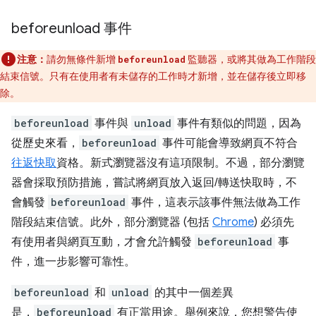
beforeunload 事件
注意：
請勿無條件新增
監聽器，或將其做為工作階段
beforeunload
結束信號。只有在使用者有未儲存的工作時才新增，並在儲存後立即移
除。
beforeunload
事件與
unload
事件有類似的問題，因為
從歷史來看，
beforeunload
事件可能會導致網頁不符合
往返快取
資格。新式瀏覽器沒有這項限制。不過，部分瀏覽
器會採取預防措施，嘗試將網頁放入返回/轉送快取時，不
會觸發
beforeunload
事件，這表示該事件無法做為工作
階段結束信號。此外，部分瀏覽器 (包括
Chrome
) 必須先
有使用者與網頁互動，才會允許觸發
beforeunload
事
件，進一步影響可靠性。
beforeunload
和
unload
的其中一個差異
是，
beforeunload
有正當用途。舉例來說，您想警告使