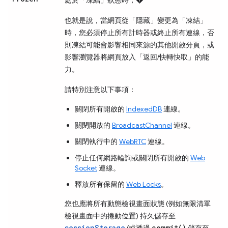
也就是說，當網頁從「隱藏」
變更為「凍結」
時，您必須停止所有計時器或終止所有連線，否
則凍結可能會影響相同來源的其他開啟分頁，或
影響瀏覽器將網頁放入
「返回/快轉快取」的能
力。
請特別注意以下事項：
關閉所有開啟的
IndexedDB
連線。
關閉開放的
BroadcastChannel
連線。
關閉執行中的
WebRTC
連線。
停止任何網路輪詢或關閉所有開啟的
Web
Socket
連線。
釋放所有保留的
Web Locks
。
您也應將所有動態檢視畫面狀態 (例如無限清單
檢視畫面中的捲動位置) 持久儲存至
sessionStorage
commit()
(或透過
儲存至