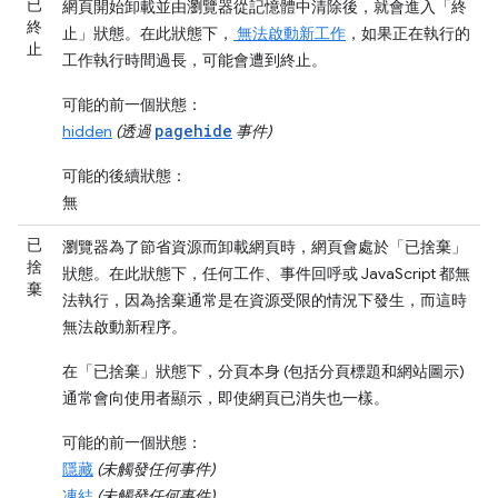
已
網頁開始卸載並由瀏覽器從記憶體中清除後，就會進入「終
終
止」
狀態。在此狀態下，
無法啟動新工作
，如果正在執行的
止
工作執行時間過長，可能會遭到終止。
可能的前一個狀態：
pagehide
hidden
(透過
事件)
可能的後續狀態：
無
已
瀏覽器為了節省資源而卸載網頁時，網頁會處於「已捨棄」
捨
狀態。在此狀態下，任何工作、事件回呼或 JavaScript 都無
棄
法執行，因為捨棄通常是在資源受限的情況下發生，而這時
無法啟動新程序。
在「已捨棄」
狀態下，分頁本身 (包括分頁標題和網站圖示)
通常會向使用者顯示，即使網頁已消失也一樣。
可能的前一個狀態：
隱藏
(未觸發任何事件)
凍結
(未觸發任何事件)