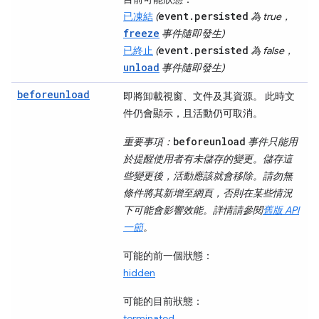
event.persisted
已凍結
(
為 true，
freeze
事件隨即發生)
event.persisted
已終止
(
為 false，
unload
事件隨即發生)
beforeunload
即將卸載視窗、文件及其資源。 此時文
件仍會顯示，且活動仍可取消。
beforeunload
重要事項：
事件只能用
於提醒使用者有未儲存的變更。儲存這
些變更後，活動應該就會移除。請勿無
條件將其新增至網頁，否則在某些情況
下可能會影響效能。詳情請參閱
舊版 API
一節
。
可能的前一個狀態：
hidden
可能的目前狀態：
terminated