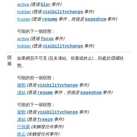
blur
active
(透過
事件)
visibilitychange
hidden
(透過
事件)
resume
pageshow
frozen
(透過
事件，然後是
事件)
可能的下一個狀態：
focus
active
(透過
事件)
visibilitychange
hidden
(透過
事件)
隱
如果網頁不可見 (且未凍結、捨棄或終止)，則處於
隱藏
狀
藏
態。
可能的前一個狀態：
visibilitychange
被動
(透過
事件)
resume
pageshow
凍結
(透過
事件，然後是
事件)
可能的下一個狀態：
visibilitychange
被動
(透過
事件)
freeze
凍結
(透過
事件)
已捨棄
(未觸發任何事件)
終止
(未觸發任何事件)