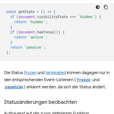
const
getState
=
()
=
>
{
if
(
document
.
visibilityState
===
'hidden'
)
{
return
'hidden'
;
}
if
(
document
.
hasFocus
())
{
return
'active'
;
}
return
'passive'
;
};
Die Status
frozen
und
terminated
können dagegen nur in
den entsprechenden Event-Listenern (
freeze
und
pagehide
) erkannt werden, da sich der Status ändert.
Statusänderungen beobachten
Aufbauend auf der zuvor definierten Funktion