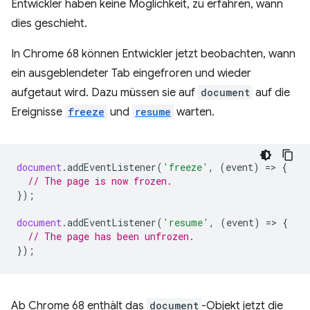
Entwickler haben keine Möglichkeit, zu erfahren, wann
dies geschieht.
In Chrome 68 können Entwickler jetzt beobachten, wann
ein ausgeblendeter Tab eingefroren und wieder
aufgetaut wird. Dazu müssen sie auf
document
auf die
Ereignisse
freeze
und
resume
warten.
document
.
addEventListener
(
'freeze'
,
(
event
)
=
>
{
// The page is now frozen.
});
document
.
addEventListener
(
'resume'
,
(
event
)
=
>
{
// The page has been unfrozen.
});
Ab Chrome 68 enthält das
document
-Objekt jetzt die