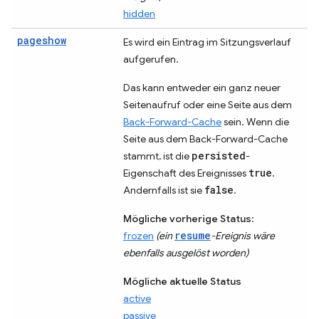
hidden
pageshow
Es wird ein Eintrag im Sitzungsverlauf
aufgerufen.
Das kann entweder ein ganz neuer
Seitenaufruf oder eine Seite aus dem
Back-Forward-Cache
sein. Wenn die
Seite aus dem Back-Forward-Cache
persisted
stammt, ist die
-
true
Eigenschaft des Ereignisses
.
false
Andernfalls ist sie
.
Mögliche vorherige Status
:
resume
frozen
(ein
-Ereignis wäre
ebenfalls ausgelöst worden)
Mögliche aktuelle Status
active
passive