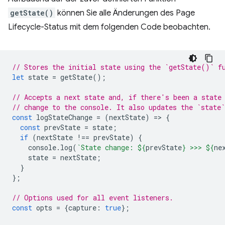
getState()
können Sie alle Änderungen des Page
Lifecycle-Status mit dem folgenden Code beobachten.
// Stores the initial state using the `getState()` f
let
state
=
getState
();
// Accepts a next state and, if there's been a state
// change to the console. It also updates the `state`
const
logStateChange
=
(
nextState
)
=
>
{
const
prevState
=
state
;
if
(
nextState
!==
prevState
)
{
console
.
log
(
`State change: 
${
prevState
}
 >>> 
${
ne
state
=
nextState
;
}
};
// Options used for all event listeners.
const
opts
=
{
capture
:
true
};