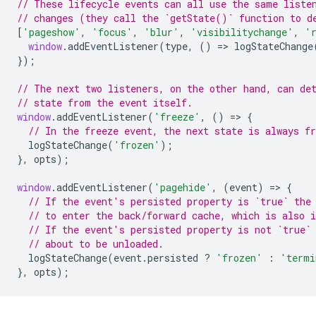
// These lifecycle events can all use the same liste
// changes (they call the `getState()` function to d
[
'pageshow'
,
'focus'
,
'blur'
,
'visibilitychange'
,
'
window
.
addEventListener
(
type
,
()
=
>
logStateChange
});
// The next two listeners, on the other hand, can de
// state from the event itself.
window
.
addEventListener
(
'freeze'
,
()
=
>
{
// In the freeze event, the next state is always fr
logStateChange
(
'frozen'
);
},
opts
);
window
.
addEventListener
(
'pagehide'
,
(
event
)
=
>
{
// If the event's persisted property is `true` the
// to enter the back/forward cache, which is also i
// If the event's persisted property is not `true`
// about to be unloaded.
logStateChange
(
event
.
persisted
?
'frozen'
:
'termi
},
opts
);