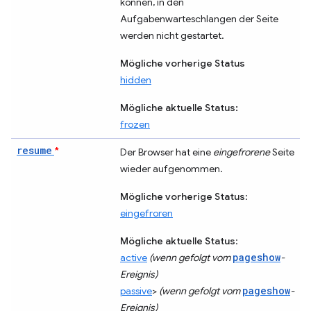
können, in den
Aufgabenwarteschlangen der Seite
werden nicht gestartet.
Mögliche vorherige Status
hidden
Mögliche aktuelle Status:
frozen
resume
*
Der Browser hat eine
eingefrorene
Seite
wieder aufgenommen.
Mögliche vorherige Status
:
eingefroren
Mögliche aktuelle Status
:
pageshow
active
(wenn gefolgt vom
-
Ereignis)
pageshow
passive
>
(wenn gefolgt vom
-
Ereignis)