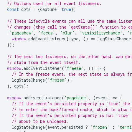
// Options used for all event listeners.
const
opts
=
{
capture
:
true
};
// These lifecycle events can all use the same liste
// changes (they call the `getState()` function to d
[
'pageshow'
,
'focus'
,
'blur'
,
'visibilitychange'
,
'
window
.
addEventListener
(
type
,
()
=
>
logStateChange
});
// The next two listeners, on the other hand, can de
// state from the event itself.
window
.
addEventListener
(
'freeze'
,
()
=
>
{
// In the freeze event, the next state is always fr
logStateChange
(
'frozen'
);
},
opts
);
window
.
addEventListener
(
'pagehide'
,
(
event
)
=
>
{
// If the event's persisted property is `true` the
// to enter the back/forward cache, which is also i
// If the event's persisted property is not `true`
// about to be unloaded.
logStateChange
(
event
.
persisted
?
'frozen'
:
'termi