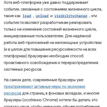
Хотя веб-платформа уже давно поддерживает
события, связанные с состояниями жизненного цикла,
такие как
load
,
unload
и
visibilitychange
, эти
события позволяют разработчикам реагировать
только на изменения состояний жизненного цикла,
инициированные пользователем. Для надёжной
работы веб-приложений на маломощных устройствах
(и в целом для повышения ресурсоёмкости на всех
платформах) браузерам необходим способ
проактивного освобождения и перераспределения
системных ресурсов.
На самом деле, современные браузеры уже
предпринимают активные меры по экономии
ресурсов
для страниц в фоновых вкладках, и многие
браузеры (особенно Chrome) хотели бы делать это
гораздо чаще, чтобы уменьшить общее потребление