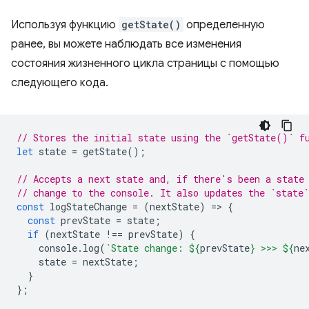
Используя функцию
getState()
определенную
ранее, вы можете наблюдать все изменения
состояния жизненного цикла страницы с помощью
следующего кода.
// Stores the initial state using the `getState()` f
let
state
=
getState
();
// Accepts a next state and, if there's been a state
// change to the console. It also updates the `state`
const
logStateChange
=
(
nextState
)
=
>
{
const
prevState
=
state
;
if
(
nextState
!==
prevState
)
{
console
.
log
(
`State change: 
${
prevState
}
 >>> 
${
ne
state
=
nextState
;
}
};