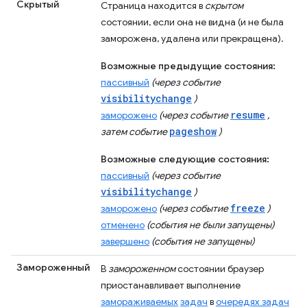
Скрытый
Страница находится в
скрытом
состоянии, если она не видна (и не была
заморожена, удалена или прекращена).
Возможные предыдущие состояния:
пассивный
(через событие
visibilitychange
)
resume
заморожено
(через событие
,
pageshow
затем событие
)
Возможные следующие состояния:
пассивный
(через событие
visibilitychange
)
freeze
заморожено
(через событие
)
отменено
(события не были запущены)
завершено
(события не запущены)
Замороженный
В
замороженном
состоянии браузер
приостанавливает выполнение
замораживаемых
задач
в
очередях задач