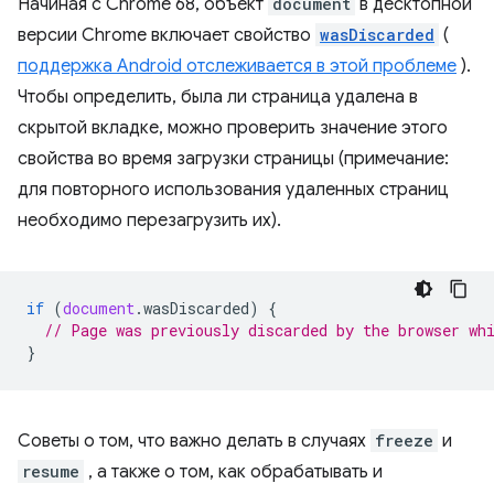
Начиная с Chrome 68, объект
document
в десктопной
версии Chrome включает свойство
wasDiscarded
(
поддержка Android отслеживается в этой проблеме
).
Чтобы определить, была ли страница удалена в
скрытой вкладке, можно проверить значение этого
свойства во время загрузки страницы (примечание:
для повторного использования удаленных страниц
необходимо перезагрузить их).
if
(
document
.
wasDiscarded
)
{
// Page was previously discarded by the browser wh
}
Советы о том, что важно делать в случаях
freeze
и
resume
, а также о том, как обрабатывать и