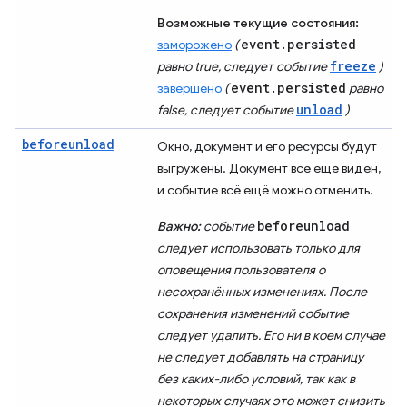
Возможные текущие состояния:
event.persisted
заморожено
(
freeze
равно true, следует событие
)
event.persisted
завершено
(
равно
unload
false, следует событие
)
beforeunload
Окно, документ и его ресурсы будут
выгружены. Документ всё ещё виден,
и событие всё ещё можно отменить.
beforeunload
Важно:
событие
следует использовать только для
оповещения пользователя о
несохранённых изменениях. После
сохранения изменений событие
следует удалить. Его ни в коем случае
не следует добавлять на страницу
без каких-либо условий, так как в
некоторых случаях это может снизить