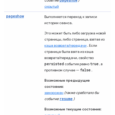
pageshow
событие
)
скрытый
pageshow
Выполняется переход к записи
истории сеанса.
Это может быть либо загрузка новой
страницы, либо страница, взятая из
кэша возврата/передачи
. Если
страница была взята из кэша
возврата/передачи, свойство
persisted
true
события равно
, в
false
противном случае —
.
Возможные предыдущие
состояния:
заморожен
(также сработало бы
resume
событие
)
Возможные текущие состояния: