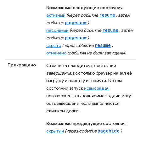
Возможные следующие состояния:
resume
активный
(через событие
, затем
pageshow
событие
)
resume
пассивный
(через событие
, затем
pageshow
событие
)
resume
скрыто
(через событие
)
отменено
(события не были запущены)
Прекращено
Страница находится в состоянии
завершения,
как только браузер начал её
выгрузку и очистку из памяти. В этом
состоянии запуск
новых задач
невозможен, а выполняемые задачи могут
быть завершены, если выполняются
слишком долго.
Возможные предыдущие состояния:
pagehide
скрытый
(через событие
)