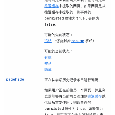
往返缓存
中提取的网页。如果网页是从
往返缓存中提取的，则事件的
persisted
true
属性为
，否则为
false
。
可能的先前状态
：
resume
冻结
（还会触发
事件）
可能的当前状态
：
有效
被动
隐藏
pagehide
正在从会话历史记录条目进行遍历。
如果用户正在前往另一个网页，并且浏
览器能够将当前网页添加到
往返缓存
以
供日后重复使用，则该事件的
persisted
true
属性为
。如果值为
true
，则页面正在进入
冻结
状态；否