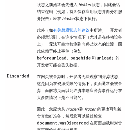
状态之前始终会先进入
hidden
状态，因此会话
结束逻辑（例如，持久保存应用状态并向分析服
务报告）应在
hidden
状态下执行。
此外（如
有关
隐藏
状态的建议
中所述），开发者
必须意识到，在许多情况下（尤其是在移动设备
上），无法可靠地检测到向
终止
状态的过渡，因
此依赖于终止事件（例如
beforeunload
pagehide
unload
、
和
）的
开发者可能会丢失数据。
Discarded
在网页被舍弃时，开发者无法观察到
舍弃
状态。
这是因为在资源受限的情况下，页面通常会被舍
弃，而解冻页面以允许脚本响应舍弃事件运行在
大多数情况下是不可能的。
因此，您应为从
hidden
到
frozen
的更改可能被
舍弃做好准备，然后您可以通过检查
document.wasDiscarded
在页面加载时对舍
弃页面的恢复做出反应。