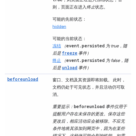
则，页面正在进入
终止
状态。
可能的先前状态
：
hidden
可能的当前状态
：
event.persisted
冻结
（
为 true，随
freeze
后是
事件）
event.persisted
终止
（
为 false，随
unload
后是
事件）
beforeunload
窗口、文档及其资源即将卸载。 此时，
文档仍处于可见状态，并且活动仍可取
消。
beforeunload
重要提示
：
事件仅用于
提醒用户存在未保存的更改。保存这些
更改后，相应活动应会被移除。不应无
条件地将其添加到网页中，因为在某些
情况下，这样做可能会影响性能。如需