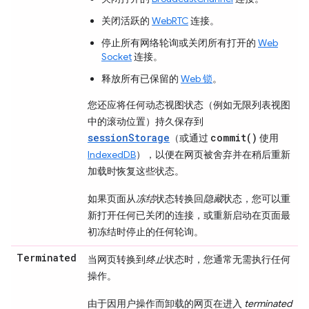
关闭活跃的
WebRTC
连接。
停止所有网络轮询或关闭所有打开的
Web
Socket
连接。
释放所有已保留的
Web 锁
。
您还应将任何动态视图状态（例如无限列表视图
中的滚动位置）持久保存到
sessionStorage
commit()
（或通过
使用
IndexedDB
），以便在网页被舍弃并在稍后重新
加载时恢复这些状态。
如果页面从
冻结
状态转换回
隐藏
状态，您可以重
新打开任何已关闭的连接，或重新启动在页面最
初冻结时停止的任何轮询。
Terminated
当网页转换到
终止
状态时，您通常无需执行任何
操作。
由于因用户操作而卸载的网页在进入
terminated