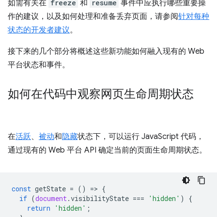
如需有关在
freeze
和
resume
事件中应执行哪些重要操
作的建议，以及如何处理和准备丢弃页面，请参阅
针对每种
状态的开发者建议
。
接下来的几个部分将概述这些新功能如何融入现有的 Web
平台状态和事件。
如何在代码中观察网页生命周期状态
在
活跃
、
被动
和
隐藏
状态下，可以运行 JavaScript 代码，
通过现有的 Web 平台 API 确定当前的页面生命周期状态。
const
getState
=
()
=
>
{
if
(
document
.
visibilityState
===
'hidden'
)
{
return
'hidden'
;