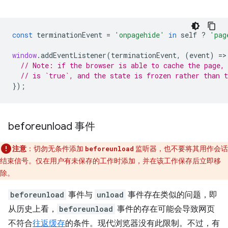
const
terminationEvent
=
'onpagehide'
in
self
?
'pag
window
.
addEventListener
(
terminationEvent
,
(
event
)
=
>
// Note: if the browser is able to cache the page,
// is `true`, and the state is frozen rather than 
});
beforeunload 事件
注意
：切勿无条件添加
监听器，也不要将其用作会话
beforeunload
结束信号。仅在用户有未保存的工作时添加，并在该工作保存后立即移
除。
beforeunload
事件与
unload
事件存在类似的问题，即
从历史上看，
beforeunload
事件的存在可能会导致网页
不符合
往返缓存
的条件。现代浏览器没有此限制。不过，有