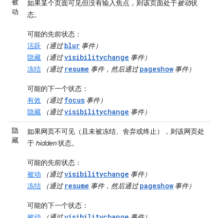
被
如果某个页面可见但没有输入焦点，则该页面处于
被动
状
动
态。
可能的先前状态
：
blur
活跃
（通过
事件）
visibilitychange
隐藏
（通过
事件）
resume
pageshow
冻结
（通过
事件，然后通过
事件）
可能的下一个状态
：
focus
有效
（通过
事件）
visibilitychange
隐藏
（通过
事件）
隐
如果网页不可见（且未被冻结、舍弃或终止），则该网页处
藏
于
hidden
状态。
可能的先前状态
：
visibilitychange
被动
（通过
事件）
resume
pageshow
冻结
（通过
事件，然后通过
事件）
可能的下一个状态
：
visibilitychange
被动
（通过
事件）