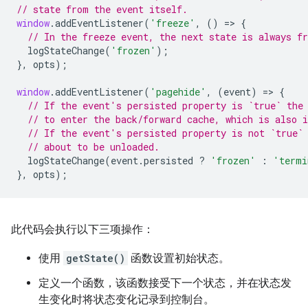
// state from the event itself.
window
.
addEventListener
(
'freeze'
,
()
=
>
{
// In the freeze event, the next state is always fr
logStateChange
(
'frozen'
);
},
opts
);
window
.
addEventListener
(
'pagehide'
,
(
event
)
=
>
{
// If the event's persisted property is `true` the
// to enter the back/forward cache, which is also i
// If the event's persisted property is not `true`
// about to be unloaded.
logStateChange
(
event
.
persisted
?
'frozen'
:
'termi
},
opts
);
此代码会执行以下三项操作：
使用
getState()
函数设置初始状态。
定义一个函数，该函数接受下一个状态，并在状态发
生变化时将状态变化记录到控制台。