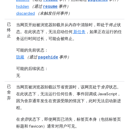
resume
hidden
（通过
事件）
discarded
（未触发任何事件）
已
当网页开始被浏览器卸载并从内存中清除时，即处于
终止
状
终
态。在此状态下，无法启动任何
新任务
，如果正在运行的任
止
务运行时间过长，可能会被终止。
可能的先前状态
：
pagehide
隐藏
（通过
事件）
可能的后续状态
：
无
已
当网页被浏览器卸载以节省资源时，该网页处于
舍弃
状态。
舍
在此状态下，无法运行任何任务、事件回调或 JavaScript，
弃
因为舍弃通常发生在资源受限的情况下，此时无法启动新进
程。
在
舍弃
状态下，即使网页已消失，标签页本身（包括标签页
标题和 favicon）通常对用户可见。