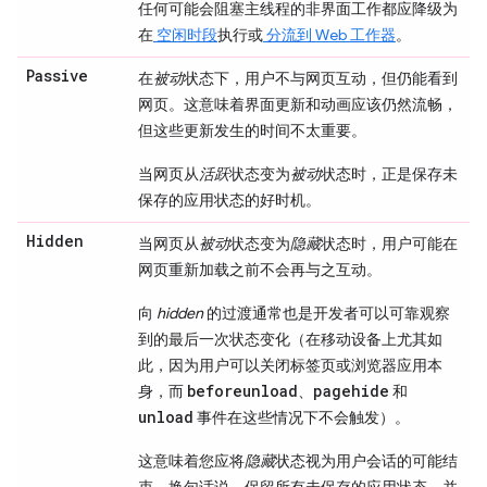
任何可能会阻塞主线程的非界面工作都应降级为
在
空闲时段
执行或
分流到 Web 工作器
。
Passive
在
被动
状态下，用户不与网页互动，但仍能看到
网页。这意味着界面更新和动画应该仍然流畅，
但这些更新发生的时间不太重要。
当网页从
活跃
状态变为
被动
状态时，正是保存未
保存的应用状态的好时机。
Hidden
当网页从
被动
状态变为
隐藏
状态时，用户可能在
网页重新加载之前不会再与之互动。
向
hidden
的过渡通常也是开发者可以可靠观察
到的最后一次状态变化（在移动设备上尤其如
此，因为用户可以关闭标签页或浏览器应用本
beforeunload
pagehide
身，而
、
和
unload
事件在这些情况下不会触发）。
这意味着您应将
隐藏
状态视为用户会话的可能结
束。换句话说，保留所有未保存的应用状态，并