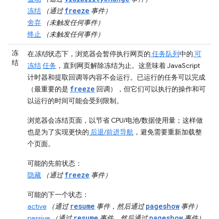
freeze
冻结
（通过
事件）
舍弃
（未触发任何事件）
终止
（未触发任何事件）
冻
在
冻结
状态下，浏览器会暂停执行网页的
任务队列
中的
可
结
冻结
任务
，直到网页解除冻结为止。这意味着 JavaScript
计时器和提取回调等内容不会运行。已运行的任务可以完成
freeze
（最重要的是
回调），但它们可以执行的操作和可
以运行的时间可能会受到限制。
浏览器会冻结页面，以节省 CPU/电池/数据使用量；这样做
也是为了实现更快的
后退/前进导航
，避免需要重新加载整
个页面。
可能的先前状态
：
freeze
隐藏
（通过
事件）
可能的下一个状态
：
resume
pageshow
active
（通过
事件，然后通过
事件）
resume
pageshow
passive
（通过
事件，然后通过
事件）