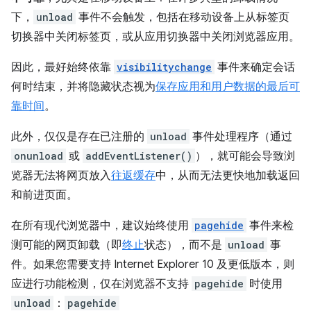
下，
unload
事件不会触发，包括在移动设备上从标签页
切换器中关闭标签页，或从应用切换器中关闭浏览器应用。
因此，最好始终依靠
visibilitychange
事件来确定会话
何时结束，并将隐藏状态视为
保存应用和用户数据的最后可
靠时间
。
此外，仅仅是存在已注册的
unload
事件处理程序（通过
onunload
或
addEventListener()
），就可能会导致浏
览器无法将网页放入
往返缓存
中，从而无法更快地加载返回
和前进页面。
在所有现代浏览器中，建议始终使用
pagehide
事件来检
测可能的网页卸载（即
终止
状态），而不是
unload
事
件。如果您需要支持 Internet Explorer 10 及更低版本，则
应进行功能检测，仅在浏览器不支持
pagehide
时使用
unload
：
pagehide