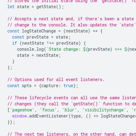
// Stores the initial state using the `getState()` f
let
state
=
getState
();
// Accepts a next state and, if there's been a state
// change to the console. It also updates the `state`
const
logStateChange
=
(
nextState
)
=
>
{
const
prevState
=
state
;
if
(
nextState
!==
prevState
)
{
console
.
log
(
`State change: 
${
prevState
}
 >>> 
${
ne
state
=
nextState
;
}
};
// Options used for all event listeners.
const
opts
=
{
capture
:
true
};
// These lifecycle events can all use the same liste
// changes (they call the `getState()` function to d
[
'pageshow'
,
'focus'
,
'blur'
,
'visibilitychange'
,
'
window
.
addEventListener
(
type
,
()
=
>
logStateChange
});
// The next two listeners, on the other hand, can de