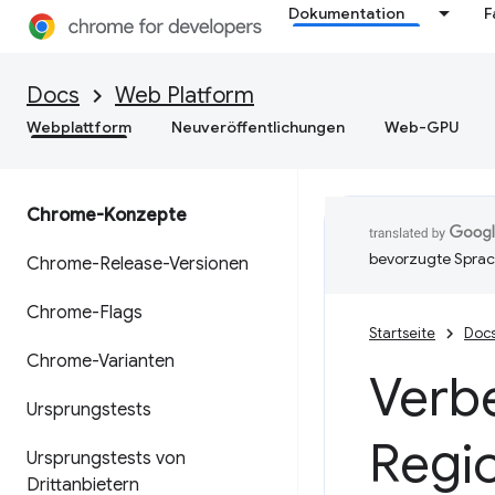
Dokumentation
F
Docs
Web Platform
Webplattform
Neuveröffentlichungen
Web-GPU
Chrome-Konzepte
bevorzugte Sprac
Chrome-Release-Versionen
Chrome-Flags
Startseite
Doc
Chrome-Varianten
Verb
Ursprungstests
Regi
Ursprungstests von
Drittanbietern