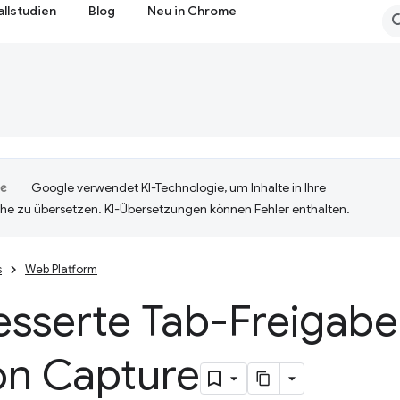
allstudien
Blog
Neu in Chrome
Google verwendet KI-Technologie, um Inhalte in Ihre
he zu übersetzen. KI-Übersetzungen können Fehler enthalten.
s
Web Platform
esserte Tab-Freigabe
on Capture