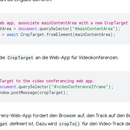
eb app, associate mainContentArea with a new CropTarget
tArea
=
document
.
querySelector
(
"#mainContentArea"
);
=
await
CropTarget
.
fromElement
(
mainContentArea
);
die
CropTarget
an die Web-App für Videokonferenzen.
Target to the video conferencing web app.
ocument
.
querySelector
(
"#videoConferenceIframe"
);
ndow
.
postMessage
(
cropTarget
);
renz-Web-App fordert den Browser auf, den Track auf den Be
get
definiert ist. Dazu wird
cropTo()
für den Video-Track d