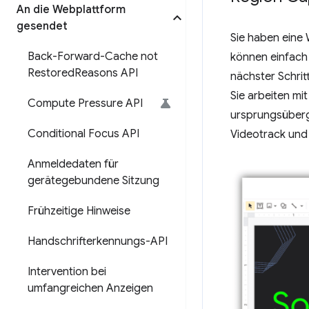
An die Webplattform
gesendet
Sie haben eine 
Back-Forward-Cache not
können einfach
Restored
Reasons API
nächster Schrit
Sie arbeiten m
Compute Pressure API
ursprungsüberg
Conditional Focus API
Videotrack und 
Anmeldedaten für
gerätegebundene Sitzung
Frühzeitige Hinweise
Handschrifterkennungs-API
Intervention bei
umfangreichen Anzeigen