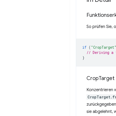
Funktionser
So prüfen Sie, 
if
(
"CropTarget
// Deriving a 
}
Crop
Target 
Konzentrieren 
CropTarget.f
zurückgegebene
sie abgelehnt,