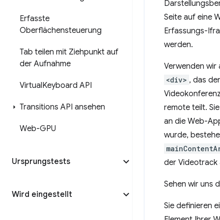
Darstellungsber
Seite auf eine 
Erfasste
Oberflächensteuerung
Erfassungs-Ifr
werden.
Tab teilen mit Ziehpunkt auf
der Aufnahme
Verwenden wir a
<div>
, das de
Virtual
Keyboard API
Videokonferen
Transitions API ansehen
remote teilt. Sie
an die Web-App
Web-GPU
wurde, bestehe
mainContentA
Ursprungstests
der Videotrack 
Sehen wir uns d
Wird eingestellt
Sie definieren 
Element Ihrer W