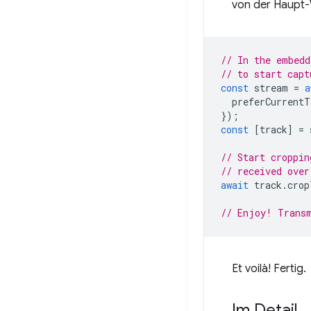
von der Haupt
// In the embedd
// to start capt
const
stream
=
a
preferCurrentT
});
const
[
track
]
=
// Start croppin
// received over
await
track
.
crop
// Enjoy! Transm
Et voilà! Fertig.
Im Detail