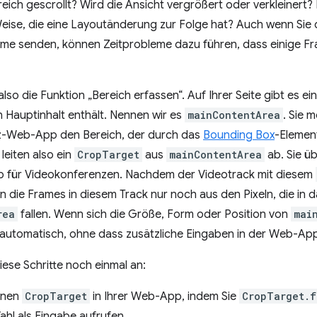
eich gescrollt? Wird die Ansicht vergrößert oder verkleinert? 
Weise, die eine Layoutänderung zur Folge hat? Auch wenn Sie
ame senden, können Zeitprobleme dazu führen, dass einige Fr
lso die Funktion „Bereich erfassen“. Auf Ihrer Seite gibt es ei
n Hauptinhalt enthält. Nennen wir es
mainContentArea
. Sie 
z-Web-App den Bereich, der durch das
Bounding Box
-Element
 leiten also ein
CropTarget
aus
mainContentArea
ab. Sie ü
 für Videokonferenzen. Nachdem der Videotrack mit diesem
n die Frames in diesem Track nur noch aus den Pixeln, die i
rea
fallen. Wenn sich die Größe, Form oder Position von
mai
automatisch, ohne dass zusätzliche Eingaben in der Web-App 
iese Schritte noch einmal an:
einen
CropTarget
in Ihrer Web-App, indem Sie
CropTarget.f
ahl als Eingabe aufrufen.