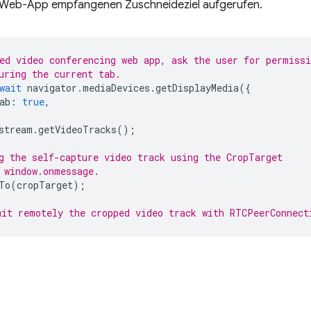
-Web-App empfangenen Zuschneideziel aufgerufen.
ed video conferencing web app, ask the user for permissi
uring the current tab.
wait
navigator
.
mediaDevices
.
getDisplayMedia
({
ab
:
true
,
stream
.
getVideoTracks
();
g the self-capture video track using the CropTarget
 window.onmessage.
To
(
cropTarget
);
it remotely the cropped video track with RTCPeerConnect