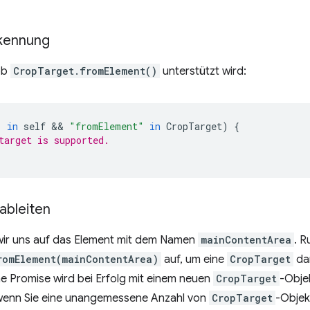
kennung
ob
CropTarget.fromElement()
unterstützt wird:
"
in
self
 && 
"fromElement"
in
CropTarget
)
{
target is supported.
ableiten
wir uns auf das Element mit dem Namen
mainContentArea
. R
romElement(mainContentArea)
auf, um eine
CropTarget
dar
 Promise wird bei Erfolg mit einem neuen
CropTarget
-Objek
 wenn Sie eine unangemessene Anzahl von
CropTarget
-Objek