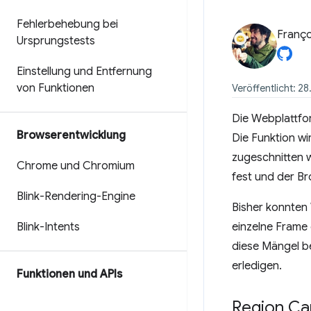
Fehlerbehebung bei
Franço
Ursprungstests
Einstellung und Entfernung
von Funktionen
Veröffentlicht: 28
Die Webplattfo
Browserentwicklung
Die Funktion wi
zugeschnitten w
Chrome und Chromium
fest und der Br
Blink-Rendering-Engine
Bisher konnten
Blink-Intents
einzelne Frame 
diese Mängel b
erledigen.
Funktionen und APIs
Region Ca