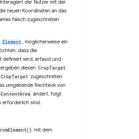
Interagiert der Nutzer mit der
 die neuen Koordinaten an das
ames falsch zugeschnitten
n
Element
, möglicherweise ein
möchten, dass die
 definiert wird, erfasst und
bergeben diesen
CropTarget
CropTarget
zugeschnitten
n das umgebende Rechteck von
nContentArea
ändert, folgt
erforderlich sind.
romElement()
mit dem