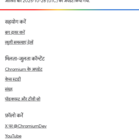
आखिरी बार 2025-10-28 (UTC) को अपडेट किया गया.
सहयोग करें
बग दायर करें
खुली समस्याएं देखें
मिलता-जुलता कॉन्टेंट
Chromium के अपडेट
केस स्टडी
संग्रह
पॉडकास्ट और टीवी शो
फ़ॉलो करें
X पर @ChromiumDev
YouTube