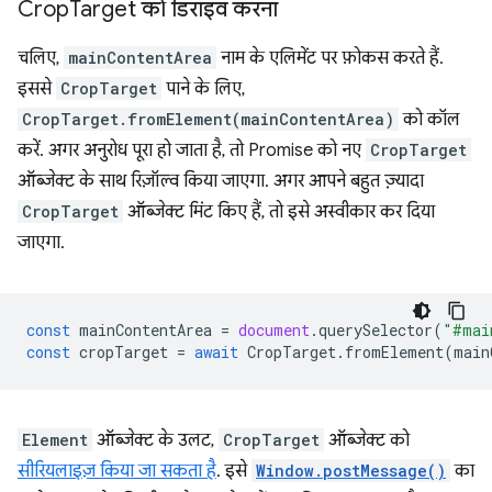
Crop
Target को डिराइव करना
चलिए,
mainContentArea
नाम के एलिमेंट पर फ़ोकस करते हैं.
इससे
CropTarget
पाने के लिए,
CropTarget.fromElement(mainContentArea)
को कॉल
करें. अगर अनुरोध पूरा हो जाता है, तो Promise को नए
CropTarget
ऑब्जेक्ट के साथ रिज़ॉल्व किया जाएगा. अगर आपने बहुत ज़्यादा
CropTarget
ऑब्जेक्ट मिंट किए हैं, तो इसे अस्वीकार कर दिया
जाएगा.
const
mainContentArea
=
document
.
querySelector
(
"#mai
const
cropTarget
=
await
CropTarget
.
fromElement
(
main
Element
ऑब्जेक्ट के उलट,
CropTarget
ऑब्जेक्ट को
सीरियलाइज़ किया जा सकता है
. इसे
Window.postMessage()
का