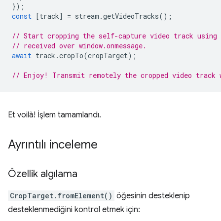
});
const
[
track
]
=
stream
.
getVideoTracks
();
// Start cropping the self-capture video track using
// received over window.onmessage.
await
track
.
cropTo
(
cropTarget
);
// Enjoy! Transmit remotely the cropped video track 
Et voilà! İşlem tamamlandı.
Ayrıntılı inceleme
Özellik algılama
CropTarget.fromElement()
öğesinin desteklenip
desteklenmediğini kontrol etmek için: