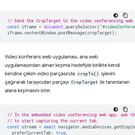
// Send the CropTarget to the video conferencing web
const
iframe
=
document
.
querySelector
(
"#videoConfere
iframe
.
contentWindow
.
postMessage
(
cropTarget
);
Video konferans web uygulaması, ana web
uygulamasından alınan kırpma hedefiyle birlikte kendi
kendine çekim video parçasında
cropTo()
işlevini
çağırarak tarayıcıdan parçayı
CropTarget
ile tanımlanan
alana kırpmasını ister.
// In the embedded video conferencing web app, ask t
// to start capturing the current tab.
const
stream
=
await
navigator
.
mediaDevices
.
getDispl
preferCurrentTab
:
true
,