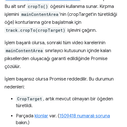
Bu alt sınıf
cropTo()
öğesini kullanıma sunar. Kırpma
işlemini
mainContentArea
'nin (cropTarget'ın türetildiği
öğe) konturlarına göre başlatmak için
track.cropTo(cropTarget)
işlevini çağırın.
İşlem başarılı olursa, sonraki tüm video karelerinin
mainContentArea
sınırlayıcı kutusunun içinde kalan
piksellerden oluşacağı garanti edildiğinde Promise
çözülür.
İşlem başarısız olursa Promise reddedilir. Bu durumun
nedenleri:
CropTarget
, artık mevcut olmayan bir öğeden
türetildi.
Parçada
klonlar
var. (
1509418 numaralı soruna
bakın.)