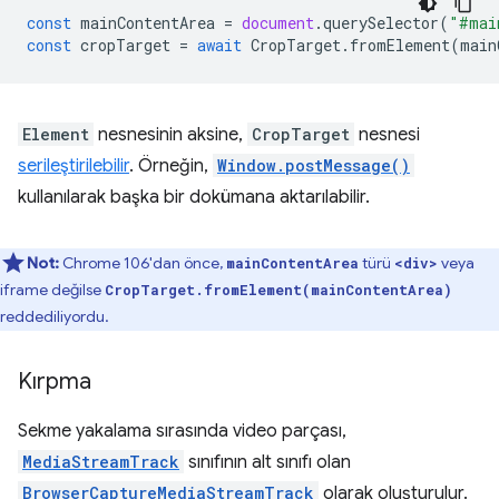
const
mainContentArea
=
document
.
querySelector
(
"#mai
const
cropTarget
=
await
CropTarget
.
fromElement
(
main
Element
nesnesinin aksine,
CropTarget
nesnesi
serileştirilebilir
. Örneğin,
Window.postMessage()
kullanılarak başka bir dokümana aktarılabilir.
Not:
Chrome 106'dan önce,
türü
veya
mainContentArea
<div>
iframe değilse
CropTarget.fromElement(mainContentArea)
reddediliyordu.
Kırpma
Sekme yakalama sırasında video parçası,
MediaStreamTrack
sınıfının alt sınıfı olan
BrowserCaptureMediaStreamTrack
olarak oluşturulur.