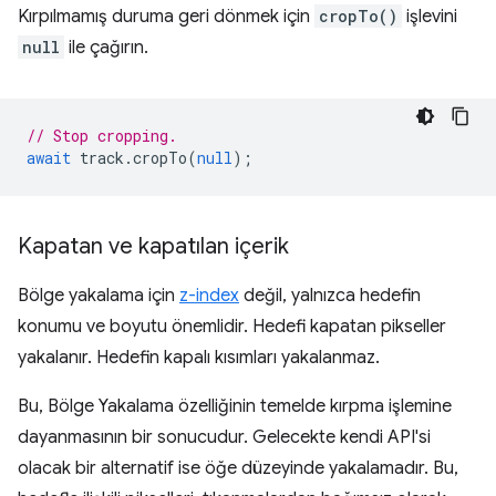
Kırpılmamış duruma geri dönmek için
cropTo()
işlevini
null
ile çağırın.
// Stop cropping.
await
track
.
cropTo
(
null
);
Kapatan ve kapatılan içerik
Bölge yakalama için
z-index
değil, yalnızca hedefin
konumu ve boyutu önemlidir. Hedefi kapatan pikseller
yakalanır. Hedefin kapalı kısımları yakalanmaz.
Bu, Bölge Yakalama özelliğinin temelde kırpma işlemine
dayanmasının bir sonucudur. Gelecekte kendi API'si
olacak bir alternatif ise öğe düzeyinde yakalamadır. Bu,