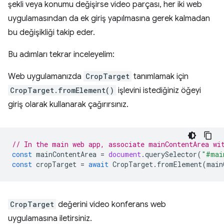
şekli veya konumu değişirse video parçası, her iki web
uygulamasından da ek giriş yapılmasına gerek kalmadan
bu değişikliği takip eder.
Bu adımları tekrar inceleyelim:
Web uygulamanızda
CropTarget
tanımlamak için
CropTarget.fromElement()
işlevini istediğiniz öğeyi
giriş olarak kullanarak çağırırsınız.
// In the main web app, associate mainContentArea wi
const
mainContentArea
=
document
.
querySelector
(
"#mai
const
cropTarget
=
await
CropTarget
.
fromElement
(
main
CropTarget
değerini video konferans web
uygulamasına iletirsiniz.