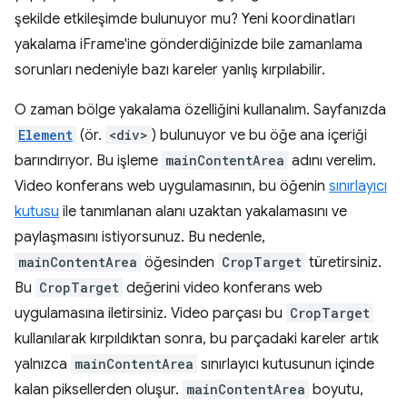
şekilde etkileşimde bulunuyor mu? Yeni koordinatları
yakalama iFrame'ine gönderdiğinizde bile zamanlama
sorunları nedeniyle bazı kareler yanlış kırpılabilir.
O zaman bölge yakalama özelliğini kullanalım. Sayfanızda
Element
(ör.
<div>
) bulunuyor ve bu öğe ana içeriği
barındırıyor. Bu işleme
mainContentArea
adını verelim.
Video konferans web uygulamasının, bu öğenin
sınırlayıcı
kutusu
ile tanımlanan alanı uzaktan yakalamasını ve
paylaşmasını istiyorsunuz. Bu nedenle,
mainContentArea
öğesinden
CropTarget
türetirsiniz.
Bu
CropTarget
değerini video konferans web
uygulamasına iletirsiniz. Video parçası bu
CropTarget
kullanılarak kırpıldıktan sonra, bu parçadaki kareler artık
yalnızca
mainContentArea
sınırlayıcı kutusunun içinde
kalan piksellerden oluşur.
mainContentArea
boyutu,