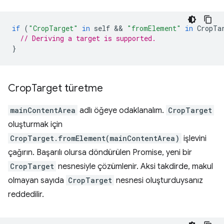
if
(
"CropTarget"
in
self
 && 
"fromElement"
in
CropTa
// Deriving a target is supported.
}
Crop
Target türetme
mainContentArea
adlı öğeye odaklanalım.
CropTarget
oluşturmak için
CropTarget.fromElement(mainContentArea)
işlevini
çağırın. Başarılı olursa döndürülen Promise, yeni bir
CropTarget
nesnesiyle çözümlenir. Aksi takdirde, makul
olmayan sayıda
CropTarget
nesnesi oluşturduysanız
reddedilir.