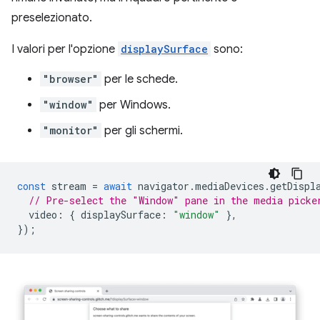
preselezionato.
I valori per l'opzione
displaySurface
sono:
"browser"
per le schede.
"window"
per Windows.
"monitor"
per gli schermi.
const
stream
=
await
navigator
.
mediaDevices
.
getDispl
// Pre-select the "Window" pane in the media picke
video
:
{
displaySurface
:
"window"
},
});