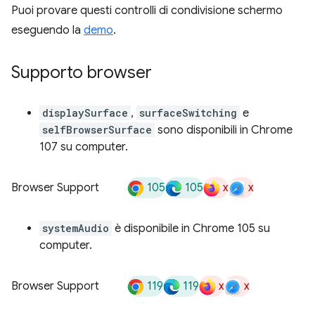
Puoi provare questi controlli di condivisione schermo
eseguendo la
demo
.
Supporto browser
displaySurface
,
surfaceSwitching
e
selfBrowserSurface
sono disponibili in Chrome
107 su computer.
105
105
x
x
Browser Support
systemAudio
è disponibile in Chrome 105 su
computer.
119
119
x
x
Browser Support