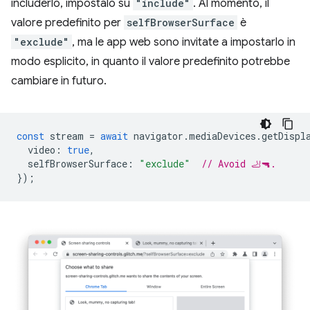
includerlo, impostalo su
"include"
. Al momento, il
valore predefinito per
selfBrowserSurface
è
"exclude"
, ma le app web sono invitate a impostarlo in
modo esplicito, in quanto il valore predefinito potrebbe
cambiare in futuro.
const
stream
=
await
navigator
.
mediaDevices
.
getDispl
video
:
true
,
selfBrowserSurface
:
"exclude"
// Avoid 🦶🔫.
});