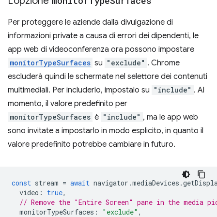
L'opzione
monitor
Type
Surfaces
Per proteggere le aziende dalla divulgazione di
informazioni private a causa di errori dei dipendenti, le
app web di videoconferenza ora possono impostare
monitorTypeSurfaces
su
"exclude"
. Chrome
escluderà quindi le schermate nel selettore dei contenuti
multimediali. Per includerlo, impostalo su
"include"
. Al
momento, il valore predefinito per
monitorTypeSurfaces
è
"include"
, ma le app web
sono invitate a impostarlo in modo esplicito, in quanto il
valore predefinito potrebbe cambiare in futuro.
const
stream
=
await
navigator
.
mediaDevices
.
getDispl
video
:
true
,
// Remove the "Entire Screen" pane in the media pi
monitorTypeSurfaces
:
"exclude"
,