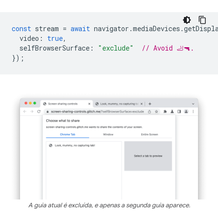
const
stream
=
await
navigator
.
mediaDevices
.
getDispl
video
:
true
,
selfBrowserSurface
:
"exclude"
// Avoid 🦶🔫.
});
A guia atual é excluída, e apenas a segunda guia aparece.