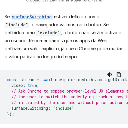
O botão "Compartilhar esta guia" no Chrome.
Se
surfaceSwitching
estiver definido como
"include"
, o navegador vai mostrar o botão. Se
definido como
"exclude"
, o botão não será mostrado
ao usuário. Recomendamos que os apps da Web
definam um valor explícito, já que o Chrome pode mudar
o valor padrão ao longo do tempo.
const
stream
=
await
navigator
.
mediaDevices
.
getDispl
video
:
true
,
// Ask Chrome to expose browser-level UX elements 
// the user to switch the underlying track at any 
// initiated by the user and without prior action b
surfaceSwitching
:
"include"
});