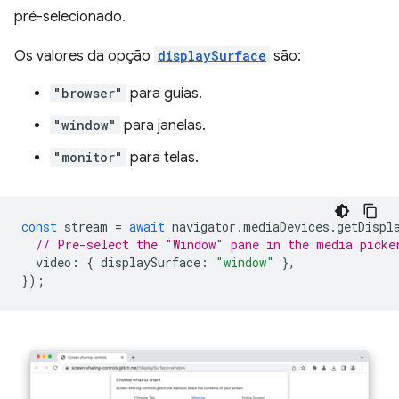
pré-selecionado.
Os valores da opção
displaySurface
são:
"browser"
para guias.
"window"
para janelas.
"monitor"
para telas.
const
stream
=
await
navigator
.
mediaDevices
.
getDispl
// Pre-select the "Window" pane in the media picke
video
:
{
displaySurface
:
"window"
},
});