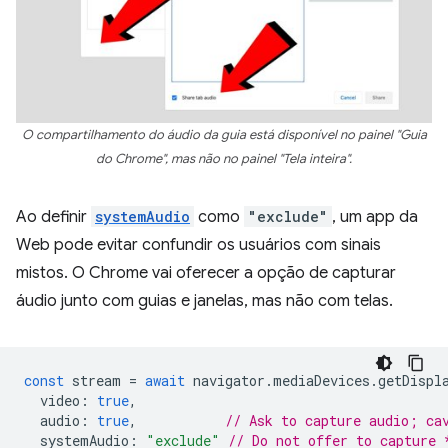
O compartilhamento do áudio da guia está disponível no painel "Guia
do Chrome", mas não no painel "Tela inteira".
Ao definir
systemAudio
como
"exclude"
, um app da
Web pode evitar confundir os usuários com sinais
mistos. O Chrome vai oferecer a opção de capturar
áudio junto com guias e janelas, mas não com telas.
const
stream
=
await
navigator
.
mediaDevices
.
getDispl
video
:
true
,
audio
:
true
,
// Ask to capture audio; ca
systemAudio
:
"exclude"
// Do not offer to capture 