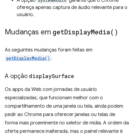
A opção
systemAudio
garante que o Chrome
ofereça apenas captura de áudio relevante para o
usuário.
Mudanças em
get
Display
Media(
)
As seguintes mudanças foram feitas em
getDisplayMedia()
.
A opção
display
Surface
Os apps da Web com jornadas de usuário
especializadas, que funcionam melhor com o
compartilhamento de uma janela ou tela, ainda podem
pedir ao Chrome para oferecer janelas ou telas de
forma mais proeminente no seletor de mídia. A ordem da
oferta permanece inalterada, mas o painel relevante é