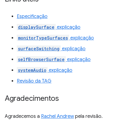
Especificação
displaySurface
explicação
monitorTypeSurfaces
explicação
surfaceSwitching
explicação
selfBrowserSurface
explicação
systemAudio
explicação
Revisão da TAG
Agradecimentos
Agradecemos a
Rachel Andrew
pela revisão.