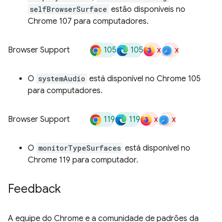
selfBrowserSurface
estão disponíveis no
Chrome 107 para computadores.
105
105
x
x
Browser Support
O
systemAudio
está disponível no Chrome 105
para computadores.
119
119
x
x
Browser Support
O
monitorTypeSurfaces
está disponível no
Chrome 119 para computador.
Feedback
A equipe do Chrome e a comunidade de padrões da