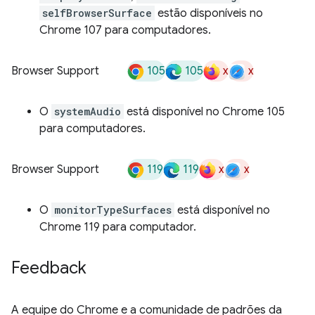
selfBrowserSurface
estão disponíveis no
Chrome 107 para computadores.
105
105
x
x
Browser Support
O
systemAudio
está disponível no Chrome 105
para computadores.
119
119
x
x
Browser Support
O
monitorTypeSurfaces
está disponível no
Chrome 119 para computador.
Feedback
A equipe do Chrome e a comunidade de padrões da