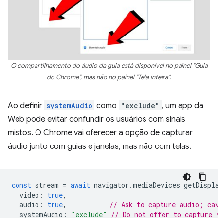
O compartilhamento do áudio da guia está disponível no painel "Guia
do Chrome", mas não no painel "Tela inteira".
Ao definir
systemAudio
como
"exclude"
, um app da
Web pode evitar confundir os usuários com sinais
mistos. O Chrome vai oferecer a opção de capturar
áudio junto com guias e janelas, mas não com telas.
const
stream
=
await
navigator
.
mediaDevices
.
getDispl
video
:
true
,
audio
:
true
,
// Ask to capture audio; ca
systemAudio
:
"exclude"
// Do not offer to capture 