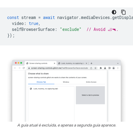
const
stream
=
await
navigator
.
mediaDevices
.
getDispl
video
:
true
,
selfBrowserSurface
:
"exclude"
// Avoid 🦶🔫.
});
A guia atual é excluída, e apenas a segunda guia aparece.