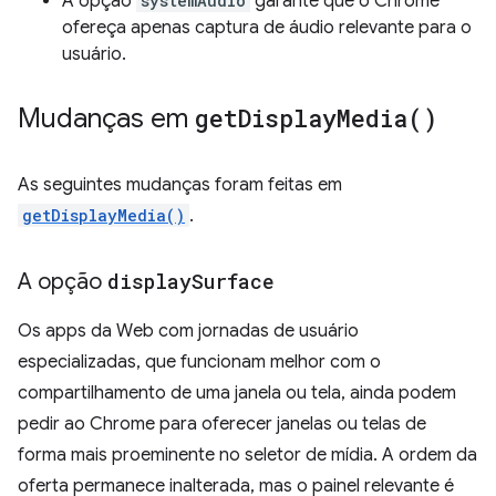
A opção
systemAudio
garante que o Chrome
ofereça apenas captura de áudio relevante para o
usuário.
Mudanças em
get
Display
Media(
)
As seguintes mudanças foram feitas em
getDisplayMedia()
.
A opção
display
Surface
Os apps da Web com jornadas de usuário
especializadas, que funcionam melhor com o
compartilhamento de uma janela ou tela, ainda podem
pedir ao Chrome para oferecer janelas ou telas de
forma mais proeminente no seletor de mídia. A ordem da
oferta permanece inalterada, mas o painel relevante é