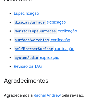
Especificação
displaySurface
explicação
monitorTypeSurfaces
explicação
surfaceSwitching
explicação
selfBrowserSurface
explicação
systemAudio
explicação
Revisão da TAG
Agradecimentos
Agradecemos a
Rachel Andrew
pela revisão.