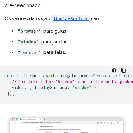
pré-selecionado.
Os valores da opção
displaySurface
são:
"browser"
para guias.
"window"
para janelas.
"monitor"
para telas.
const
stream
=
await
navigator
.
mediaDevices
.
getDispl
// Pre-select the "Window" pane in the media picke
video
:
{
displaySurface
:
"window"
},
});