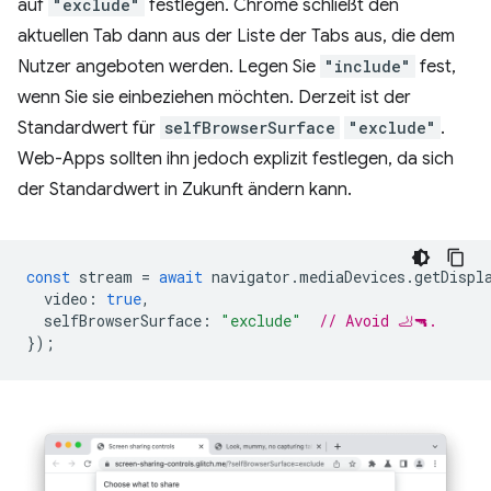
auf
"exclude"
festlegen. Chrome schließt den
aktuellen Tab dann aus der Liste der Tabs aus, die dem
Nutzer angeboten werden. Legen Sie
"include"
fest,
wenn Sie sie einbeziehen möchten. Derzeit ist der
Standardwert für
selfBrowserSurface
"exclude"
.
Web-Apps sollten ihn jedoch explizit festlegen, da sich
der Standardwert in Zukunft ändern kann.
const
stream
=
await
navigator
.
mediaDevices
.
getDispl
video
:
true
,
selfBrowserSurface
:
"exclude"
// Avoid 🦶🔫.
});