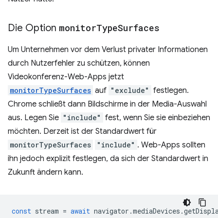
Die Option
monitor
Type
Surfaces
Um Unternehmen vor dem Verlust privater Informationen
durch Nutzerfehler zu schützen, können
Videokonferenz-Web-Apps jetzt
monitorTypeSurfaces
auf
"exclude"
festlegen.
Chrome schließt dann Bildschirme in der Media-Auswahl
aus. Legen Sie
"include"
fest, wenn Sie sie einbeziehen
möchten. Derzeit ist der Standardwert für
monitorTypeSurfaces
"include"
. Web-Apps sollten
ihn jedoch explizit festlegen, da sich der Standardwert in
Zukunft ändern kann.
const
stream
=
await
navigator
.
mediaDevices
.
getDispl