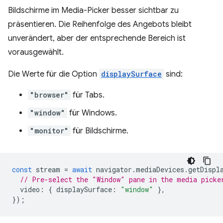
Bildschirme im Media-Picker besser sichtbar zu
präsentieren. Die Reihenfolge des Angebots bleibt
unverändert, aber der entsprechende Bereich ist
vorausgewählt.
Die Werte für die Option
displaySurface
sind:
"browser"
für Tabs.
"window"
für Windows.
"monitor"
für Bildschirme.
const
stream
=
await
navigator
.
mediaDevices
.
getDispl
// Pre-select the "Window" pane in the media picke
video
:
{
displaySurface
:
"window"
},
});