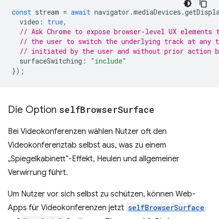
const
stream
=
await
navigator
.
mediaDevices
.
getDispl
video
:
true
,
// Ask Chrome to expose browser-level UX elements 
// the user to switch the underlying track at any 
// initiated by the user and without prior action b
surfaceSwitching
:
"include"
});
Die Option
self
Browser
Surface
Bei Videokonferenzen wählen Nutzer oft den
Videokonferenztab selbst aus, was zu einem
„Spiegelkabinett“-Effekt, Heulen und allgemeiner
Verwirrung führt.
Um Nutzer vor sich selbst zu schützen, können Web-
Apps für Videokonferenzen jetzt
selfBrowserSurface