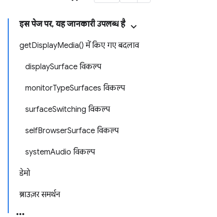
इस पेज पर, यह जानकारी उपलब्ध है
getDisplayMedia() में किए गए बदलाव
displaySurface विकल्प
monitorTypeSurfaces विकल्प
surfaceSwitching विकल्प
selfBrowserSurface विकल्प
systemAudio विकल्प
डेमो
ब्राउज़र समर्थन