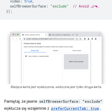
video
:
true
,
selfBrowserSurface
:
"exclude"
// Avoid 🦶🔫.
});
Bieżąca karta jest wykluczona, widoczna jest tylko druga karta.
Pamiętaj, że jawne
selfBrowserSurface: "exclude"
wyklucza się wzajemnie z
preferCurrentTab: true
.