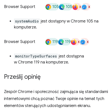
105
105
x
x
Browser Support
systemAudio
jest dostępny w Chrome 105 na
komputerze.
119
119
x
x
Browser Support
monitorTypeSurfaces
jest dostępna
w Chrome 119 na komputerze.
Prześlij opinię
Zespół Chrome i społeczność zajmująca się standardami
internetowymi chcą poznać Twoje opinie na temat tych
elementów sterujących udostępnianiem ekranu.