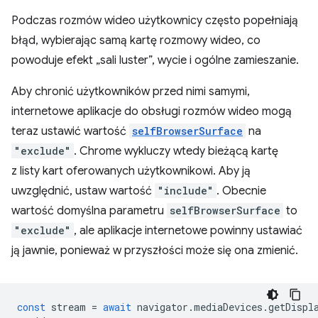
Podczas rozmów wideo użytkownicy często popełniają
błąd, wybierając samą kartę rozmowy wideo, co
powoduje efekt „sali luster”, wycie i ogólne zamieszanie.
Aby chronić użytkowników przed nimi samymi,
internetowe aplikacje do obsługi rozmów wideo mogą
teraz ustawić wartość
selfBrowserSurface
na
"exclude"
. Chrome wykluczy wtedy bieżącą kartę
z listy kart oferowanych użytkownikowi. Aby ją
uwzględnić, ustaw wartość
"include"
. Obecnie
wartość domyślna parametru
selfBrowserSurface
to
"exclude"
, ale aplikacje internetowe powinny ustawiać
ją jawnie, ponieważ w przyszłości może się ona zmienić.
const
stream
=
await
navigator
.
mediaDevices
.
getDispl