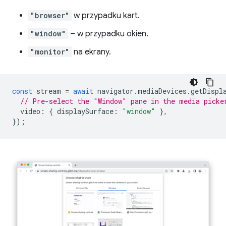
"browser"
w przypadku kart.
"window"
– w przypadku okien.
"monitor"
na ekrany.
const
stream
=
await
navigator
.
mediaDevices
.
getDispl
// Pre-select the "Window" pane in the media picke
video
:
{
displaySurface
:
"window"
},
});