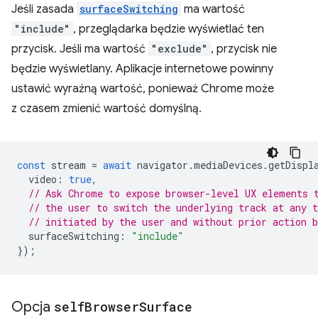
Jeśli zasada
surfaceSwitching
ma wartość
"include"
, przeglądarka będzie wyświetlać ten
przycisk. Jeśli ma wartość
"exclude"
, przycisk nie
będzie wyświetlany. Aplikacje internetowe powinny
ustawić wyraźną wartość, ponieważ Chrome może
z czasem zmienić wartość domyślną.
const
stream
=
await
navigator
.
mediaDevices
.
getDispl
video
:
true
,
// Ask Chrome to expose browser-level UX elements 
// the user to switch the underlying track at any 
// initiated by the user and without prior action b
surfaceSwitching
:
"include"
});
Opcja
self
Browser
Surface