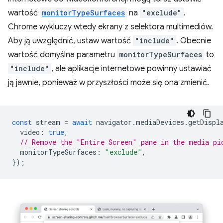
wartość
monitorTypeSurfaces
na
"exclude"
.
Chrome wykluczy wtedy ekrany z selektora multimediów.
Aby ją uwzględnić, ustaw wartość
"include"
. Obecnie
wartość domyślna parametru
monitorTypeSurfaces
to
"include"
, ale aplikacje internetowe powinny ustawiać
ją jawnie, ponieważ w przyszłości może się ona zmienić.
const
stream
=
await
navigator
.
mediaDevices
.
getDispl
video
:
true
,
// Remove the "Entire Screen" pane in the media pi
monitorTypeSurfaces
:
"exclude"
,
});