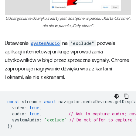
Udostępnianie dźwięku z karty jest dostępne w panelu „Karta Chrome”,
ale nie w panelu „Cały ekran”.
Ustawienie
systemAudio
na
"exclude"
pozwala
aplikacji internetowej uniknąć wprowadzania
użytkowników w błąd przez sprzeczne sygnały. Chrome
zaproponuje nagrywanie dźwięku wraz z kartami
i oknami, ale nie z ekranami.
const
stream
=
await
navigator
.
mediaDevices
.
getDispl
video
:
true
,
audio
:
true
,
// Ask to capture audio; ca
systemAudio
:
"exclude"
// Do not offer to capture 
});