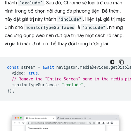
thành
"exclude"
. Sau đó, Chrome sẽ loại trừ các màn
hình trong bộ chọn nội dung đa phương tiện. Để thêm,
hãy đặt giá trị này thành
"include"
. Hiện tại, giá trị mặc
định cho
monitorTypeSurfaces
là
"include"
, nhưng
các ứng dụng web nên đặt giá trị này một cách rõ ràng,
vì giá trị mặc định có thể thay đổi trong tương lai.
const
stream
=
await
navigator
.
mediaDevices
.
getDispl
video
:
true
,
// Remove the "Entire Screen" pane in the media pi
monitorTypeSurfaces
:
"exclude"
,
});