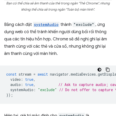
Bạn có thể chia sẻ âm thanh của thẻ trong ngăn "Thẻ Chrome", nhưng
không thể chia sẻ trong ngăn "Toàn bộ màn hình".
Bằng cách đặt
systemAudio
thành
"exclude"
, ứng
dụng web có thể tránh khiến người dùng bối rối thông
qua các tín hiệu hỗn hợp. Chrome sẽ đề nghị ghi lại âm
thanh cùng với các thẻ và cửa sổ, nhưng không ghi lại
âm thanh cùng với màn hình.
const
stream
=
await
navigator
.
mediaDevices
.
getDispl
video
:
true
,
audio
:
true
,
// Ask to capture audio; ca
systemAudio
:
"exclude"
// Do not offer to capture 
});
Hiện tại, giá trị mặc định cho
systemAudio
là