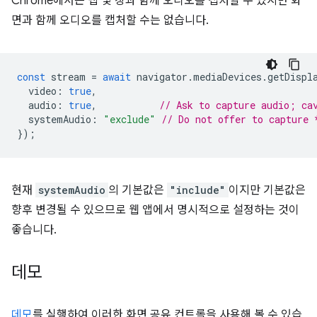
Chrome에서는 탭 및 창과 함께 오디오를 캡처할 수 있지만 화
면과 함께 오디오를 캡처할 수는 없습니다.
const
stream
=
await
navigator
.
mediaDevices
.
getDispl
video
:
true
,
audio
:
true
,
// Ask to capture audio; ca
systemAudio
:
"exclude"
// Do not offer to capture 
});
현재
systemAudio
의 기본값은
"include"
이지만 기본값은
향후 변경될 수 있으므로 웹 앱에서 명시적으로 설정하는 것이
좋습니다.
데모
데모
를 실행하여 이러한 화면 공유 컨트롤을 사용해 볼 수 있습