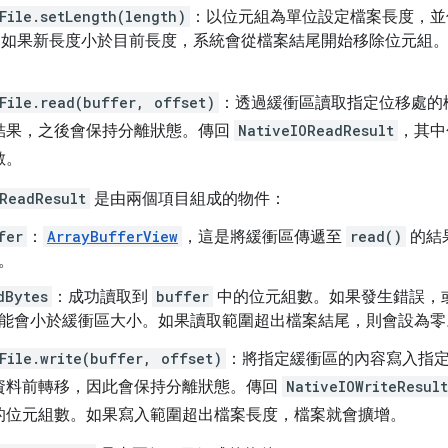
File.setLength(length)
：以位元組為單位設定檔案長度，並
ise。如果新長度小於目前長度，系統會從檔案結尾開始移除位元組
File.read(buffer, offset)
：透過緩衝區讀取指定位移處的
結果，之後會保持分離狀態。傳回
NativeIOReadResult
，其中
數。
ReadResult
是由兩個項目組成的物件：
fer
：
ArrayBufferView
，這是將緩衝區傳遞至
read()
的結
。
dBytes
：成功讀取到
buffer
中的位元組數。如果發生錯誤，
能會小於緩衝區大小。如果讀取範圍超出檔案結尾，則會設為零
File.write(buffer, offset)
：將指定緩衝區的內容寫入指
資料前轉移，因此會保持分離狀態。傳回
NativeIOWriteResult
的位元組數。如果寫入範圍超出檔案長度，檔案就會擴增。