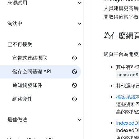
來源試用
人員建構更高層
間取得適當平衡
淘汰中
為什麼網頁
已不再接受
網頁平台為開發
宣告式連結擷取
其中有些
儲存空間基礎 API
sessionS
通知觸發條件
其他選項
檔案系統存
網路套件
這些資料
高的效能
最佳做法
IndexedD
Index
著的效能限