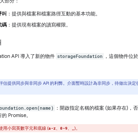
兩大部分：
呼叫
：提供與檔案和檔案路徑互動的基本功能。
代碼
：提供現有檔案的讀寫權限。
叫
ndation API 導入了新的物件
storageFoundation
，這個物件位
評估提供同步與非同步 API 的利弊。介面暫時設計為非同步，待做出決
oundation.open(name)
：開啟指定名稱的檔案 (如果存在)，
 Promise。
使用小寫英數字元和底線 (
、
、
)。
a-z
0-9
_