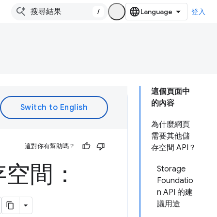
/
登入
這個頁面中
的內容
為什麼網頁
需要其他儲
這對你有幫助嗎？
存空間 API？
存空間：
Storage
Foundatio
n API 的建
議用途