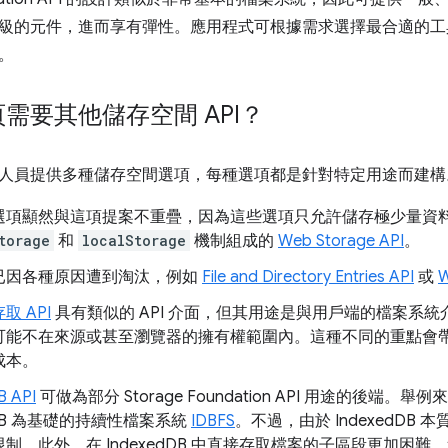
級的元件，進而享有彈性。應用程式可根據需求選擇最合適的工
。
需要其他儲存空間 API？
人員提供多種儲存空間選項，每種選項都是針對特定用途而建構
選項顯然與這項提案不重疊，因為這些選項只允許儲存極少量資
torage
和
localStorage
機制組成的
Web Storage API
。
已因各種原因遭到淘汰，例如
File and Directory Entries API
或
取 API
具有類似的 API 介面，但其用途是與用戶端的檔案系
可能不在來源或甚至瀏覽器的擁有權範圍內。這種不同的重點會
成本。
B API
可做為部分 Storage Foundation API 用途的後端。舉例來
edDB 為基礎的持續性檔案系統
IDBFS
。不過，由於 IndexedDB
制。此外，在 IndexedDB 中直接存取檔案的子區段更加困難