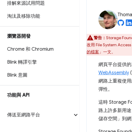
排解來源試用問題
Thomas
淘汰及移除功能
瀏覽器開發
警告：
Storage Foun
改用 File System
Chrome 和 Chromium
的檔案
」一文。
Blink 轉譯引擎
網頁平台提供的
WebAssembly
Blink 意圖
網路上重複使用
彈性。
功能與 API
這時 Storage 
路上許多新用途
傳送至網路平台
儲存空間」到網
Storage 