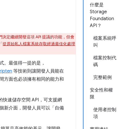
什麼是
Storage
Foundation
API？
定繼續開發這項 API 提議的功能，但會
檔案系統呼
「
從原始私人檔案系統存取經過最佳化處理
叫
檔案控制代
式。最值得一提的是，
碼
ripten
等技術則讓開發人員能在
完整範例
間方面也必須擁有相同的能力和
安全性和權
限
I 是全新的快速儲存空間 API，可支援網
個新介面，開發人員可以「自備
使用者控制
項
供一般、簡單且高效能的基元，讓開發