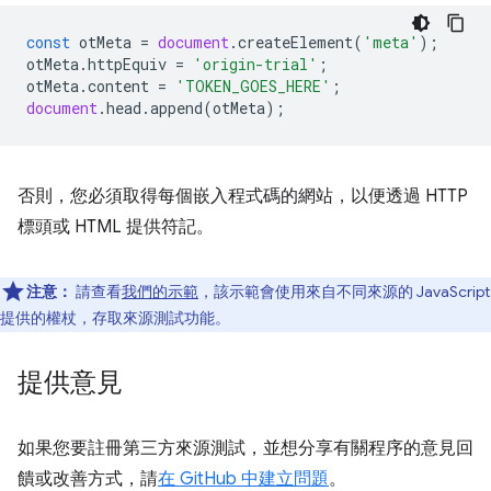
const
otMeta
=
document
.
createElement
(
'meta'
);
otMeta
.
httpEquiv
=
'origin-trial'
;
otMeta
.
content
=
'TOKEN_GOES_HERE'
;
document
.
head
.
append
(
otMeta
);
否則，您必須取得每個嵌入程式碼的網站，以便透過 HTTP
標頭或 HTML 提供符記。
注意：
請查看
我們的示範
，該示範會使用來自不同來源的 JavaScript
提供的權杖，存取來源測試功能。
提供意見
如果您要註冊第三方來源測試，並想分享有關程序的意見回
饋或改善方式，請
在 GitHub 中建立問題
。