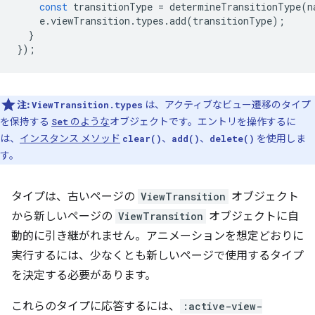
const
transitionType
=
determineTransitionType
(
n
e
.
viewTransition
.
types
.
add
(
transitionType
);
}
});
注:
は、アクティブなビュー遷移のタイプ
ViewTransition.types
を保持する
のような
オブジェクトです。エントリを操作するに
Set
は、
インスタンス メソッド
、
、
を使用しま
clear()
add()
delete()
す。
タイプは、古いページの
ViewTransition
オブジェクト
から新しいページの
ViewTransition
オブジェクトに自
動的に引き継がれません。アニメーションを想定どおりに
実行するには、少なくとも新しいページで使用するタイプ
を決定する必要があります。
これらのタイプに応答するには、
:active-view-