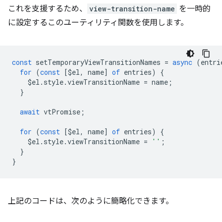
これを支援するため、
view-transition-name
を一時的
に設定するこのユーティリティ関数を使用します。
const
setTemporaryViewTransitionNames
=
async
(
entri
for
(
const
[
$el
,
name
]
of
entries
)
{
$el
.
style
.
viewTransitionName
=
name
;
}
await
vtPromise
;
for
(
const
[
$el
,
name
]
of
entries
)
{
$el
.
style
.
viewTransitionName
=
''
;
}
}
上記のコードは、次のように簡略化できます。