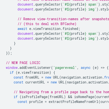
document
.
querySelector
(
`#
${
profile
}
 span`
).
sty
document
.
querySelector
(
`#
${
profile
}
 img`
).
styl
// Remove view-transition-names after snapshot
// (this to deal with BFCache)
await
e
.
viewTransition
.
finished
;
document
.
querySelector
(
`#
${
profile
}
 span`
).
sty
document
.
querySelector
(
`#
${
profile
}
 img`
).
styl
}
}
});
// NEW PAGE LOGIC
window
.
addEventListener
(
'pagereveal'
,
async
(
e
)
=
>
{
if
(
e
.
viewTransition
)
{
const
fromURL
=
new
URL
(
navigation
.
activation
.
fr
const
currentURL
=
new
URL
(
navigation
.
activation
// Navigating from a profile page back to the ho
if
(
isProfilePage
(
fromURL
)
 && 
isHomePage
(
curren
const
profile
=
extractProfileNameFromUrl
(
curr