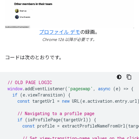
プロファイル デモ
の録画。
Chrome 126 以降が必要です。
コードは次のとおりです。
// OLD PAGE LOGIC
window
.
addEventListener
(
'pageswap'
,
async
(
e
)
=
>
{
if
(
e
.
viewTransition
)
{
const
targetUrl
=
new
URL
(
e
.
activation
.
entry
.
url
// Navigating to a profile page
if
(
isProfilePage
(
targetUrl
))
{
const
profile
=
extractProfileNameFromUrl
(
targ
// Set view-transition-name values on the clic