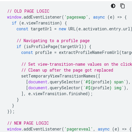
// OLD PAGE LOGIC
window
.
addEventListener
(
'pageswap'
,
async
(
e
)
=
>
{
if
(
e
.
viewTransition
)
{
const
targetUrl
=
new
URL
(
e
.
activation
.
entry
.
url
// Navigating to a profile page
if
(
isProfilePage
(
targetUrl
))
{
const
profile
=
extractProfileNameFromUrl
(
targ
// Set view-transition-name values on the clic
// Clean up after the page got replaced
setTemporaryViewTransitionNames
([
[
document
.
querySelector
(
`#
${
profile
}
 span`
),
[
document
.
querySelector
(
`#
${
profile
}
 img`
),
],
e
.
viewTransition
.
finished
);
}
}
});
// NEW PAGE LOGIC
window
.
addEventListener
(
'pagereveal'
,
async
(
e
)
=
>
{