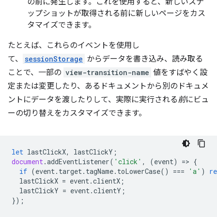
の前に発生します。これを使用すると、新しいスナ
ップショットが取得される前に新しいページをカス
タマイズできます。
たとえば、これらのイベントを使用し
て、
sessionStorage
からデータを書き込み、読み取る
ことで、一部の
view-transition-name
値をすばやく設
定または変更したり、あるドキュメントから別のドキュメ
ントにデータを渡したりして、実際に実行される
前
にビュ
ーの切り替えをカスタマイズできます。
let
lastClickX
,
lastClickY
;
document
.
addEventListener
(
'click'
,
(
event
)
=
>
{
if
(
event
.
target
.
tagName
.
toLowerCase
()
===
'a'
)
re
lastClickX
=
event
.
clientX
;
lastClickY
=
event
.
clientY
;
});