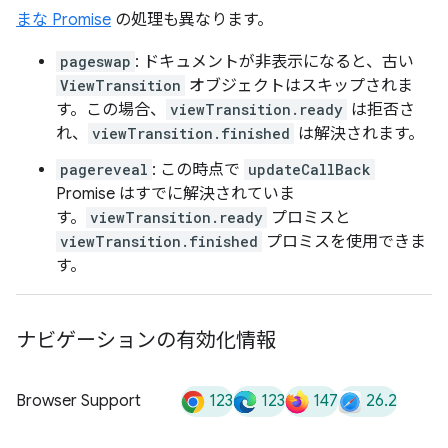
まな Promise
の処理も異なります。
pageswap
: ドキュメントが非表示になると、古い
ViewTransition
オブジェクトはスキップされま
す。この場合、
viewTransition.ready
は拒否さ
れ、
viewTransition.finished
は解決されます。
pagereveal
: この時点で
updateCallBack
Promise はすでに解決されていま
す。
viewTransition.ready
プロミスと
viewTransition.finished
プロミスを使用できま
す。
ナビゲーションの有効化情報
123
123
147
26.2
Browser Support