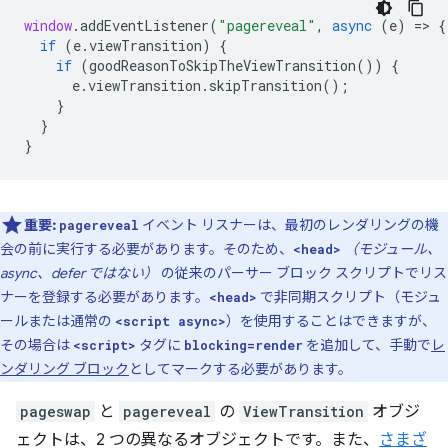
window
.
addEventListener
(
"pagereveal"
,
async
(
e
)
=
>
{
if
(
e
.
viewTransition
)
{
if
(
goodReasonToSkipTheViewTransition
())
{
e
.
viewTransition
.
skipTransition
();
}
}
}
重要:
イベント リスナーは、最初のレンダリングの機
pagereveal
会の前に実行する必要があります。そのため、
（モジュール、
<head>
async、defer ではない）
の従来のパーサー ブロック スクリプトでリス
ナーを登録する必要があります。
で非同期スクリプト（モジュ
<head>
ールまたは通常の
）を使用することはできますが、
<script async>
その場合は
タグに
を追加して、手動で
レ
<script>
blocking=render
ンダリング ブロック
としてマークする必要があります。
pageswap
と
pagereveal
の
ViewTransition
オブジ
ェクトは、2 つの異なるオブジェクトです。また、
さまざ