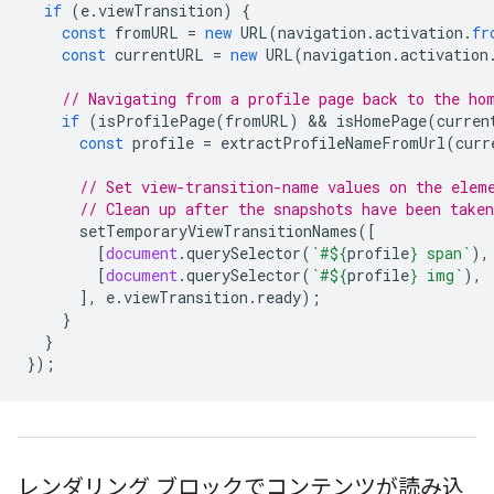
if
(
e
.
viewTransition
)
{
const
fromURL
=
new
URL
(
navigation
.
activation
.
fr
const
currentURL
=
new
URL
(
navigation
.
activation
// Navigating from a profile page back to the ho
if
(
isProfilePage
(
fromURL
)
 && 
isHomePage
(
curren
const
profile
=
extractProfileNameFromUrl
(
curr
// Set view-transition-name values on the elem
// Clean up after the snapshots have been taken
setTemporaryViewTransitionNames
([
[
document
.
querySelector
(
`#
${
profile
}
 span`
),
[
document
.
querySelector
(
`#
${
profile
}
 img`
),
],
e
.
viewTransition
.
ready
);
}
}
});
レンダリング ブロックでコンテンツが読み込