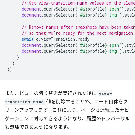
// Set view-transition-name values on the elem
document
.
querySelector
(
`#
${
profile
}
 span`
).
sty
document
.
querySelector
(
`#
${
profile
}
 img`
).
styl
// Remove names after snapshots have been take
// so that we're ready for the next navigation
await
e
.
viewTransition
.
ready
;
document
.
querySelector
(
`#
${
profile
}
 span`
).
sty
document
.
querySelector
(
`#
${
profile
}
 img`
).
styl
}
}
});
また、ビューの切り替えが実行された後に
view-
transition-name
値を削除することで、コード自体をク
リーンアップします。これにより、ページは連続したナビ
ゲーションに対応できるようになり、履歴のトラバーサル
も処理できるようになります。