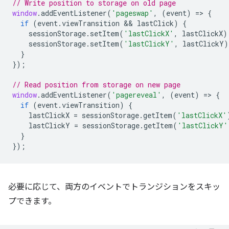
// Write position to storage on old page
window
.
addEventListener
(
'pageswap'
,
(
event
)
=
>
{
if
(
event
.
viewTransition
 && 
lastClick
)
{
sessionStorage
.
setItem
(
'lastClickX'
,
lastClickX
)
sessionStorage
.
setItem
(
'lastClickY'
,
lastClickY
)
}
});
// Read position from storage on new page
window
.
addEventListener
(
'pagereveal'
,
(
event
)
=
>
{
if
(
event
.
viewTransition
)
{
lastClickX
=
sessionStorage
.
getItem
(
'lastClickX'
lastClickY
=
sessionStorage
.
getItem
(
'lastClickY'
}
});
必要に応じて、両方のイベントでトランジションをスキッ
プできます。