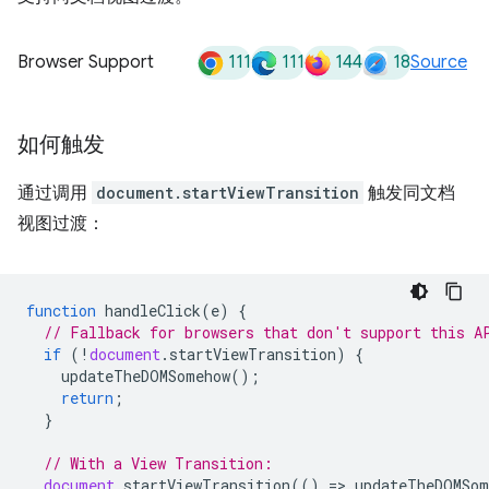
111
111
144
18
Browser Support
Source
如何触发
通过调用
document.startViewTransition
触发同文档
视图过渡：
function
handleClick
(
e
)
{
// Fallback for browsers that don't support this A
if
(
!
document
.
startViewTransition
)
{
updateTheDOMSomehow
();
return
;
}
// With a View Transition:
document
.
startViewTransition
(()
=
>
updateTheDOMSom