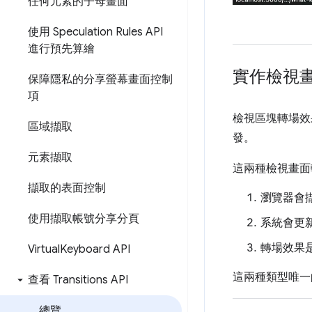
任何元素的子母畫面
使用 Speculation Rules API
進行預先算繪
實作檢視
保障隱私的分享螢幕畫面控制
項
檢視區塊轉場效
區域擷取
發。
元素擷取
這兩種檢視畫面
擷取的表面控制
瀏覽器會
使用擷取帳號分享分頁
系統會更
轉場效果是
Virtual
Keyboard API
這兩種類型唯一
查看 Transitions API
總覽