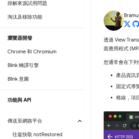
排解來源試用問題
Bramu
淘汰及移除功能
瀏覽器開發
透過 View 
面應用程式 (M
Chrome 和 Chromium
您通常會在下列
Blink 轉譯引擎
產品資訊
Blink 意圖
固定式導
格線，項
功能與 API
傳送至網路平台
往返快取 not
Restored