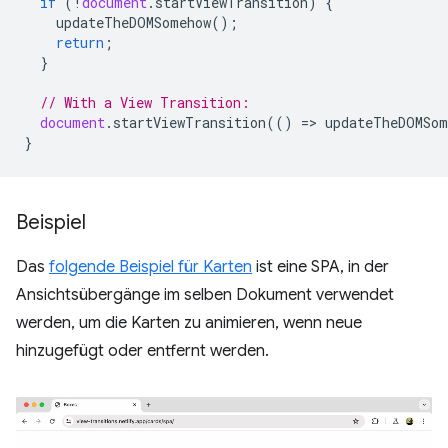
if
(
!
document
.
startViewTransition
)
{
updateTheDOMSomehow
();
return
;
}
// With a View Transition:
document
.
startViewTransition
(()
=
>
updateTheDOMSom
}
Beispiel
Das
folgende Beispiel für Karten
ist eine SPA, in der
Ansichtsübergänge im selben Dokument verwendet
werden, um die Karten zu animieren, wenn neue
hinzugefügt oder entfernt werden.