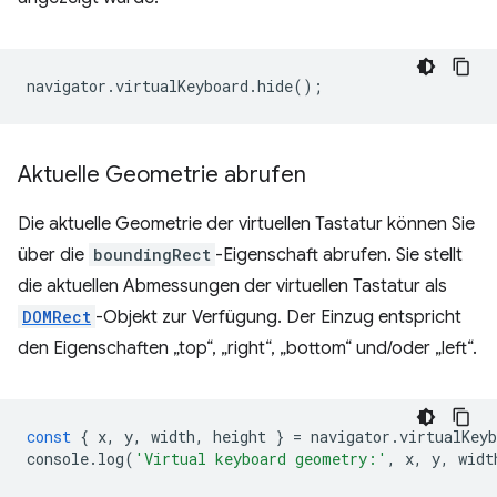
navigator
.
virtualKeyboard
.
hide
();
Aktuelle Geometrie abrufen
Die aktuelle Geometrie der virtuellen Tastatur können Sie
über die
boundingRect
-Eigenschaft abrufen. Sie stellt
die aktuellen Abmessungen der virtuellen Tastatur als
DOMRect
-Objekt zur Verfügung. Der Einzug entspricht
den Eigenschaften „top“, „right“, „bottom“ und/oder „left“.
const
{
x
,
y
,
width
,
height
}
=
navigator
.
virtualKeyb
console
.
log
(
'Virtual keyboard geometry:'
,
x
,
y
,
widt