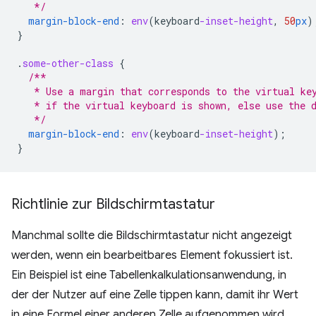
   */
margin-block-end
:
env
(
keyboard
-inset-height
,
50
px
)
}
.
some-other-class
{
/**
   * Use a margin that corresponds to the virtual ke
   * if the virtual keyboard is shown, else use the 
   */
margin-block-end
:
env
(
keyboard
-inset-height
);
}
Richtlinie zur Bildschirmtastatur
Manchmal sollte die Bildschirmtastatur nicht angezeigt
werden, wenn ein bearbeitbares Element fokussiert ist.
Ein Beispiel ist eine Tabellenkalkulationsanwendung, in
der der Nutzer auf eine Zelle tippen kann, damit ihr Wert
in eine Formel einer anderen Zelle aufgenommen wird.