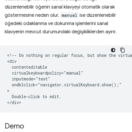
düzenlenebilir öğenin sanal klavyeyi otomatik olarak
göstermesine neden olur.
manual
ise düzenlenebilir
öğedeki odaklanma ve dokunma işlemlerini sanal
klavyenin mevcut durumundaki değişikliklerden ayırır.
<!-- Do nothing on regular focus, but show the virtua
<div

  contenteditable

  virtualkeyboardpolicy="manual"

  inputmode="text"

  ondblclick="navigator.virtualKeyboard.show();"

>

  Double-click to edit.

Demo