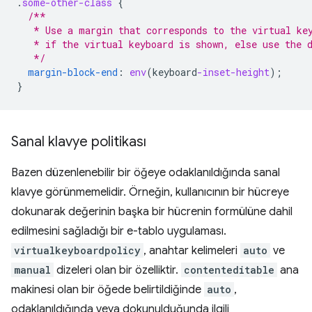
.
some-other-class
{
/**
   * Use a margin that corresponds to the virtual ke
   * if the virtual keyboard is shown, else use the 
   */
margin-block-end
:
env
(
keyboard
-inset-height
);
}
Sanal klavye politikası
Bazen düzenlenebilir bir öğeye odaklanıldığında sanal
klavye görünmemelidir. Örneğin, kullanıcının bir hücreye
dokunarak değerinin başka bir hücrenin formülüne dahil
edilmesini sağladığı bir e-tablo uygulaması.
virtualkeyboardpolicy
, anahtar kelimeleri
auto
ve
manual
dizeleri olan bir özelliktir.
contenteditable
ana
makinesi olan bir öğede belirtildiğinde
auto
,
odaklanıldığında veya dokunulduğunda ilgili