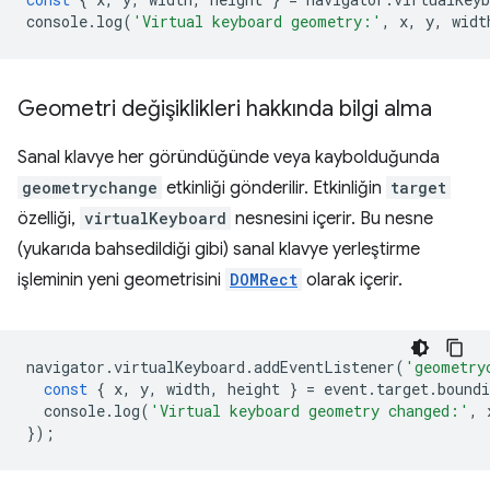
console
.
log
(
'Virtual keyboard geometry:'
,
x
,
y
,
widt
Geometri değişiklikleri hakkında bilgi alma
Sanal klavye her göründüğünde veya kaybolduğunda
geometrychange
etkinliği gönderilir. Etkinliğin
target
özelliği,
virtualKeyboard
nesnesini içerir. Bu nesne
(yukarıda bahsedildiği gibi) sanal klavye yerleştirme
işleminin yeni geometrisini
DOMRect
olarak içerir.
navigator
.
virtualKeyboard
.
addEventListener
(
'geometry
const
{
x
,
y
,
width
,
height
}
=
event
.
target
.
boundi
console
.
log
(
'Virtual keyboard geometry changed:'
,
});