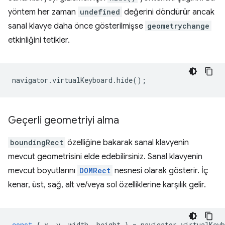
yöntem her zaman
undefined
değerini döndürür ancak
sanal klavye daha önce gösterilmişse
geometrychange
etkinliğini tetikler.
navigator
.
virtualKeyboard
.
hide
();
Geçerli geometriyi alma
boundingRect
özelliğine bakarak sanal klavyenin
mevcut geometrisini elde edebilirsiniz. Sanal klavyenin
mevcut boyutlarını
DOMRect
nesnesi olarak gösterir. İç
kenar, üst, sağ, alt ve/veya sol özelliklerine karşılık gelir.
const
{
x
,
y
,
width
,
height
}
=
navigator
.
virtualKeyb