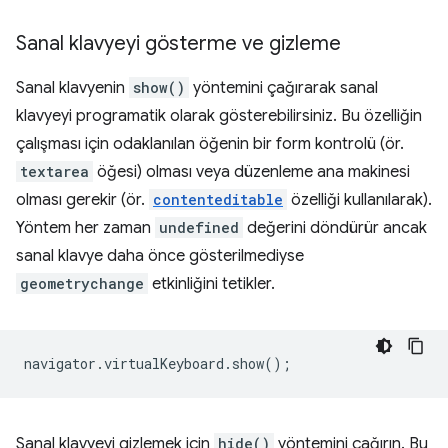
Sanal klavyeyi gösterme ve gizleme
Sanal klavyenin
show()
yöntemini çağırarak sanal
klavyeyi programatik olarak gösterebilirsiniz. Bu özelliğin
çalışması için odaklanılan öğenin bir form kontrolü (ör.
textarea
öğesi) olması veya düzenleme ana makinesi
olması gerekir (ör.
contenteditable
özelliği kullanılarak).
Yöntem her zaman
undefined
değerini döndürür ancak
sanal klavye daha önce gösterilmediyse
geometrychange
etkinliğini tetikler.
navigator
.
virtualKeyboard
.
show
();
Sanal klavyeyi gizlemek için
hide()
yöntemini çağırın. Bu