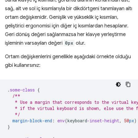
Sanal klavye iç kısımları, görüntü alanının kenarından üst,
sağ, alt ve sol iç kısımlarıyla bir dikdörtgeni tanımlayan altı
ortam değişkenidir. Genişlik ve yükseklik iç kısımları,
geliştirici ergonomisi için diğer iç kısımlardan hesaplanır.
Geri dönüş değeri sağlanmazsa her klavye yerleştirme
işleminin varsayılan değeri
0px
olur.
Ortam değişkenlerini genellikle aşağıdaki örnekte olduğu
gibi kullanırsınız:
.
some-class
{
/**
   * Use a margin that corresponds to the virtual ke
   * if the virtual keyboard is shown, else use the 
   */
margin-block-end
:
env
(
keyboard
-inset-height
,
50
px
)
}