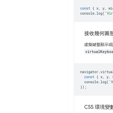
const
{
x
,
y
,
wi
console
.
log
(
'Vir
接收幾何圖
虛擬鍵盤顯示或
virtualKeybo
navigator
.
virtua
const
{
x
,
y
,
console
.
log
(
'V
});
CSS 環境變