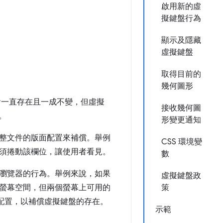
啟用新的虛
擬鍵盤行為
顯示及隱藏
虛擬鍵盤
取得目前的
幾何圖形
會一直存在且一成不變，但虛擬
接收幾何圖
。
形變更通知
整文件的版面配置來補償。舉例
CSS 環境變
須捲動該欄位，讓使用者看見。
數
瀏覽器的行為。舉例來說，如果
虛擬鍵盤政
螢幕空間，但兩個螢幕上可用的
策
件版面配置，以補償虛擬鍵盤的存在。
示範