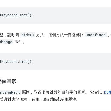
lKeyboard
.
show
();
鍵盤，請呼叫
hide()
方法。這個方法一律會傳回
undefined
，
change
事件。
lKeyboard
.
hide
();
幾何圖形
undingRect
屬性，取得虛擬鍵盤的目前幾何圖形。 它會以
DOM
插邊對應於頂端、右側、底部和/或左側屬性。