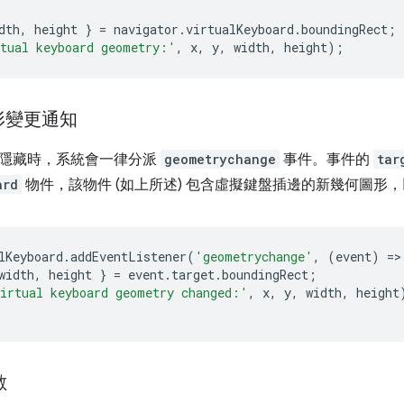
dth
,
height
}
=
navigator
.
virtualKeyboard
.
boundingRect
;
tual keyboard geometry:'
,
x
,
y
,
width
,
height
);
形變更通知
隱藏時，系統會一律分派
geometrychange
事件。事件的
tar
ard
物件，該物件 (如上所述) 包含虛擬鍵盤插邊的新幾何圖形
lKeyboard
.
addEventListener
(
'geometrychange'
,
(
event
)
=
>
width
,
height
}
=
event
.
target
.
boundingRect
;
irtual keyboard geometry changed:'
,
x
,
y
,
width
,
height
數