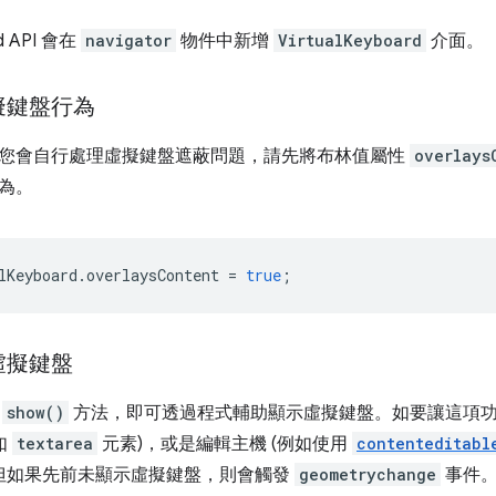
rd API 會在
navigator
物件中新增
VirtualKeyboard
介面。
擬鍵盤行為
您會自行處理虛擬鍵盤遮蔽問題，請先將布林值屬性
overlays
為。
lKeyboard
.
overlaysContent
=
true
;
虛擬鍵盤
的
show()
方法，即可透過程式輔助顯示虛擬鍵盤。如要讓這項
如
textarea
元素)，或是編輯主機 (例如使用
contenteditabl
但如果先前未顯示虛擬鍵盤，則會觸發
geometrychange
事件