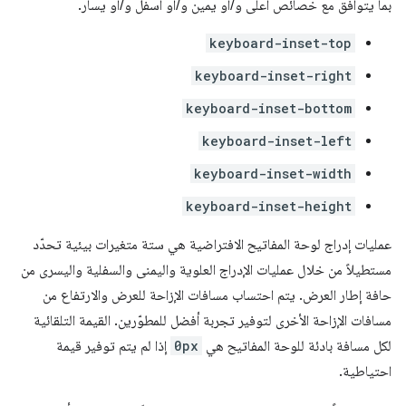
بما يتوافق مع خصائص أعلى و/أو يمين و/أو أسفل و/أو يسار.
keyboard-inset-top
keyboard-inset-right
keyboard-inset-bottom
keyboard-inset-left
keyboard-inset-width
keyboard-inset-height
عمليات إدراج لوحة المفاتيح الافتراضية هي ستة متغيرات بيئية تحدّد
مستطيلاً من خلال عمليات الإدراج العلوية واليمنى والسفلية واليسرى من
حافة إطار العرض. يتم احتساب مسافات الإزاحة للعرض والارتفاع من
مسافات الإزاحة الأخرى لتوفير تجربة أفضل للمطوّرين. القيمة التلقائية
لكل مسافة بادئة للوحة المفاتيح هي
0px
إذا لم يتم توفير قيمة
احتياطية.