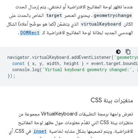
عندما تظهر لوحة المفاتيح الافتراضية أو تختفي، يتم إرسال الحدث
geometrychange
. يحتوي العنصر
target
الخاص بالحدث على
الكائن
virtualKeyboard
الذي يتضمّن (كما هو موضّح أعلاه) الشكل
الهندسي الجديد لبطانة لوحة المفاتيح الافتراضية كـ
DOMRect
.
navigator
.
virtualKeyboard
.
addEventListener
(
'geometry
const
{
x
,
y
,
width
,
height
}
=
event
.
target
.
boundi
console
.
log
(
'Virtual keyboard geometry changed:'
,
});
متغيّرات بيئة CSS
تعرض واجهة برمجة التطبيقات VirtualKeyboard مجموعة من
متغيّرات بيئة CSS التي تقدّم معلومات حول مظهر لوحة المفاتيح
الافتراضية. ويتم تصميمها بشكل مشابه لخاصية
inset
في CSS، أي