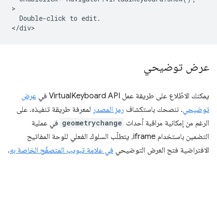
>

  Double-click to edit.

عرض توضيحي
يمكنك الاطّلاع على طريقة عمل VirtualKeyboard API في
عرض
توضيحي
. ننصحك باستكشاف
رمز المصدر
لمعرفة طريقة تنفيذه. على
الرغم من إمكانية مراقبة أحداث
geometrychange
في عملية
التضمين باستخدام iframe، يتطلّب السلوك الفعلي للوحة المفاتيح
الافتراضية فتح العرض التوضيحي
في علامة تبويب المتصفّح الخاصة به
.