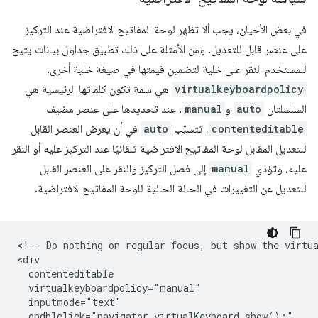
في بعض الأحيان، يجب ألا تظهر لوحة المفاتيح الافتراضية عند التركيز
على عنصر قابل للتعديل. ومن الأمثلة على ذلك تطبيق جداول بيانات يتيح
للمستخدم النقر على خلية لتضمين قيمتها في صيغة خلية أخرى.
virtualkeyboardpolicy
هي سمة تكون كلماتها الرئيسية هي
السلسلتان
auto
و
manual
. عند تحديدها على عنصر مضيف
contenteditable
، تتسبّب
auto
في أن يعرض العنصر القابل
للتعديل المقابل لوحة المفاتيح الافتراضية تلقائيًا عند التركيز عليه أو النقر
عليه، وتؤدي
manual
إلى فصل التركيز والنقر على العنصر القابل
للتعديل عن التغييرات في الحالة الحالية للوحة المفاتيح الافتراضية.
<!-- Do nothing on regular focus, but show the virtua
<div

  contenteditable

  virtualkeyboardpolicy="manual"

  inputmode="text"

  ondblclick="navigator.virtualKeyboard.show();"
