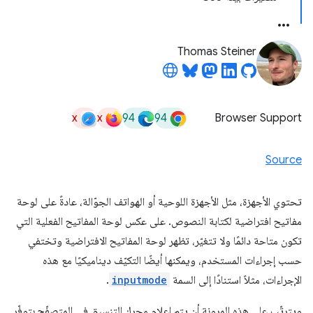
Thomas Steiner
x
x
94
94
Browser Support
Source
تحتوي الأجهزة، مثل الأجهزة اللوحية أو الهواتف الجوّالة، عادةً على لوحة
مفاتيح افتراضية لكتابة النصوص. على عكس لوحة المفاتيح الفعلية التي
تكون متاحة دائمًا ولا تتغيّر، تظهر لوحة المفاتيح الافتراضية وتختفي
حسب إجراءات المستخدم، ويمكنها أيضًا التكيّف ديناميكيًا مع هذه
الإجراءات، مثلاً استنادًا إلى السمة
inputmode
.
ويترتّب على هذه المرونة أن يتم إعلام محرك التنسيق في المتصفّح بتوفّر