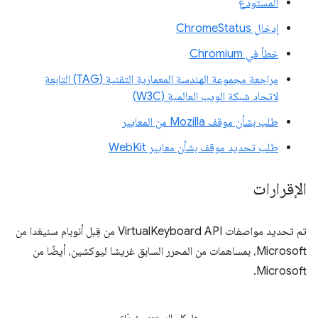
المستودع
إدخال ChromeStatus
خطأ في Chromium
مراجعة مجموعة الهندسة المعمارية التقنية (TAG) التابعة
لاتحاد شبكة الويب العالمية (W3C)
طلب بشأن موقف Mozilla من المعايير
طلب تحديد موقف بشأن معايير WebKit
الإقرارات
تم تحديد مواصفات VirtualKeyboard API من قِبل أنوبام سنيغدا من
Microsoft، بمساهمات من المحرر السابق غريشا ليوكشين، أيضًا من
Microsoft.
هل كان المحتوى مفيدًا؟