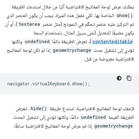
يمكنك عرض لوحة المفاتيح الافتراضية آليًا من خلال استدعاء الطريقة
show()
الخاصة بها. لكي تعمل هذه الميزة، يجب أن يكون العنصر الذي
تم التركيز عليه عنصر تحكّم في النموذج (مثل عنصر
textarea
)، أو أن
يكون مضيفًا للتعديل (على سبيل المثال، باستخدام السمة
contenteditable
). تعرض الطريقة دائمًا
undefined
ولكنها
تؤدي إلى تشغيل حدث
geometrychange
إذا لم تكن لوحة المفاتيح
الافتراضية معروضة من قبل.
navigator
.
virtualKeyboard
.
show
();
لإخفاء لوحة المفاتيح الافتراضية، استدعِ طريقة
hide()
. تعرض
الطريقة القيمة
undefined
دائمًا، ولكنها تؤدي إلى تشغيل الحدث
geometrychange
إذا تم عرض لوحة المفاتيح الافتراضية سابقًا.