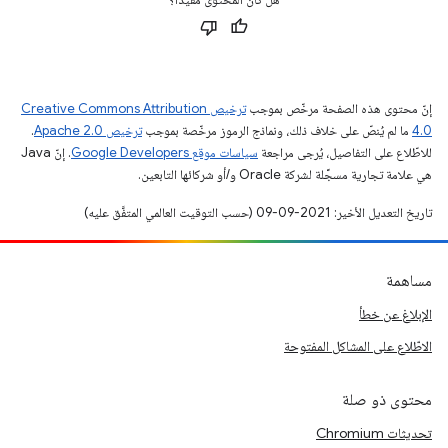
إنّ محتوى هذه الصفحة مرخّص بموجب
ترخيص Creative Commons Attribution
4.0‏
ما لم يُنصّ على خلاف ذلك، ونماذج الرموز مرخّصة بموجب
ترخيص Apache 2.0‏
.
للاطّلاع على التفاصيل، يُرجى مراجعة
سياسات موقع Google Developers‏
. إنّ Java
هي علامة تجارية مسجَّلة لشركة Oracle و/أو شركائها التابعين.
تاريخ التعديل الأخير: 2021-09-09 (حسب التوقيت العالمي المتفَّق عليه)
مساهمة
الإبلاغ عن خطأ
الاطّلاع على المشاكل المفتوحة
محتوى ذو صلة
تحديثات Chromium