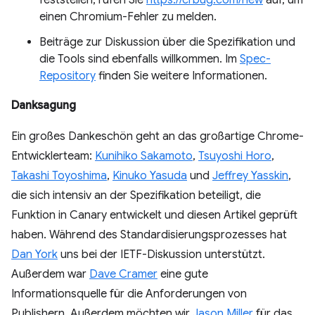
feststellen, rufen Sie
https://crbug.com/new
auf, um
einen Chromium-Fehler zu melden.
Beiträge zur Diskussion über die Spezifikation und
die Tools sind ebenfalls willkommen. Im
Spec-
Repository
finden Sie weitere Informationen.
Danksagung
Ein großes Dankeschön geht an das großartige Chrome-
Entwicklerteam:
Kunihiko Sakamoto
,
Tsuyoshi Horo
,
Takashi Toyoshima
,
Kinuko Yasuda
und
Jeffrey Yasskin
,
die sich intensiv an der Spezifikation beteiligt, die
Funktion in Canary entwickelt und diesen Artikel geprüft
haben. Während des Standardisierungsprozesses hat
Dan York
uns bei der IETF-Diskussion unterstützt.
Außerdem war
Dave Cramer
eine gute
Informationsquelle für die Anforderungen von
Publishern. Außerdem möchten wir
Jason Miller
für das