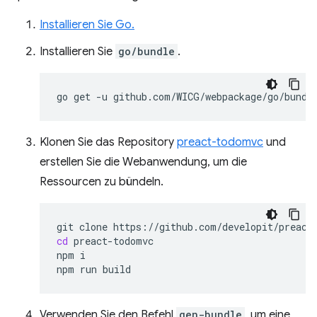
Installieren Sie Go.
Installieren Sie
go/bundle
.
go
get
-u
Klonen Sie das Repository
preact-todomvc
und
erstellen Sie die Webanwendung, um die
Ressourcen zu bündeln.
git
clone
cd
preact-todomvc

npm
i

npm
run
Verwenden Sie den Befehl
gen-bundle
, um eine