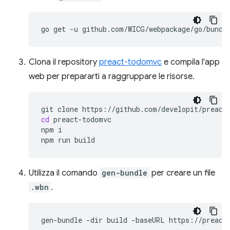
go
get
-u
Clona il repository
preact-todomvc
e compila l'app
web per prepararti a raggruppare le risorse.
git
clone
cd
preact-todomvc

npm
i

npm
run
Utilizza il comando
gen-bundle
per creare un file
.wbn
.
gen-bundle
-dir
build
-baseURL
https://preact