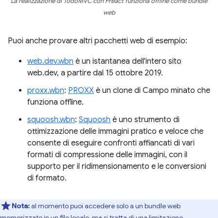
La realizzazione di TodoMVC con Preact funziona offline come bundle
web
Puoi anche provare altri pacchetti web di esempio:
web.dev.wbn
è un istantanea dell'intero sito
web.dev, a partire dal 15 ottobre 2019.
proxx.wbn
:
PROXX
è un clone di Campo minato che
funziona offline.
squoosh.wbn
:
Squoosh
è uno strumento di
ottimizzazione delle immagini pratico e veloce che
consente di eseguire confronti affiancati di vari
formati di compressione delle immagini, con il
supporto per il ridimensionamento e le conversioni
di formato.
Nota:
al momento puoi accedere solo a un bundle web
memorizzato in un file locale, ma si tratta di una limitazione