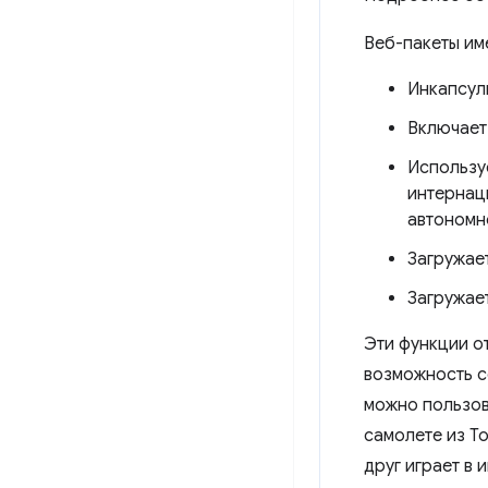
Веб-пакеты им
Инкапсули
Включает 
Использу
интернац
автономн
Загружае
Загружае
Эти функции о
возможность с
можно пользов
самолете из Т
друг играет в