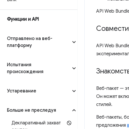
API Web Bundl
Функции и API
Совмести
Отправлено на веб-
платформу
API Web Bundl
экспериментал
Испытания
Знакомств
происхождения
Веб-пакет — э
Устаревание
Он может вклю
стилей.
Больше не преследуя
Веб-пакеты, б
Декларативный захват
предложения