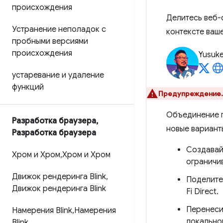
происхождения
Делитесь веб-с
Устранение неполадок с
контексте ваше
пробными версиями
происхождения
Yusuk
устаревание и удаление
функций
Предупреждение.
Объединение п
Разработка браузера
,
новые вариант
Разработка браузера
Создавай
Хром и Хром
,
Хром и Хром
ограничи
Движок рендеринга Blink
,
Поделите
Движок рендеринга Blink
Fi Direct.
Перенеси
Намерения Blink
,
Намерения
локальной
Blink