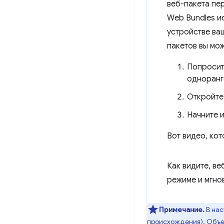
веб-пакета пе
Web Bundles ис
устройстве ваш
пакетов вы мо
Попросит
одноранг
Откройте
Начните и
Вот видео, ко
Как видите, в
режиме и мгно
Примечание.
В нас
происхождения). Объе