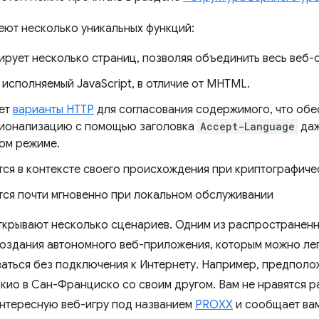
еют несколько уникальных функций:
рует несколько страниц, позволяя объединить весь веб-с
исполняемый JavaScript, в отличие от MHTML.
ет
варианты HTTP
для согласования содержимого, что обе
ионализацию с помощью заголовка
Accept-Language
даж
ом режиме.
тся в контексте своего происхождения при криптографиче
тся почти мгновенно при локальном обслуживании
ткрывают несколько сценариев. Одним из распространенн
оздания автономного веб-приложения, которым можно лег
аться без подключения к Интернету. Например, предположи
окио в Сан-Франциско со своим другом. Вам не нравятся р
 интересную веб-игру под названием
PROXX
и сообщает вам,