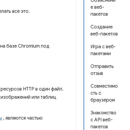
Объяснени
е веб-
лать все это.
пакетов
Создание
веб-пакетов
 на базе Chromium под
Игра с веб-
пакетами
Отправить
отзыв
Совместимо
 ресурсов HTTP в один файл.
сть с
, изображений или таблиц
браузером
Знакомство
ы
, являются частью
с API веб-
пакетов