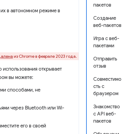
пакетов
 их в автономном режиме в
Создание
веб-пакетов
Игра с веб-
пакетами
далена
из Chrome в феврале 2023 года.
Отправить
отзыв
о использования открывает
ром вы можете:
Совместимо
сть с
ыми способами, не
браузером
Знакомство
ми через Bluetooth или Wi-
с API веб-
пакетов
местите его в своей