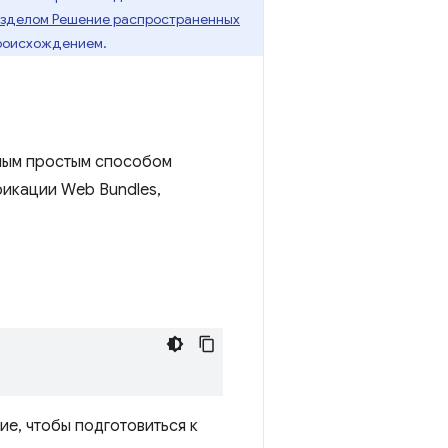
зделом Решение распространенных
происхождением.
мым простым способом
икации Web Bundles,
е, чтобы подготовиться к