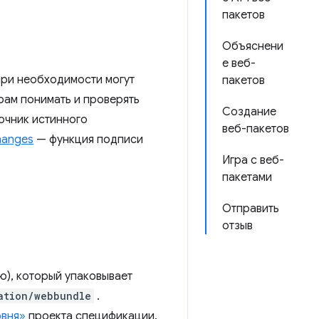
пакетов
Объяснени
е веб-
при необходимости могут
пакетов
рам понимать и проверять
Создание
очник истинного
веб-пакетов
hanges
— функция подписи
Игра с веб-
пакетами
Отправить
отзыв
ю), который упаковывает
ation/webbundle
.
овня»
проекта спецификации.