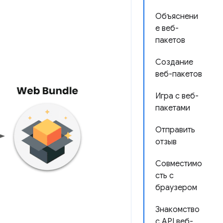
Объяснени
е веб-
пакетов
Создание
веб-пакетов
Игра с веб-
пакетами
Отправить
отзыв
Совместимо
сть с
браузером
Знакомство
с API веб-