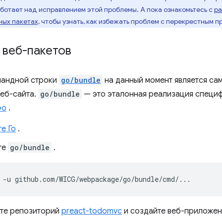
ботает над исправлением этой проблемы. А пока ознакомьтесь с
ра
ых пакетах,
чтобы узнать, как избежать проблем с перекрестным 
 веб-пакетов
мандной строки
go/bundle
на данный момент является са
еб-сайта.
go/bundle
— это эталонная реализация специф
Go
.
е Го
.
те
go/bundle
.
-u
те репозиторий
preact-todomvc
и создайте веб-приложени