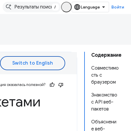
/
Войти
Содержание
Совместимо
сть с
браузером
ия оказалась полезной?
Знакомство
кетами
с API веб-
пакетов
Объяснени
е веб-