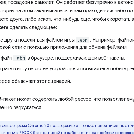
ред посадкой в ​​самолет. Он работает безупречно в авто
тория на этом заканчивалась, и вам приходилось либо по 
его друга, либо искать что-нибудь еще, чтобы скоротать 
жете сделать следующее:
е друга поделиться файлом игры
.wbn
. Например, файлом
овой сети с помощью приложения для обмена файлами.
 файл
.wbn
в браузере, поддерживающем веб-пакеты.
грать в игру на своем устройстве и попытайтесь побить ре
торое объясняет этот сценарий.
еб-пакет может содержать любой ресурс, что позволяет ем
венно загружаться.
тоящее время Chrome 80 поддерживает только неподписанные паке
динение PROXX без подписей не работает из-за проблем с перек