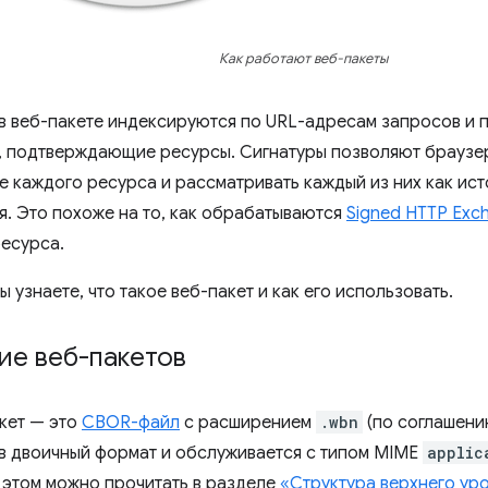
Как работают веб-пакеты
в веб-пакете индексируются по URL-адресам запросов и 
, подтверждающие ресурсы. Сигнатуры позволяют браузе
 каждого ресурса и рассматривать каждый из них как ист
. Это похоже на то, как обрабатываются
Signed HTTP Exc
есурса.
вы узнаете, что такое веб-пакет и как его использовать.
ие веб-пакетов
акет — это
CBOR-файл
с расширением
.wbn
(по соглашени
в двоичный формат и обслуживается с типом MIME
applic
этом можно прочитать в разделе
«Структура верхнего ур