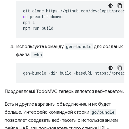
git
clone
cd
preact-todomvc

npm
i

npm
run
Используйте команду
gen-bundle
для создания
файла
.wbn
.
gen-bundle
-dir
build
-baseURL
https://preact
Поздравляем! TodoMVC теперь является веб-пакетом.
Есть и другие варианты объединения, и их будет
больше. Интерфейс командной строки
go/bundle
позволяет создавать веб-пакеты с использованием
файла HAR или пользовательского списка URL-