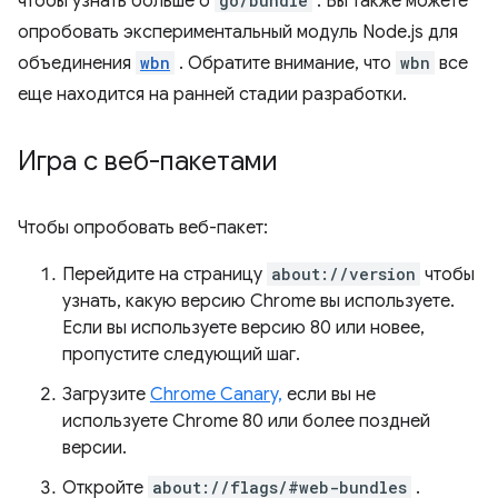
чтобы узнать больше о
go/bundle
. Вы также можете
опробовать экспериментальный модуль Node.js для
объединения
wbn
. Обратите внимание, что
wbn
все
еще находится на ранней стадии разработки.
Игра с веб-пакетами
Чтобы опробовать веб-пакет:
Перейдите на страницу
about://version
чтобы
узнать, какую версию Chrome вы используете.
Если вы используете версию 80 или новее,
пропустите следующий шаг.
Загрузите
Chrome Canary,
если вы не
используете Chrome 80 или более поздней
версии.
Откройте
about://flags/#web-bundles
.