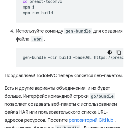
cd
preact-todomvc

npm
i

npm
run
Используйте команду
gen-bundle
для создания
файла
.wbn
.
gen-bundle
-dir
build
-baseURL
https://preact
Поздравляем! TodoMVC теперь является веб-пакетом.
Есть и другие варианты объединения, и их будет
больше. Интерфейс командной строки
go/bundle
позволяет создавать веб-пакеты с использованием
файла HAR или пользовательского списка URL-
адресов ресурсов. Посетите
репозиторий GitHub
,