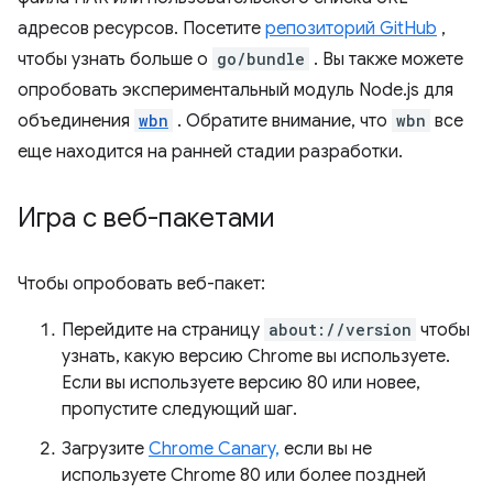
адресов ресурсов. Посетите
репозиторий GitHub
,
чтобы узнать больше о
go/bundle
. Вы также можете
опробовать экспериментальный модуль Node.js для
объединения
wbn
. Обратите внимание, что
wbn
все
еще находится на ранней стадии разработки.
Игра с веб-пакетами
Чтобы опробовать веб-пакет:
Перейдите на страницу
about://version
чтобы
узнать, какую версию Chrome вы используете.
Если вы используете версию 80 или новее,
пропустите следующий шаг.
Загрузите
Chrome Canary,
если вы не
используете Chrome 80 или более поздней