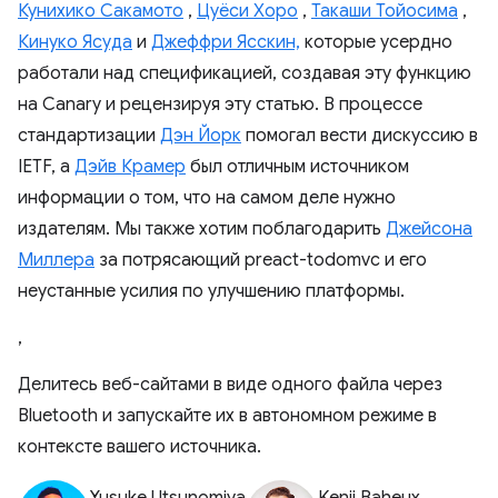
Кунихико Сакамото
,
Цуёси Хоро
,
Такаши Тойосима
,
Кинуко Ясуда
и
Джеффри Ясскин,
которые усердно
работали над спецификацией, создавая эту функцию
на Canary и рецензируя эту статью. В процессе
стандартизации
Дэн Йорк
помогал вести дискуссию в
IETF, а
Дэйв Крамер
был отличным источником
информации о том, что на самом деле нужно
издателям. Мы также хотим поблагодарить
Джейсона
Миллера
за потрясающий preact-todomvc и его
неустанные усилия по улучшению платформы.
,
Делитесь веб-сайтами в виде одного файла через
Bluetooth и запускайте их в автономном режиме в
контексте вашего источника.