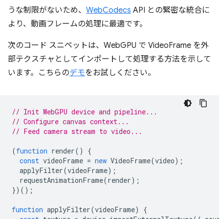
うな制限がないため、
WebCodecs
API との緊密な統合に
より、動画フレームの処理に最適です。
次のコード スニペットは、WebGPU で VideoFrame を外
部テクスチャとしてインポートして処理する方法を示して
います。こちらの
デモ
をお試しください。
// Init WebGPU device and pipeline...
// Configure canvas context...
// Feed camera stream to video...
(
function
render
()
{
const
videoFrame
=
new
VideoFrame
(
video
);
applyFilter
(
videoFrame
);
requestAnimationFrame
(
render
);
})();
function
applyFilter
(
videoFrame
)
{