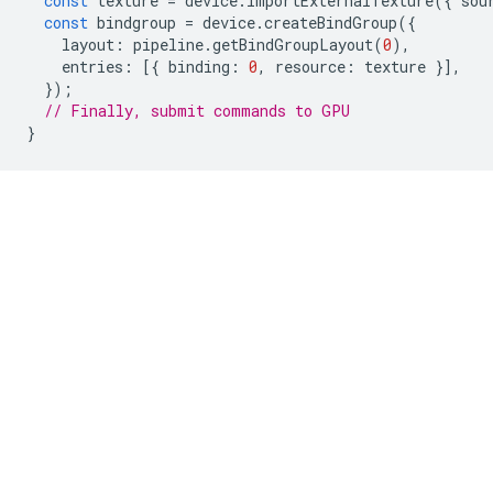
const
texture
=
device
.
importExternalTexture
({
sou
const
bindgroup
=
device
.
createBindGroup
({
layout
:
pipeline
.
getBindGroupLayout
(
0
),
entries
:
[{
binding
:
0
,
resource
:
texture
}],
});
// Finally, submit commands to GPU
}