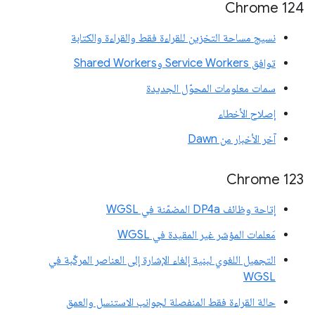
Chrome 124
نسيج مساحة التخزين للقراءة فقط والقراءة والكتابة
توافق Service Workers وShared Workers
سمات معلومات المحوّل الجديدة
إصلاح الأخطاء
آخر الأخبار من Dawn
Chrome 123
إتاحة وظائف DP4a المضمّنة في WGSL
مَعلمات المؤشر غير المقيدة في WGSL
التجميل اللغوي لبنية إلغاء الإشارة إلى العناصر المركّبة في
WGSL
حالة القراءة فقط المنفصلة لجوانب الاستنسل والعمق