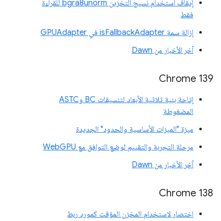
إيقاف استخدام نسيج التخزين bgra8unorm للقراءة
فقط
إزالة سمة isFallbackAdapter في GPUAdapter
آخر الأخبار من Dawn
‫Chrome 139
إتاحة بنية ثلاثية الأبعاد لتنسيقات BC وASTC
المضغوطة
ميزة "الميزات الأساسية والحدود" الجديدة
مرحلة التجربة والتقييم لوضع التوافق مع WebGPU
آخر الأخبار من Dawn
‫Chrome 138
اختصار لاستخدام المخزن المؤقت كمورد ربط