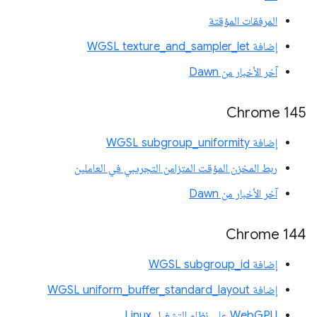
المرفقات المؤقتة
إضافة WGSL texture_and_sampler_let
آخر الأخبار من Dawn
Chrome 145
إضافة WGSL subgroup_uniformity
ربط المخزن المؤقت المتزامن التجريبي في العاملين
آخر الأخبار من Dawn
‫Chrome 144
إضافة WGSL subgroup_id
إضافة WGSL uniform_buffer_standard_layout
WebGPU على نظام التشغيل Linux