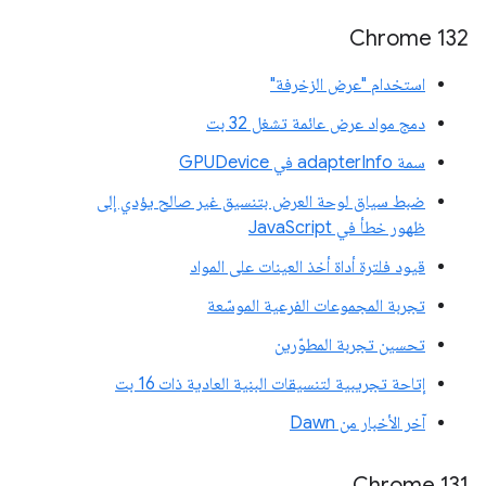
‫Chrome 132
استخدام "عرض الزخرفة"
دمج مواد عرض عائمة تشغل 32 بت
سمة adapterInfo في GPUDevice
ضبط سياق لوحة العرض بتنسيق غير صالح يؤدي إلى
ظهور خطأ في JavaScript
قيود فلترة أداة أخذ العينات على المواد
تجربة المجموعات الفرعية الموسّعة
تحسين تجربة المطوّرين
إتاحة تجريبية لتنسيقات البنية العادية ذات 16 بت
آخر الأخبار من Dawn
Chrome 131