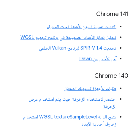
‫Chrome 141
اكتملت عملية تلوين الأشعة تحت الحمراء
تحليل نطاق الأعداد الصحيحة في برنامج تجميع WGSL
تحديث SPIR-V 1.4 لبرنامج Vulkan الخلفي
آخر الأخبار من Dawn
Chrome 140
طلبات الأجهزة تستهلك المحوّل
اختصار لاستخدام الزخرفة حيث يتم استخدام عرض
الزخرفة
تتيح الدالة WGSL textureSampleLevel استخدام
زخارف أحادية الأبعاد