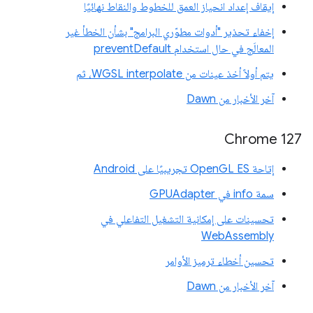
إيقاف إعداد انحياز العمق للخطوط والنقاط نهائيًا
إخفاء تحذير "أدوات مطوّري البرامج" بشأن الخطأ غير
المعالَج في حال استخدام preventDefault
يتم أولاً أخذ عينات من WGSL interpolate، ثم
آخر الأخبار من Dawn
Chrome 127
إتاحة OpenGL ES تجريبيًا على Android
سمة info في GPUAdapter
تحسينات على إمكانية التشغيل التفاعلي في
WebAssembly
تحسين أخطاء ترميز الأوامر
آخر الأخبار من Dawn