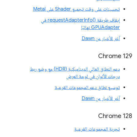
تحسينات على وقت تجميع Shader على Metal
إيقاف طريقة requestAdapterInfo()‎ في
GPUAdapter نهائيًا
آخر الأخبار من Dawn
Chrome 129
دعم النطاق العالي الديناميكية (HDR) مع وضع ربط
درجات الألوان في لوحة العرض
توسيع نطاق دعم المجموعات الفرعية
آخر الأخبار من Dawn
‫Chrome 128
تجربة المجموعات الفرعية