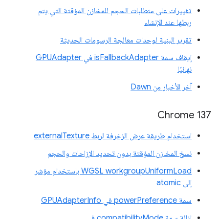
تغييرات على متطلبات الحجم للمخازن المؤقتة التي يتم
ربطها عند الإنشاء
تقرير البنية لوحدات معالجة الرسومات الحديثة
إيقاف سمة isFallbackAdapter في GPUAdapter
نهائيًا
آخر الأخبار من Dawn
‫Chrome 137
استخدام طريقة عرض الزخرفة لربط externalTexture
نسخ المخازن المؤقتة بدون تحديد الإزاحات والحجم
‫WGSL workgroupUniformLoad باستخدام مؤشر
إلى atomic
سمة powerPreference في GPUAdapterInfo
إزالة سمة compatibilityMode في