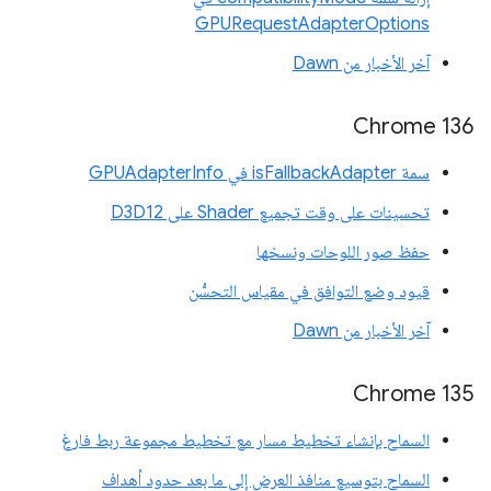
GPURequestAdapterOptions
آخر الأخبار من Dawn
Chrome 136
سمة isFallbackAdapter في GPUAdapterInfo
تحسينات على وقت تجميع Shader على D3D12
حفظ صور اللوحات ونسخها
قيود وضع التوافق في مقياس التحسُّن
آخر الأخبار من Dawn
Chrome 135
السماح بإنشاء تخطيط مسار مع تخطيط مجموعة ربط فارغ
السماح بتوسيع منافذ العرض إلى ما بعد حدود أهداف