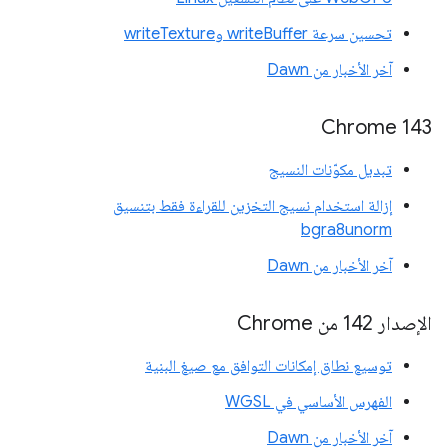
تحسين سرعة writeBuffer وwriteTexture
آخر الأخبار من Dawn
Chrome 143
تبديل مكوّنات النسيج
إزالة استخدام نسيج التخزين للقراءة فقط بتنسيق
bgra8unorm
آخر الأخبار من Dawn
الإصدار 142 من Chrome
توسيع نطاق إمكانات التوافق مع صيغ البنية
الفهرس الأساسي في WGSL
آخر الأخبار من Dawn