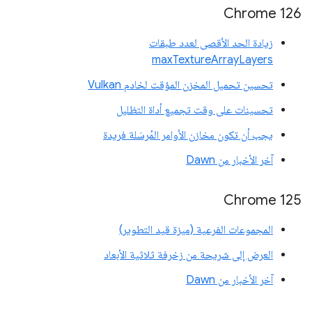
Chrome 126
زيادة الحد الأقصى لعدد طبقات
maxTextureArrayLayers
تحسين تحميل المخزن المؤقت لخادم Vulkan
تحسينات على وقت تجميع أداة التظليل
يجب أن تكون مخازن الأوامر المُرسَلة فريدة
آخر الأخبار من Dawn
‫Chrome 125
المجموعات الفرعية (ميزة قيد التطوير)
العرض إلى شريحة من زخرفة ثلاثية الأبعاد
آخر الأخبار من Dawn