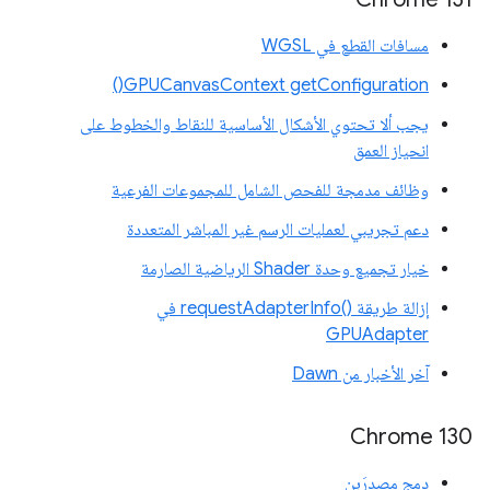
مسافات القطع في WGSL
GPUCanvasContext getConfiguration()
يجب ألا تحتوي الأشكال الأساسية للنقاط والخطوط على
انحياز العمق
وظائف مدمجة للفحص الشامل للمجموعات الفرعية
دعم تجريبي لعمليات الرسم غير المباشر المتعددة
خيار تجميع وحدة Shader الرياضية الصارمة
إزالة طريقة requestAdapterInfo()‎ في
GPUAdapter
آخر الأخبار من Dawn
Chrome 130
دمج مصدرَين