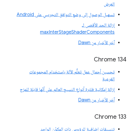
العرض
تسهيل الوصول إلى وضع التوافق التجريبي على Android
إزالة الحد الأقصى لـ
maxInterStageShaderComponents
آخر الأخبار من Dawn
‫Chrome 134
تحسين أحمال عمل تعلُّم الآلة باستخدام المجموعات
الفرعية
إزالة إمكانية فلترة أنواع النسيج العائم على أنّها قابلة للمزج
آخر الأخبار من Dawn
‫Chrome 133
تنسيقات إضافية للرؤوس ذات المكوّن الواحد