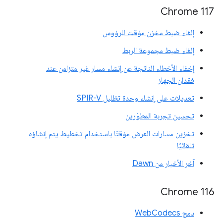
‫Chrome 117
إلغاء ضبط مخزن مؤقت للرؤوس
إلغاء ضبط مجموعة الربط
إخفاء الأخطاء الناتجة عن إنشاء مسار غير متزامن عند
فقدان الجهاز
تعديلات على إنشاء وحدة تظليل SPIR-V
تحسين تجربة المطوّرين
تخزين مسارات العرض مؤقتًا باستخدام تخطيط يتم إنشاؤه
تلقائيًا
آخر الأخبار من Dawn
Chrome 116
دمج WebCodecs