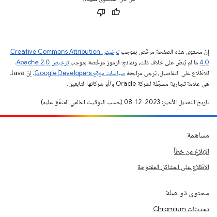
إنّ محتوى هذه الصفحة مرخّص بموجب
ترخيص Creative Commons Attribution
4.0‏
ما لم يُنصّ على خلاف ذلك، ونماذج الرموز مرخّصة بموجب
ترخيص Apache 2.0‏
.
للاطّلاع على التفاصيل، يُرجى مراجعة
سياسات موقع Google Developers‏
. إنّ Java
هي علامة تجارية مسجَّلة لشركة Oracle و/أو شركائها التابعين.
تاريخ التعديل الأخير: 2023-12-08 (حسب التوقيت العالمي المتفَّق عليه)
مساهمة
الإبلاغ عن خطأ
الاطّلاع على المشاكل المفتوحة
محتوى ذو صلة
تحديثات Chromium