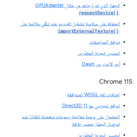
الجهاز الذي تم إرجاعه من خلال GPUAdapter
requestDevice()
الحفاظ على سلاسة تشغيل الفيديو عند تلقّي مكالمة على
importExternalTexture()
توافق المواصفات
تحسين تجربة المطوّرين
آخر الأخبار من Dawn
Chrome 115
إضافات لغة WGSL المتوافقة
توافق تجريبي مع Direct3D 11
الحصول على وحدة معالجة رسومات منفصلة تلقائيًا عند
توصيل الجهاز بمصدر طاقة
تحسين تجربة المطوّرين