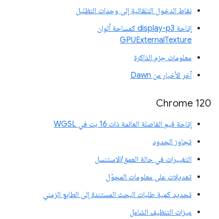
نقاط الدخول التلقائية إلى وحدات التظليل
إتاحة display-p3 كمساحة ألوان
GPUExternalTexture
معلومات حِزم الذاكرة
آخر الأخبار من Dawn
‫Chrome 120
إتاحة قيم الفاصلة العائمة ذات 16 بت في WGSL
تجاوز الحدود
التغييرات في حالة العمق/الاستنسل
تعديلات على معلومات المحوّل
تحديد كمية طلبات البحث المستندة إلى الطابع الزمني
ميزات التنظيف الشامل