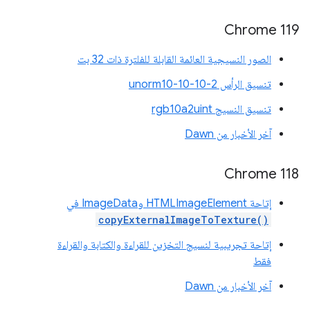
‫Chrome 119
الصور النسيجية العائمة القابلة للفلترة ذات 32 بت
تنسيق الرأس unorm10-10-10-2
تنسيق النسيج rgb10a2uint
آخر الأخبار من Dawn
‫Chrome 118
إتاحة HTMLImageElement وImageData في
copyExternalImageToTexture()
إتاحة تجريبية لنسيج التخزين للقراءة والكتابة والقراءة
فقط
آخر الأخبار من Dawn