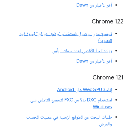
آخر الأخبار من Dawn
‫Chrome 122
توسيع مدى الوصول باستخدام "وضع التوافق" (ميزة قيد
التطوير)
زيادة الحدّ الأقصى لعدد سمات الرأس
آخر الأخبار من Dawn
Chrome 121
إتاحة WebGPU على Android
استخدام DXC بدلاً من FXC لتجميع التظليل على
Windows
طلبات البحث عن الطوابع الزمنية في عمليات الحساب
والعرض