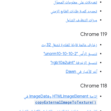
تعديلات على معلومات المحوّل
تحديد كمية طلبات الطابع الزمني
ميزات التنظيف الشامل
Chrome 119
زخارف عائمة قابلة للفلترة تشغل 32 بت
تنسيق الرأس "unorm10-10-10-2"
تنسيق الزخرفة "rgb10a2uint"
آخر الأخبار في Dawn
Chrome 118
إتاحة HTMLImageElement وImageData في
copyExternalImageToTexture()