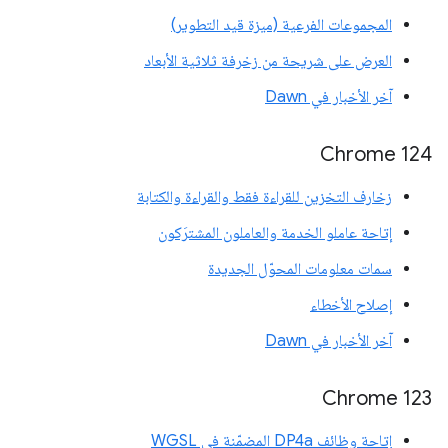
المجموعات الفرعية (ميزة قيد التطوير)
العرض على شريحة من زخرفة ثلاثية الأبعاد
آخر الأخبار في Dawn
Chrome 124
زخارف التخزين للقراءة فقط والقراءة والكتابة
إتاحة عاملو الخدمة والعاملون المشترَكون
سمات معلومات المحوّل الجديدة
إصلاح الأخطاء
آخر الأخبار في Dawn
Chrome 123
إتاحة وظائف DP4a المضمّنة في WGSL