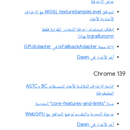
عرض الزخرفة
تتوافق WGSL textureSampleLevel مع الزخارف
الأحادية الأبعاد
إيقاف استخدام زخرفة التخزين للقراءة فقط
bgra8unorm نهائيًا
إزالة سمة isFallbackAdapter في GPUAdapter
آخر الأخبار في Dawn
Chrome 139
إتاحة الزخارف الثلاثية الأبعاد لتنسيقات BC وASTC
المضغوطة
ميزة "core-features-and-limits" الجديدة
مرحلة التجربة والتقييم لوضع التوافق مع WebGPU
آخر الأخبار في Dawn