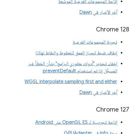
إتاحة المجموعات الفرعية الموسّعة
آخر الأخبار في Dawn
Chrome 128
تجربة المجموعات الفرعية
إيقاف ضبط انحياز العمق للخطوط والنقاط نهائيًا
إخفاء تحذير "أدوات مطوري البرامج" بشأن الخطأ غير
المسجَّل إذا تم استخدام preventDefault
WGSL interpolate sampling first and either
آخر الأخبار في Dawn
Chrome 127
إتاحة تجريبية لـ OpenGL ES على Android
سمة info في GPUAdapter