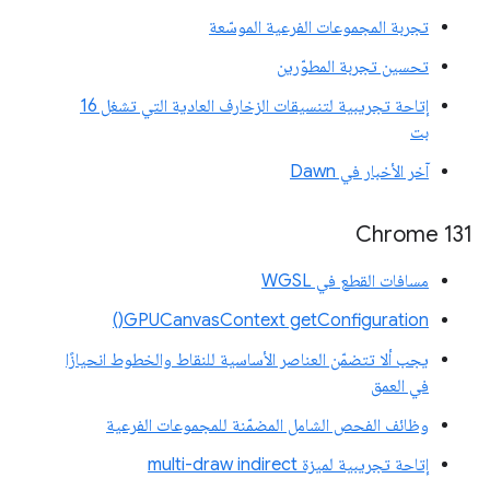
تجربة المجموعات الفرعية الموسّعة
تحسين تجربة المطوّرين
إتاحة تجريبية لتنسيقات الزخارف العادية التي تشغل 16
بت
آخر الأخبار في Dawn
Chrome 131
مسافات القطع في WGSL
GPUCanvasContext getConfiguration()
يجب ألا تتضمّن العناصر الأساسية للنقاط والخطوط انحيازًا
في العمق
وظائف الفحص الشامل المضمّنة للمجموعات الفرعية
إتاحة تجريبية لميزة multi-draw indirect