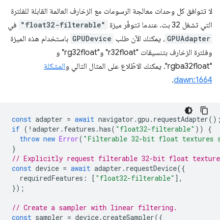
لا تتوافق كل وحدات معالجة الرسومات مع الزخارف العائمة القابلة للفلترة
التي تشغل 32 بت. عندما تتوفّر ميزة
"float32-filterable"
في
GPUAdapter
، يمكنك الآن طلب
GPUDevice
باستخدام هذه الميزة
وفلترة الزخارف بتنسيقات "r32float" و"rg32float" و
"rgba32float". يمكنك الاطّلاع على المثال التالي و
المشكلة
.
dawn:1664
const
adapter
=
await
navigator
.
gpu
.
requestAdapter
()
if
(
!
adapter
.
features
.
has
(
"float32-filterable"
))
{
throw
new
Error
(
"Filterable 32-bit float textures 
}
// Explicitly request filterable 32-bit float texture
const
device
=
await
adapter
.
requestDevice
({
requiredFeatures
:
[
"float32-filterable"
],
});
// Create a sampler with linear filtering.
const
sampler
=
device
.
createSampler
({