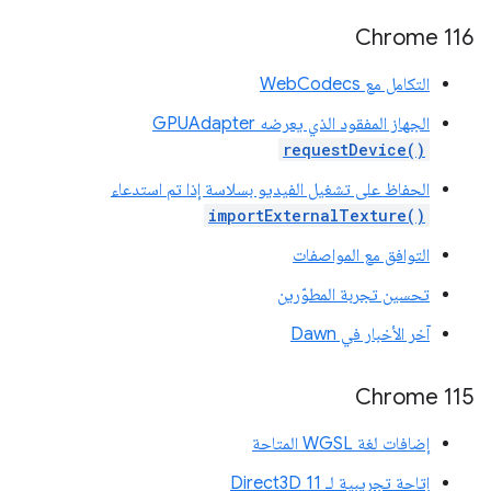
Chrome 116
التكامل مع WebCodecs
الجهاز المفقود الذي يعرضه GPUAdapter
requestDevice()
الحفاظ على تشغيل الفيديو بسلاسة إذا تم استدعاء
importExternalTexture()
التوافق مع المواصفات
تحسين تجربة المطوّرين
آخر الأخبار في Dawn
Chrome 115
إضافات لغة WGSL المتاحة
إتاحة تجريبية لـ Direct3D 11