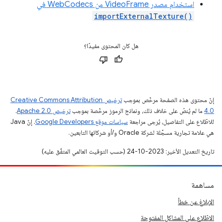
استخدام مصدر VideoFrame من WebCodecs في
importExternalTexture()
هل كان المحتوى مفيدًا؟
إنّ محتوى هذه الصفحة مرخّص بموجب
ترخيص Creative Commons Attribution
4.0‏
ما لم يُنصّ على خلاف ذلك، ونماذج الرموز مرخّصة بموجب
ترخيص Apache 2.0‏
.
للاطّلاع على التفاصيل، يُرجى مراجعة
سياسات موقع Google Developers‏
. إنّ Java
هي علامة تجارية مسجَّلة لشركة Oracle و/أو شركائها التابعين.
تاريخ التعديل الأخير: 2023-10-24 (حسب التوقيت العالمي المتفَّق عليه)
مساهمة
الإبلاغ عن خطأ
الاطّلاع على المشاكل المفتوحة