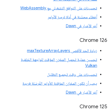
تحسينات على التوافق التشغيلي مع WebAssembly
أخطاء محسّنة في أداة ترميز الأوامر
آخر الأخبار في Dawn
Chrome 126
زيادة الحد الأقصى maxTextureArrayLayers
تحسين عملية تحميل المخزن المؤقت للواجهة الخلفية
Vulkan
تحسينات على وقت تجميع التظليل
يجب أن تكون المخازن المؤقتة للأوامر المُرسَلة فريدة
آخر الأخبار في Dawn
Chrome 125