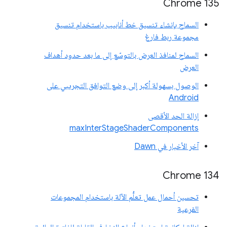
Chrome 135
السماح بإنشاء تنسيق خط أنابيب باستخدام تنسيق
مجموعة ربط فارغ
السماح لمنافذ العرض بالتوسّع إلى ما بعد حدود أهداف
العرض
الوصول بسهولة أكبر إلى وضع التوافق التجريبي على
Android
إزالة الحد الأقصى
maxInterStageShaderComponents
آخر الأخبار في Dawn
Chrome 134
تحسين أحمال عمل تعلُّم الآلة باستخدام المجموعات
الفرعية