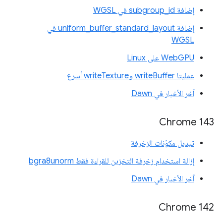
إضافة subgroup_id في WGSL
إضافة uniform_buffer_standard_layout في
WGSL
WebGPU على Linux
عمليتا writeBuffer وwriteTexture أسرع
آخر الأخبار في Dawn
Chrome 143
تبديل مكوّنات الزخرفة
إزالة استخدام زخرفة التخزين للقراءة فقط bgra8unorm
آخر الأخبار في Dawn
Chrome 142