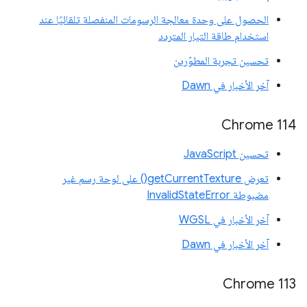
الحصول على وحدة معالجة الرسومات المنفصلة تلقائيًا عند
استخدام طاقة التيار المتردد
تحسين تجربة المطوّرين
آخر الأخبار في Dawn
Chrome 114
تحسين JavaScript
تعرض getCurrentTexture() على لوحة رسم غير
مضبوطة InvalidStateError
آخر الأخبار في WGSL
آخر الأخبار في Dawn
Chrome 113