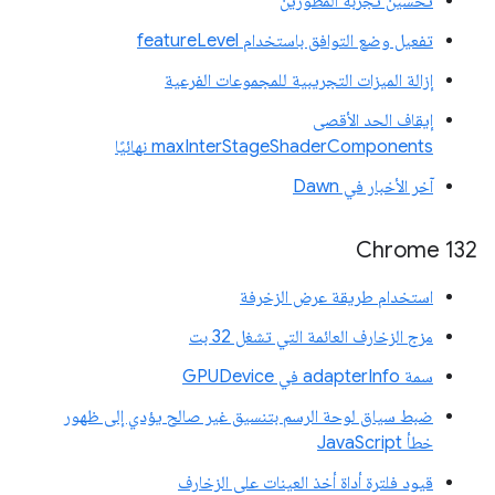
تحسين تجربة المطوّرين
تفعيل وضع التوافق باستخدام featureLevel
إزالة الميزات التجريبية للمجموعات الفرعية
إيقاف الحد الأقصى
maxInterStageShaderComponents نهائيًا
آخر الأخبار في Dawn
Chrome 132
استخدام طريقة عرض الزخرفة
مزج الزخارف العائمة التي تشغل 32 بت
سمة adapterInfo في GPUDevice
ضبط سياق لوحة الرسم بتنسيق غير صالح يؤدي إلى ظهور
خطأ JavaScript
قيود فلترة أداة أخذ العينات على الزخارف