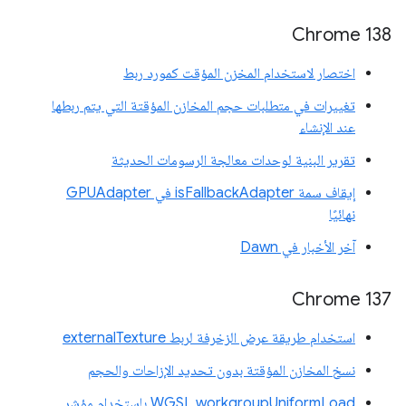
Chrome 138
اختصار لاستخدام المخزن المؤقت كمورد ربط
تغييرات في متطلبات حجم المخازن المؤقتة التي يتم ربطها
عند الإنشاء
تقرير البنية لوحدات معالجة الرسومات الحديثة
إيقاف سمة isFallbackAdapter في GPUAdapter
نهائيًا
آخر الأخبار في Dawn
Chrome 137
استخدام طريقة عرض الزخرفة لربط externalTexture
نسخ المخازن المؤقتة بدون تحديد الإزاحات والحجم
WGSL workgroupUniformLoad باستخدام مؤشر