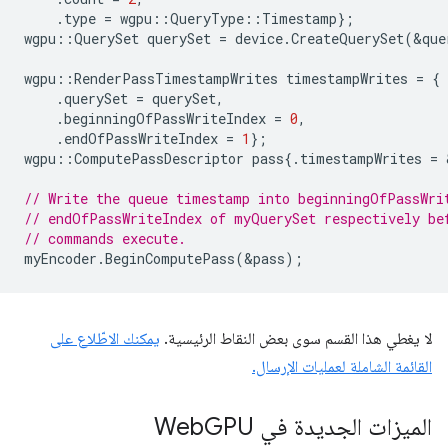
.
type
=
wgpu
::
QueryType
::
Timestamp
};
wgpu
::
QuerySet
querySet
=
device
.
CreateQuerySet
(
&
que
wgpu
::
RenderPassTimestampWrites
timestampWrites
=
{
.
querySet
=
querySet
,
.
beginningOfPassWriteIndex
=
0
,
.
endOfPassWriteIndex
=
1
};
wgpu
::
ComputePassDescriptor
pass
{.
timestampWrites
=
// Write the queue timestamp into beginningOfPassWri
// endOfPassWriteIndex of myQuerySet respectively be
// commands execute.
myEncoder
.
BeginComputePass
(
&
pass
);
لا يغطي هذا القسم سوى بعض النقاط الرئيسية.
يمكنك الاطّلاع على
القائمة الشاملة لعمليات الإرسال.
الميزات الجديدة في Web
GPU