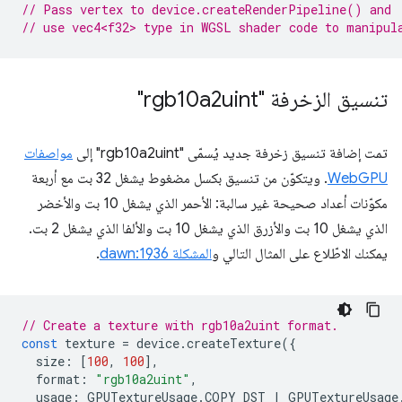
// Pass vertex to device.createRenderPipeline() and
// use vec4<f32> type in WGSL shader code to manipul
تنسيق الزخرفة "rgb10a2uint"
تمت إضافة تنسيق زخرفة جديد يُسمّى "rgb10a2uint" إلى
مواصفات
WebGPU
. ويتكوّن من تنسيق بكسل مضغوط يشغل 32 بت مع أربعة
مكوّنات أعداد صحيحة غير سالبة: الأحمر الذي يشغل 10 بت والأخضر
الذي يشغل 10 بت والأزرق الذي يشغل 10 بت والألفا الذي يشغل 2 بت.
يمكنك الاطّلاع على المثال التالي و
المشكلة dawn:1936
.
// Create a texture with rgb10a2uint format.
const
texture
=
device
.
createTexture
({
size
:
[
100
,
100
],
format
:
"rgb10a2uint"
,
usage
:
GPUTextureUsage
.
COPY_DST
|
GPUTextureUsage