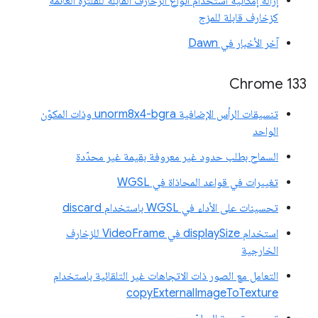
إزالة إمكانية استخدام أنواع الزخارف القابلة للفلترة العائمة
كزخارف قابلة للمزج
آخر الأخبار في Dawn
Chrome 133
تنسيقات الرأس الإضافية unorm8x4-bgra وذات المكوّن
الواحد
السماح بطلب حدود غير معروفة بقيمة غير محدّدة
تغييرات في قواعد المحاذاة في WGSL
تحسينات على الأداء في WGSL باستخدام discard
استخدام displaySize في VideoFrame للزخارف
الخارجية
التعامل مع الصور ذات الاتجاهات غير التلقائية باستخدام
copyExternalImageToTexture