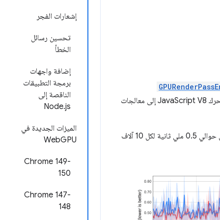
إشعارات الفجر
تحسين رسائل
الخطأ
إضافة واجهات
برمجة التطبيقات
GPURenderPassE
الناقصة إلى
من خلال تقليل النفقات العامة لإجراء مكالمات من الرمز البرمجي الذي تم إنشاؤه في محرك JavaScript V8 إلى معالجات
Node.js
الميزات الجديدة في
يوضّح مقياس الأداء الصغير التالي أنّ وقت وحدة المعالجة المركزية (CPU) للمكالمات من JavaScript ينخفض من حوالي 0.5 ملي ثانية لكل 10 آلاف
WebGPU
‫Chrome 149-
150
Chrome 147-
148