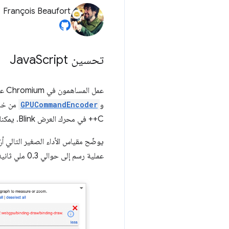
François Beaufort
تحسين Java
Script
عمل المساهمون في Chromium على تسريع أداء WebGPU لطُرق
و
GPUCommandEncoder
C++ في محرك العرض Blink. يمكنك الاطّلاع على
عملية رسم إلى حوالي 0.3 ملي ثانية لكل 10 آلاف عملية رسم، ما يمثّل تحسّنًا بنسبة% 40.