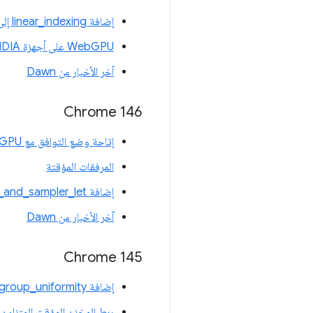
إضافة linear_indexing إلى WGSL
WebGPU على أجهزة Linux NVIDIA
آخر الأخبار من Dawn
‫Chrome 146
إتاحة وضع التوافق مع WebGPU على OpenGL ES 3.1
المرفقات المؤقتة
إضافة WGSL texture_and_sampler_let
آخر الأخبار من Dawn
Chrome 145
إضافة WGSL subgroup_uniformity
ربط المخزن المؤقت المتزامن 