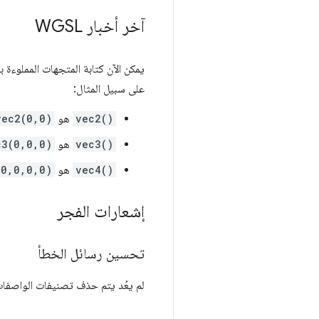
آخر أخبار WGSL
يمكن الآن كتابة المتجهات المملوءة ب
على سبيل المثال:
vec2()
هو
vec2(0,0)
vec3()
هو
c3(0,0,0)
vec4()
هو
(0,0,0,0)
إشعارات الفجر
تحسين رسائل الخطأ
لم يعُد يتم حذف تصنيفات الواصفات ل