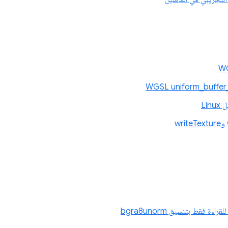
ة فقط بتنسيق bgra8unorm