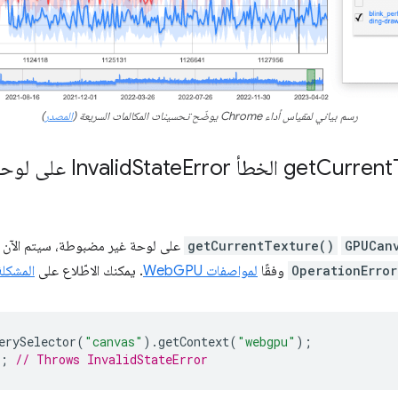
رسم بياني لمقياس أداء Chrome يوضّح تحسينات المكالمات السريعة (
المصدر
)
Current
get
Error على لوحة الرسم غير المضبوطة
State
GPUCan
getCurrentTexture()
على لوحة غير مضبوطة، سيتم الآن 
OperationError
وفقًا
لمواصفات WebGPU
. يمكنك الاطّلاع على
المشكلة mium:1424461
erySelector
(
"canvas"
).
getContext
(
"webgpu"
);
;
// Throws InvalidStateError