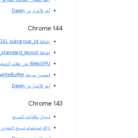
آخر الأخبار من Dawn
‫Chrome 144
إضافة WGSL subgroup_id
إضافة WGSL uniform_buffer_standard_layout
WebGPU على نظام التشغيل Linux
تحسين سرعة writeBuffer وwriteTexture
آخر الأخبار من Dawn
Chrome 143
تبديل مكوّنات النسيج
إزالة استخدام نسيج التخزين للقراء