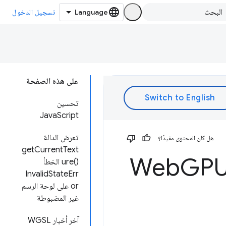
تسجيل الدخول
على هذه الصفحة
تحسين
JavaScript
تعرض الدالة
هل كان المحتوى مفيدًا؟
getCurrentText
GPU
ure()‎ الخطأ
InvalidStateErr
or على لوحة الرسم
غير المضبوطة
آخر أخبار WGSL