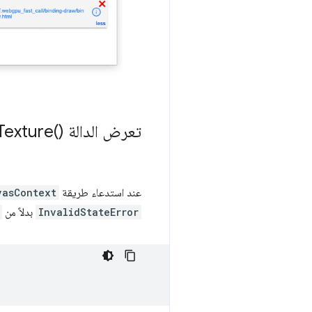
تعرض الدالة
)‎ الخطأ Invalid
Texture(
عند استدعاء طريقة
vasContext
InvalidStateError
بدلاً من