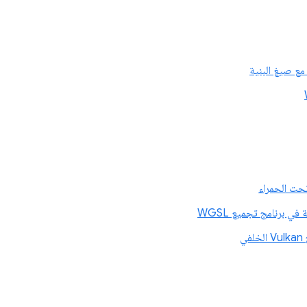
مع صيغ البنية
تحت الحمراء
ي برنامج تجميع WGSL