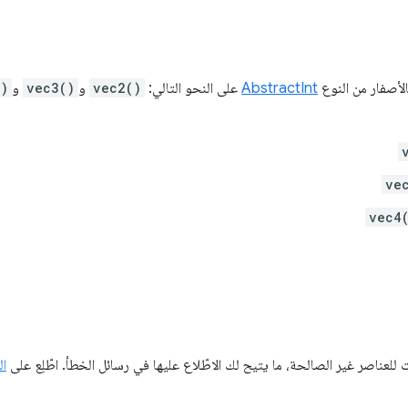
الأصفار من النوع
AbstractInt
على النحو التالي:
vec2()
و
vec3()
و
()
ve
vec4
لعناصر غير الصالحة، ما يتيح لك الاطّلاع عليها في رسائل الخطأ. اطّلِع على
الم