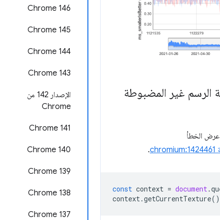
‫Chrome 146
Chrome 145
‫Chrome 144
Chrome 143
الإصدار 142 من
Chrome
‫Chrome 141
عرض الخطأ
Chrome 140
chro
.
‫Chrome 139
const
context
=
document
.
qu
‫Chrome 138
context
.
getCurrentTexture
()
‫Chrome 137