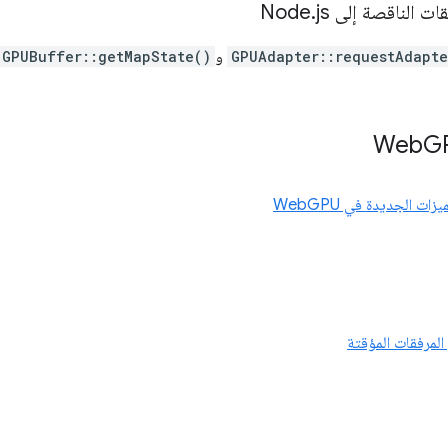
الناقصة إلى Node
js
.
GPUAdapter::requestAdapte
و
GPUBuffer::getMapState()
G
ميزات الجديدة في WebGPU
المرفقات المؤقتة