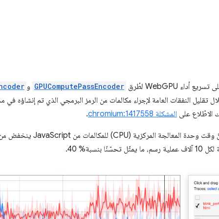
GPUComputePassEncoder
و
ncoder
المشكلة chromium:1417558
.