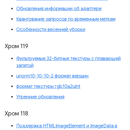
Обновления информации об адаптере
Квантование запросов по временным меткам
Особенности весенней уборки
Хром 119
Фильтруемые 32-битные текстуры с плавающей
запятой
unorm10-10-10-2 формат вершин
формат текстуры rgb10a2uint
Утренние обновления
Хром 118
Поддержка HTMLImageElement и ImageData в