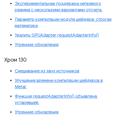
Экспериментальная поддержка непрямого
режима с несколькими вариантами отсчета.
Параметр компиляции модуля шейдера: строгая
математика
Удалить GPUAdapter requestAdapterInfo()
Утренние обновления
Хром 130
Смешивание из двух источников
Улучшения времени компиляции шейдеров в
Metal.
Функция requestAdapterInfo() объявлена ​​
устаревшей.
Утренние обновления