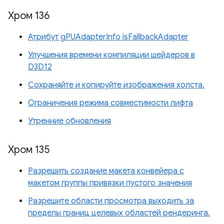
Хром 136
Атрибут gPUAdapterInfo isFallbackAdapter
Улучшения времени компиляции шейдеров в
D3D12
Сохраняйте и копируйте изображения холста.
Ограничения режима совместимости лифта
Утренние обновления
Хром 135
Разрешить создание макета конвейера с
макетом группы привязки пустого значения
Разрешите области просмотра выходить за
пределы границ целевых областей рендеринга.