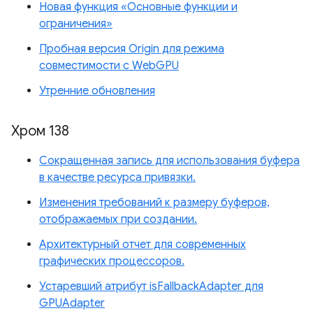
Новая функция «Основные функции и
ограничения»
Пробная версия Origin для режима
совместимости с WebGPU
Утренние обновления
Хром 138
Сокращенная запись для использования буфера
в качестве ресурса привязки.
Изменения требований к размеру буферов,
отображаемых при создании.
Архитектурный отчет для современных
графических процессоров.
Устаревший атрибут isFallbackAdapter для
GPUAdapter