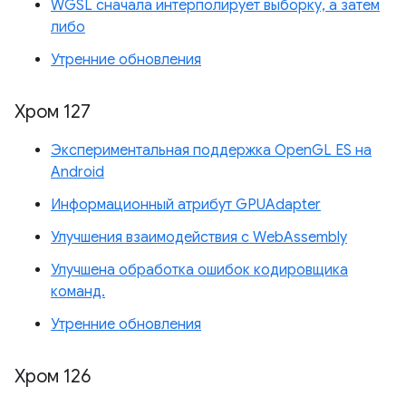
WGSL сначала интерполирует выборку, а затем
либо
Утренние обновления
Хром 127
Экспериментальная поддержка OpenGL ES на
Android
Информационный атрибут GPUAdapter
Улучшения взаимодействия с WebAssembly
Улучшена обработка ошибок кодировщика
команд.
Утренние обновления
Хром 126