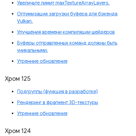
Увеличьте лимит maxTextureArrayLayers.
Оптимизация загрузки буфера для бэкенда
Vulkan.
Улучшения времени компиляции шейдеров
Буферы отправленных команд должны быть
уникальными.
Утренние обновления
Хром 125
Подгруппы (функция в разработке)
Рендеринг в фрагмент 3D-текстуры
Утренние обновления
Хром 124