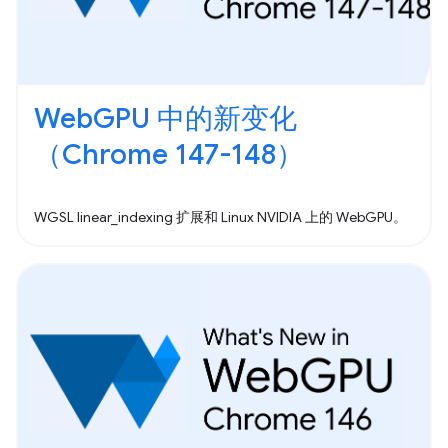
WebGPU 中的新变化
（Chrome 147-148）
WGSL linear_indexing 扩展和 Linux NVIDIA 上的 WebGPU。