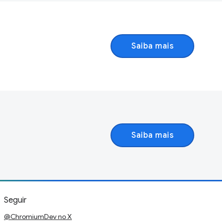
Saiba mais
Saiba mais
Seguir
@ChromiumDev no X