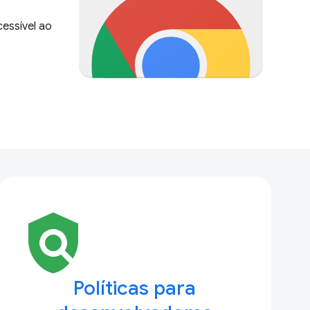
essível ao
policy
Políticas para