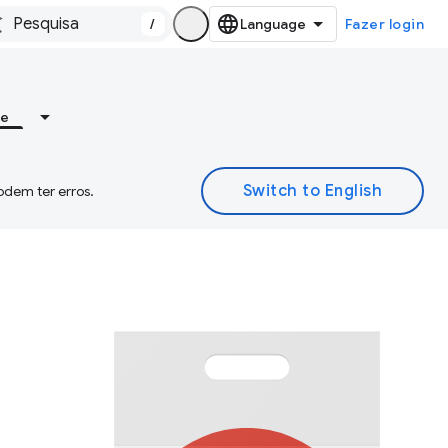
/
Fazer login
re
odem ter erros.