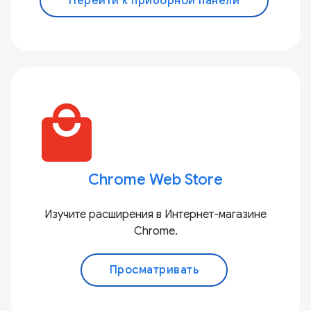
Перейти к приборной панели
local_mall
Chrome Web Store
Изучите расширения в Интернет-магазине
Chrome.
Просматривать