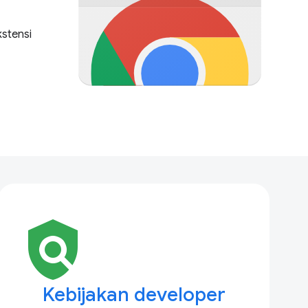
kstensi
policy
Kebijakan developer