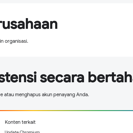
erusahaan
n organisasi.
tensi secara berta
ore atau menghapus akun penayang Anda.
Konten terkait
Update Chromium