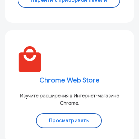
Перейти к приборной панели
local_mall
Chrome Web Store
Изучите расширения в Интернет-магазине
Chrome.
Просматривать