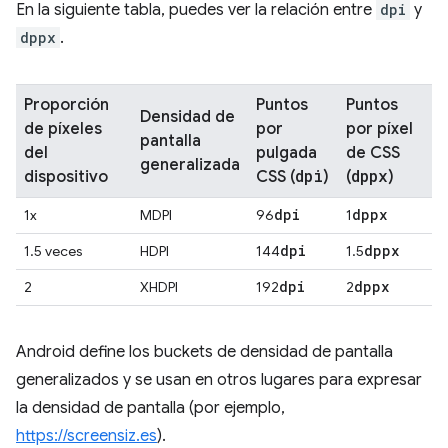
En la siguiente tabla, puedes ver la relación entre
dpi
y
dppx
.
Proporción
Puntos
Puntos
Densidad de
de píxeles
por
por píxel
pantalla
del
pulgada
de CSS
generalizada
dpi
dppx
dispositivo
CSS (
)
(
)
dpi
dppx
1x
MDPI
96
1
dpi
dppx
1.5 veces
HDPI
144
1.5
dpi
dppx
2
XHDPI
192
2
Android define los buckets de densidad de pantalla
generalizados y se usan en otros lugares para expresar
la densidad de pantalla (por ejemplo,
https://screensiz.es
).