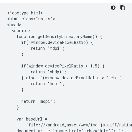
<!doctype html>

<html class="no-js">

<head>

  <script>

    function getDensityDirectoryName() {

      if(!window.devicePixelRatio) {

          return 'mdpi';

      }

      if(window.devicePixelRatio > 1.5) {

          return 'xhdpi';

      } else if(window.devicePixelRatio > 1.0) {

          return 'hdpi';

      }

      return 'mdpi';

    }

    var baseUrl =

        'file:///android_asset/www/img-js-diff/ratio
    document.write('<base href="'+baseUrl+'">');
