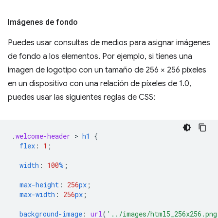
Imágenes de fondo
Puedes usar consultas de medios para asignar imágenes
de fondo a los elementos. Por ejemplo, si tienes una
imagen de logotipo con un tamaño de 256 × 256 píxeles
en un dispositivo con una relación de píxeles de 1.0,
puedes usar las siguientes reglas de CSS:
.
welcome-header
 > 
h1
{
flex
:
1
;
width
:
100
%
;
max-height
:
256
px
;
max-width
:
256
px
;
background-image
:
url
(
'../images/html5_256x256.png