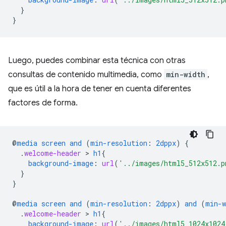
}
}
Luego, puedes combinar esta técnica con otras
consultas de contenido multimedia, como
min-width
,
que es útil a la hora de tener en cuenta diferentes
factores de forma.
@
media
screen
and
(
min-resolution
:
2dppx
)
{
.
welcome-header
 > 
h1
{
background-image
:
url
(
'../images/html5_512x512.p
}
}
@
media
screen
and
(
min-resolution
:
2dppx
)
and
(
min-w
.
welcome-header
 > 
h1
{
background-image
:
url
(
'../images/html5_1024x1024