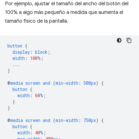
Por ejemplo, ajustar el tamaño del ancho del botón del
100% a algo más pequeño a medida que aumenta el
tamaño físico de la pantalla.
button
{
display
:
block
;
width
:
100
%
;
...
}
@
media
screen
and
(
min-width
:
500px
)
{
button
{
width
:
60
%
;
}
}
@
media
screen
and
(
min-width
:
750px
)
{
button
{
width
:
40
%
;
max-width
:
400
px
;