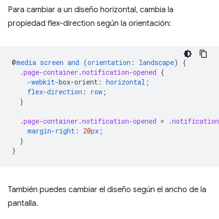
Para cambiar a un diseño horizontal, cambia la
propiedad flex-direction según la orientación:
@
media
screen
and
(
orientation
:
landscape
)
{
.
page-container
.
notification-opened
{
-webkit-
box-orient
:
horizontal
;
flex-direction
:
row
;
}
.
page-container
.
notification-opened
 > 
.
notification
margin-right
:
20
px
;
}
}
También puedes cambiar el diseño según el ancho de la
pantalla.