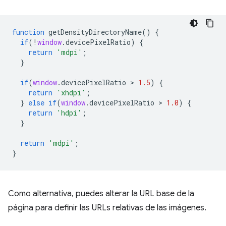
function
getDensityDirectoryName
()
{
if
(
!
window
.
devicePixelRatio
)
{
return
'mdpi'
;
}
if
(
window
.
devicePixelRatio
 > 
1.5
)
{
return
'xhdpi'
;
}
else
if
(
window
.
devicePixelRatio
 > 
1.0
)
{
return
'hdpi'
;
}
return
'mdpi'
;
}
Como alternativa, puedes alterar la URL base de la
página para definir las URLs relativas de las imágenes.