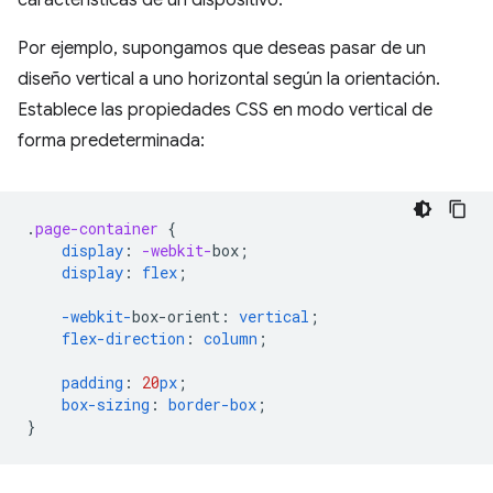
características de un dispositivo.
Por ejemplo, supongamos que deseas pasar de un
diseño vertical a uno horizontal según la orientación.
Establece las propiedades CSS en modo vertical de
forma predeterminada:
.
page-container
{
display
:
-webkit-
box
;
display
:
flex
;
-webkit-
box-orient
:
vertical
;
flex-direction
:
column
;
padding
:
20
px
;
box-sizing
:
border-box
;
}