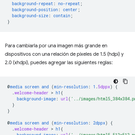
background-repeat
:
no-repeat
;
background-position
:
center
;
background-size
:
contain
;
}
Para cambiarla por una imagen más grande en
dispositivos con una relación de píxeles de 1.5 (hdpi) y
2.0 (xhdpi), puedes agregar las siguientes reglas:
@
media
screen
and
(
min-resolution
:
1
.
5dppx
)
{
.
welcome-header
 > 
h1
{
background-image
:
url
(
'../images/html5_384x384.p
}
}
@
media
screen
and
(
min-resolution
:
2dppx
)
{
.
welcome-header
 > 
h1
{
background-image
:
url
(
'../images/html5_512x512.p