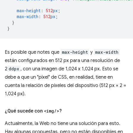
max-height
:
512
px
;
max-width
:
512
px
;
}
}
Es posible que notes que
max-height
y
max-width
están configurados en 512 px para una resolución de
2
ddpx
, con una imagen de 1,024 x 1,024 px. Esto se
debe a que un "píxel" de CSS, en realidad, tiene en
cuenta la relación de píxeles del dispositivo (512 px × 2 =
1,024 px).
¿Qué sucede con
<img
/
>
?
Actualmente, la Web no tiene una solución para esto.
Hay algunas propuestas, pero no están disponibles en