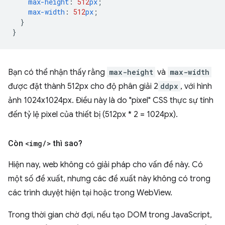
max-height
:
512
px
;
max-width
:
512
px
;
}
}
Bạn có thể nhận thấy rằng
max-height
và
max-width
được đặt thành 512px cho độ phân giải 2
ddpx
, với hình
ảnh 1024x1024px. Điều này là do "pixel" CSS thực sự tính
đến tỷ lệ pixel của thiết bị (512px * 2 = 1024px).
Còn
<img
/
>
thì sao?
Hiện nay, web không có giải pháp cho vấn đề này. Có
một số đề xuất, nhưng các đề xuất này không có trong
các trình duyệt hiện tại hoặc trong WebView.
Trong thời gian chờ đợi, nếu tạo DOM trong JavaScript,