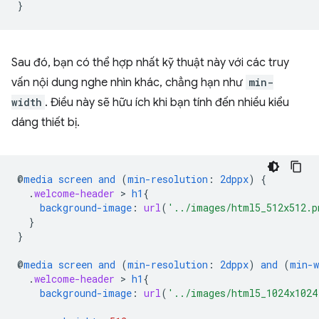
}
Sau đó, bạn có thể hợp nhất kỹ thuật này với các truy
vấn nội dung nghe nhìn khác, chẳng hạn như
min-
width
. Điều này sẽ hữu ích khi bạn tính đến nhiều kiểu
dáng thiết bị.
@
media
screen
and
(
min-resolution
:
2dppx
)
{
.
welcome-header
 > 
h1
{
background-image
:
url
(
'../images/html5_512x512.p
}
}
@
media
screen
and
(
min-resolution
:
2dppx
)
and
(
min-w
.
welcome-header
 > 
h1
{
background-image
:
url
(
'../images/html5_1024x1024