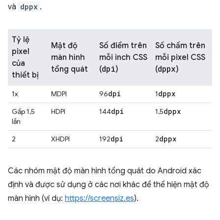
và
dppx
.
Tỷ lệ
Mật độ
Số điểm trên
Số chấm trên
pixel
màn hình
mỗi inch CSS
mỗi pixel CSS
của
dpi
dppx
tổng quát
(
)
(
)
thiết bị
dpi
dppx
1x
MDPI
96
1
dpi
dppx
Gấp 1,5
HDPI
144
1,5
lần
dpi
dppx
2
XHDPI
192
2
Các nhóm mật độ màn hình tổng quát do Android xác
định và được sử dụng ở các nơi khác để thể hiện mật độ
màn hình (ví dụ:
https://screensiz.es
).