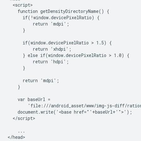
  <script>

    function getDensityDirectoryName() {

      if(!window.devicePixelRatio) {

          return 'mdpi';

      }

      if(window.devicePixelRatio > 1.5) {

          return 'xhdpi';

      } else if(window.devicePixelRatio > 1.0) {

          return 'hdpi';

      }

      return 'mdpi';

    }

    var baseUrl =

        'file:///android_asset/www/img-js-diff/ratio
    document.write('<base href="'+baseUrl+'">');

  </script>

    ...

</head>
