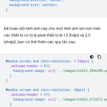
background-size
:
contain
;
}
Để hoán đổi hình ảnh này cho một hình ảnh lớn hơn trên
các thiết bị có tỷ lệ pixel thiết bị là 1,5 (hdpi) và 2,0
(xhdpi), bạn có thể thêm các quy tắc sau:
@
media
screen
and
(
min-resolution
:
1
.
5dppx
)
{
.
welcome-header
 > 
h1
{
background-image
:
url
(
'../images/html5_384x384.p
}
}
@
media
screen
and
(
min-resolution
:
2dppx
)
{
.
welcome-header
 > 
h1
{
background-image
:
url
(
'../images/html5_512x512.p
}