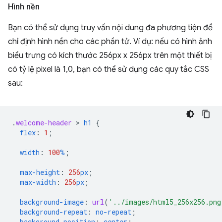
Hình nền
Bạn có thể sử dụng truy vấn nội dung đa phương tiện để
chỉ định hình nền cho các phần tử. Ví dụ: nếu có hình ảnh
biểu trưng có kích thước 256px x 256px trên một thiết bị
có tỷ lệ pixel là 1,0, bạn có thể sử dụng các quy tắc CSS
sau:
.
welcome-header
 > 
h1
{
flex
:
1
;
width
:
100
%
;
max-height
:
256
px
;
max-width
:
256
px
;
background-image
:
url
(
'../images/html5_256x256.png
background-repeat
:
no-repeat
;
background-position
:
center
;