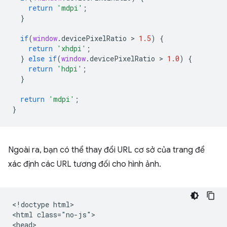
return
'mdpi'
;
}
if
(
window
.
devicePixelRatio
 > 
1.5
)
{
return
'xhdpi'
;
}
else
if
(
window
.
devicePixelRatio
 > 
1.0
)
{
return
'hdpi'
;
}
return
'mdpi'
;
}
Ngoài ra, bạn có thể thay đổi URL cơ sở của trang để
xác định các URL tương đối cho hình ảnh.
<!doctype html>

<html class="no-js">

<head>
