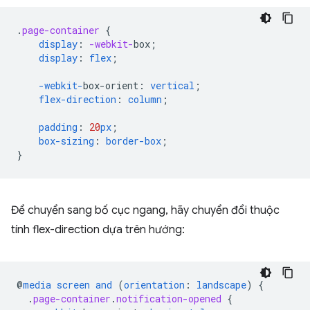
.
page-container
{
display
:
-webkit-
box
;
display
:
flex
;
-webkit-
box-orient
:
vertical
;
flex-direction
:
column
;
padding
:
20
px
;
box-sizing
:
border-box
;
}
Để chuyển sang bố cục ngang, hãy chuyển đổi thuộc
tính flex-direction dựa trên hướng:
@
media
screen
and
(
orientation
:
landscape
)
{
.
page-container
.
notification-opened
{