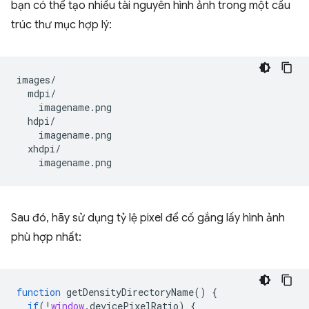
bạn có thể tạo nhiều tài nguyên hình ảnh trong một cấu
trúc thư mục hợp lý:
images/

  mdpi/

    imagename.png

  hdpi/

    imagename.png

  xhdpi/

Sau đó, hãy sử dụng tỷ lệ pixel để cố gắng lấy hình ảnh
phù hợp nhất:
function
getDensityDirectoryName
()
{
if
(
!
window
.
devicePixelRatio
)
{