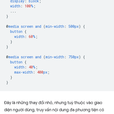
display
:
block
;
width
:
100
%
;
...
}
@
media
screen
and
(
min-width
:
500px
)
{
button
{
width
:
60
%
;
}
}
@
media
screen
and
(
min-width
:
750px
)
{
button
{
width
:
40
%
;
max-width
:
400
px
;
}
}
Đây là những thay đổi nhỏ, nhưng tuỳ thuộc vào giao
diện người dùng, truy vấn nội dung đa phương tiện có