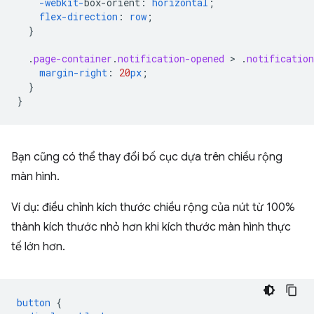
-webkit-
box-orient
:
horizontal
;
flex-direction
:
row
;
}
.
page-container
.
notification-opened
 > 
.
notification
margin-right
:
20
px
;
}
}
Bạn cũng có thể thay đổi bố cục dựa trên chiều rộng
màn hình.
Ví dụ: điều chỉnh kích thước chiều rộng của nút từ 100%
thành kích thước nhỏ hơn khi kích thước màn hình thực
tế lớn hơn.
button
{