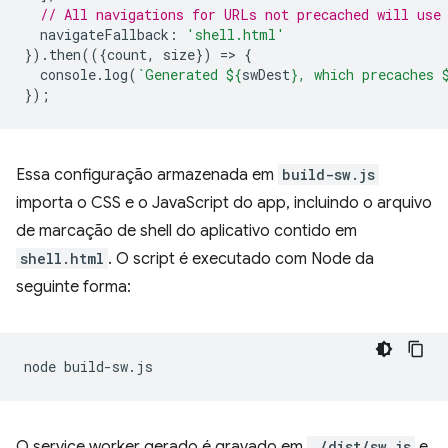
// All navigations for URLs not precached will use
navigateFallback
:
'shell.html'
}).
then
(({
count
,
size
})
=
>
{
console
.
log
(
`Generated 
${
swDest
}
, which precaches 
});
Essa configuração armazenada em
build-sw.js
importa o CSS e o JavaScript do app, incluindo o arquivo
de marcação de shell do aplicativo contido em
shell.html
. O script é executado com Node da
seguinte forma:
node
O service worker gerado é gravado em
./dist/sw.js
e