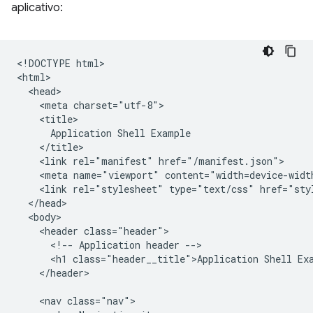
aplicativo:
​​<!DOCTYPE html>

<html>

  <head>

    <meta charset="utf-8">

    <title>

      Application Shell Example

    </title>

    <link rel="manifest" href="/manifest.json">

    <meta name="viewport" content="width=device-width
    <link rel="stylesheet" type="text/css" href="styl
  </head>

  <body>

    <header class="header">

      <!-- Application header -->

      <h1 class="header__title">Application Shell Exa
    </header>

    <nav class="nav">
