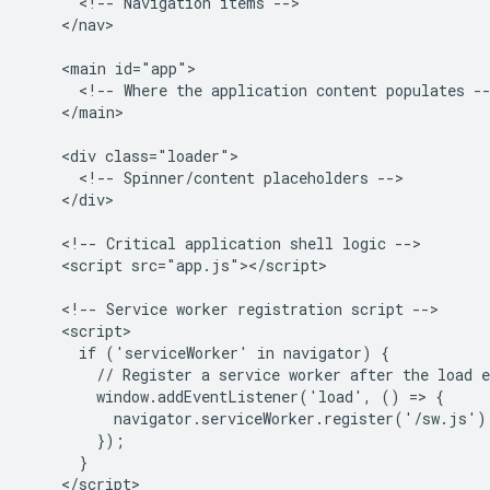
      <!-- Navigation items -->

    </nav>

    <main id="app">

      <!-- Where the application content populates --
    </main>

    <div class="loader">

      <!-- Spinner/content placeholders -->

    </div>

    <!-- Critical application shell logic -->

    <script src="app.js"></script>

    <!-- Service worker registration script -->

    <script>

      if ('serviceWorker' in navigator) {

        // Register a service worker after the load e
        window.addEventListener('load', () => {

          navigator.serviceWorker.register('/sw.js');
        });

      }

    </script>
