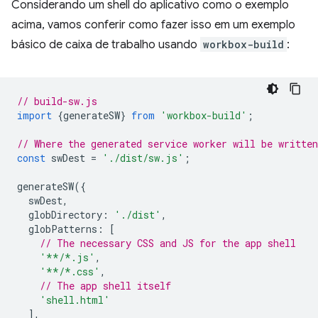
Considerando um shell do aplicativo como o exemplo
acima, vamos conferir como fazer isso em um exemplo
básico de caixa de trabalho usando
workbox-build
:
// build-sw.js
import
{
generateSW
}
from
'workbox-build'
;
// Where the generated service worker will be writte
const
swDest
=
'./dist/sw.js'
;
generateSW
({
swDest
,
globDirectory
:
'./dist'
,
globPatterns
:
[
// The necessary CSS and JS for the app shell
'**/*.js'
,
'**/*.css'
,
// The app shell itself
'shell.html'
],