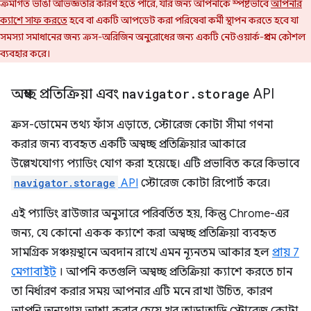
ক্রমাগত ভাঙা অভিজ্ঞতার কারণ হতে পারে, যার জন্য আপনাকে স্পষ্টভাবে
আপনার
ক্যাশে সাফ করতে
হবে বা একটি আপডেট করা পরিষেবা কর্মী স্থাপন করতে হবে যা
সমস্যা সমাধানের জন্য ক্রস-অরিজিন অনুরোধের জন্য একটি নেটওয়ার্ক-প্রথম কৌশল
ব্যবহার করে।
অস্বচ্ছ প্রতিক্রিয়া এবং
navigator
.
storage
API
ক্রস-ডোমেন তথ্য ফাঁস এড়াতে, স্টোরেজ কোটা সীমা গণনা
করার জন্য ব্যবহৃত একটি অস্বচ্ছ প্রতিক্রিয়ার আকারে
উল্লেখযোগ্য প্যাডিং যোগ করা হয়েছে। এটি প্রভাবিত করে কিভাবে
navigator.storage
API
স্টোরেজ কোটা রিপোর্ট করে।
এই প্যাডিং ব্রাউজার অনুসারে পরিবর্তিত হয়, কিন্তু Chrome-এর
জন্য, যে কোনো একক ক্যাশে করা অস্বচ্ছ প্রতিক্রিয়া ব্যবহৃত
সামগ্রিক সঞ্চয়স্থানে অবদান রাখে এমন ন্যূনতম আকার হল
প্রায় 7
মেগাবাইট
। আপনি কতগুলি অস্বচ্ছ প্রতিক্রিয়া ক্যাশে করতে চান
তা নির্ধারণ করার সময় আপনার এটি মনে রাখা উচিত, কারণ