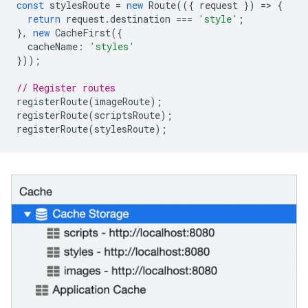
const
stylesRoute
=
new
Route
(({
request
})
=
>
{
return
request
.
destination
===
'style'
;
},
new
CacheFirst
({
cacheName
:
'styles'
}));
// Register routes
registerRoute
(
imageRoute
);
registerRoute
(
scriptsRoute
);
registerRoute
(
stylesRoute
);