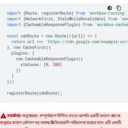
import
{
Route
,
registerRoute
}
from
'workbox-routing'
import
{
NetworkFirst
,
StaleWhileRevalidate
}
from
'wo
import
{
CacheableResponsePlugin
}
from
'workbox-cache
const
cdnRoute
=
new
Route
(({
url
})
=
>
{
return
url
===
'https://cdn.google.com/example-scr
},
new
CacheFirst
({
plugins
:
[
new
CacheableResponsePlugin
({
statuses
:
[
0
,
200
]
})
]
}))
registerRoute
(
cdnRoute
);
সতর্কতা:
অনুস্মারক:
সম্পূর্ণরূপে নিশ্চিত হন
যে আপনি একটি ক্যাশে-প্রথম বা
শুধুমাত্র ক্যাশে কৌশল সহ অস্বচ্ছ প্রতিক্রিয়াগুলি পরিচালনা করতে চান৷ এটি একটি