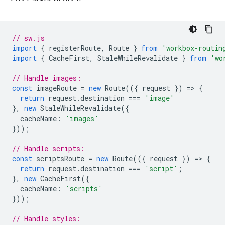
// sw.js
import
{
registerRoute
,
Route
}
from
'workbox-routin
import
{
CacheFirst
,
StaleWhileRevalidate
}
from
'wo
// Handle images:
const
imageRoute
=
new
Route
(({
request
})
=
>
{
return
request
.
destination
===
'image'
},
new
StaleWhileRevalidate
({
cacheName
:
'images'
}));
// Handle scripts:
const
scriptsRoute
=
new
Route
(({
request
})
=
>
{
return
request
.
destination
===
'script'
;
},
new
CacheFirst
({
cacheName
:
'scripts'
}));
// Handle styles: