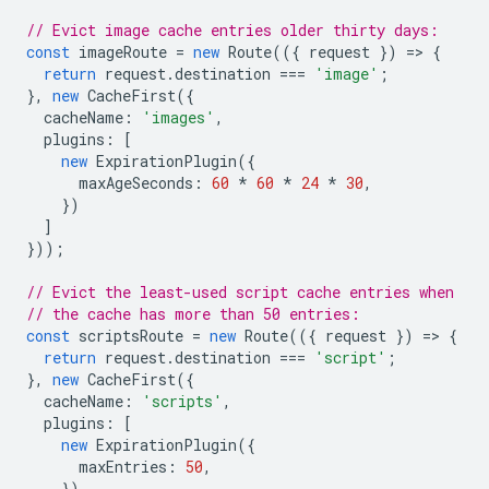
// Evict image cache entries older thirty days:
const
imageRoute
=
new
Route
(({
request
})
=
>
{
return
request
.
destination
===
'image'
;
},
new
CacheFirst
({
cacheName
:
'images'
,
plugins
:
[
new
ExpirationPlugin
({
maxAgeSeconds
:
60
*
60
*
24
*
30
,
})
]
}));
// Evict the least-used script cache entries when
// the cache has more than 50 entries:
const
scriptsRoute
=
new
Route
(({
request
})
=
>
{
return
request
.
destination
===
'script'
;
},
new
CacheFirst
({
cacheName
:
'scripts'
,
plugins
:
[
new
ExpirationPlugin
({
maxEntries
:
50
,
})