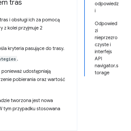
em tras
odpowiedz
i
as i obsługi ich za pomocą
Odpowied
ry z kolei przyjmuje 2
zi
nieprzezro
czyste i
eśla kryteria pasujące do trasy.
interfejs
API
ategies
.
navigator.s
 ponieważ udostępniają
torage
rzenie pobierania oraz wartość
dzie tworzona jest nowa
. W tym przypadku stosowana