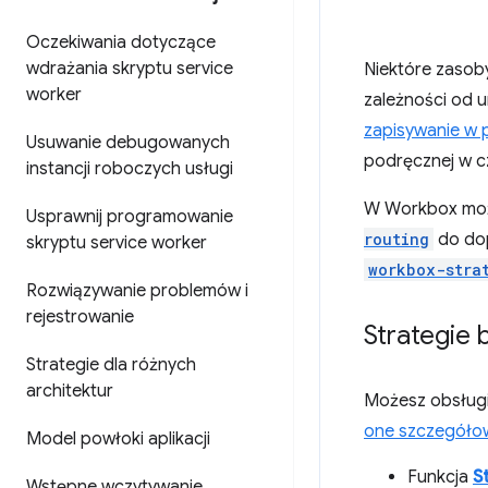
Oczekiwania dotyczące
wdrażania skryptu service
Niektóre zasoby
worker
zależności od u
zapisywanie w 
Usuwanie debugowanych
podręcznej w cz
instancji roboczych usługi
W Workbox moż
Usprawnij programowanie
routing
do dop
skryptu service worker
workbox-stra
Rozwiązywanie problemów i
rejestrowanie
Strategie
Strategie dla różnych
architektur
Możesz obsługi
one szczegółow
Model powłoki aplikacji
Funkcja
S
Wstępne wczytywanie