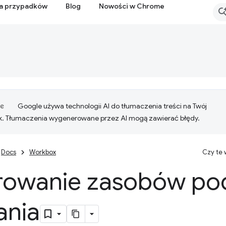
ia przypadków
Blog
Nowości w Chrome
Google używa technologii AI do tłumaczenia treści na Twój
k. Tłumaczenia wygenerowane przez AI mogą zawierać błędy.
Docs
Workbox
Czy te
rowanie zasobów po
ania