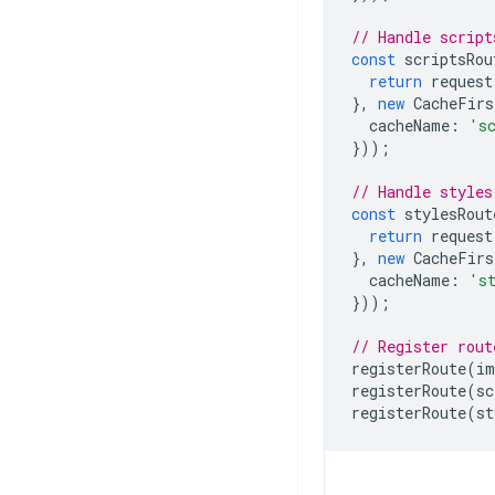
// Handle script
const
scriptsRou
return
request
},
new
CacheFirs
cacheName
:
's
}));
// Handle styles
const
stylesRout
return
request
},
new
CacheFirs
cacheName
:
's
}));
// Register rout
registerRoute
(
im
registerRoute
(
sc
registerRoute
(
st