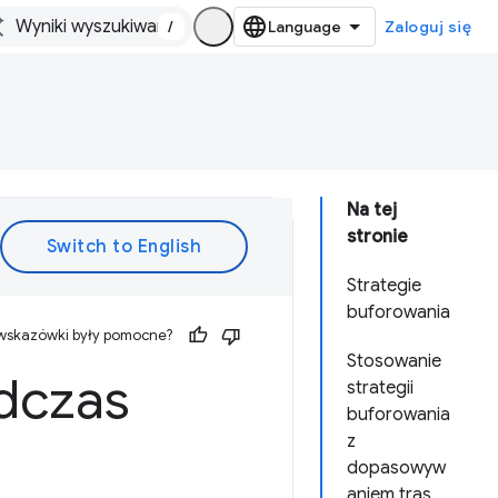
/
Zaloguj się
Na tej
stronie
Strategie
buforowania
 wskazówki były pomocne?
Stosowanie
dczas
strategii
buforowania
z
dopasowyw
aniem tras