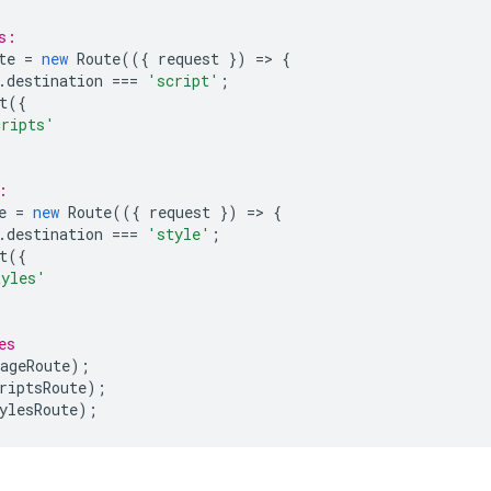
s:
te
=
new
Route
(({
request
})
=
>
{
.
destination
===
'script'
;
t
({
cripts'
:
e
=
new
Route
(({
request
})
=
>
{
.
destination
===
'style'
;
t
({
tyles'
es
ageRoute
);
riptsRoute
);
ylesRoute
);