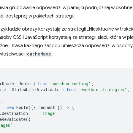
wia grupowanie odpowiedzi w pamięci podręcznej w osobne 
me
dostępnej w pakietach strategii.
ykładzie obrazy korzystają ze strategii „Nieaktualne w trakci
oby CSS i JavaScript korzystają ze strategii sieci, która w pi
znej. Trasa każdego zasobu umieszcza odpowiedzi w osobn
właściwości
cacheName
.
rRoute
,
Route
}
from
'workbox-routing'
;
rst
,
StaleWhileRevalidate
}
from
'workbox-strategies'
;
:
=
new
Route
(({
request
})
=
>
{
.
destination
===
'image'
eRevalidate
({
mages'