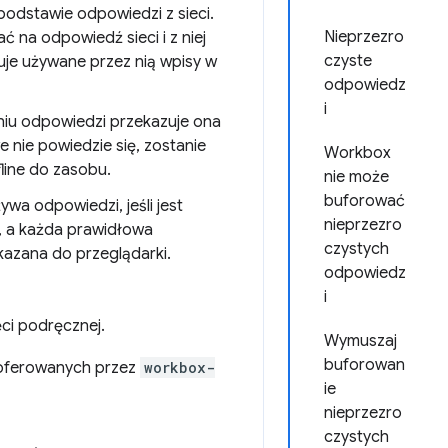
 podstawie odpowiedzi z sieci.
Nieprzezro
ć na odpowiedź sieci i z niej
czyste
zuje używane przez nią wpisy w
odpowiedz
i
niu odpowiedzi przekazuje ona
e nie powiedzie się, zostanie
Workbox
line do zasobu.
nie może
buforować
wa odpowiedzi, jeśli jest
nieprzezro
ć, a każda prawidłowa
czystych
azana do przeglądarki.
odpowiedz
i
ci podręcznej.
Wymuszaj
buforowan
 oferowanych przez
workbox-
ie
nieprzezro
czystych