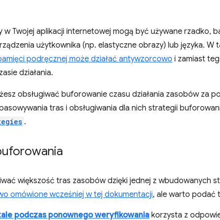
 w Twojej aplikacji internetowej mogą być używane rzadko, ba
rządzenia użytkownika (np. elastyczne obrazy) lub języka. W
pamięci podręcznej może działać antywzorcowo
i zamiast teg
asie działania.
esz obsługiwać buforowanie czasu działania zasobów za 
asowywania tras i obsługiwania dla nich strategii buforowa
tegies
.
 buforowania
wać większość tras zasobów dzięki jednej z wbudowanych st
o omówione wcześniej w tej dokumentacji
, ale warto podać t
tale podczas ponownego weryfikowania
korzysta z odpowie