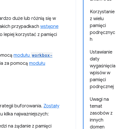
Korzystanie
rdzo duże lub różnią się w
z wielu
pamięci
 takich przypadkach
wstępne
podręcznyc
o lepiej korzystać z pamięci
h
Ustawianie
pomocą
modułu
workbox-
daty
nia za pomocą
modułu
wygaśnięcia
wpisów w
pamięci
podręcznej
Uwagi na
rategii buforowania.
Zostały
temat
zasobów z
u kilka najważniejszych:
innych
dzi na żądanie z pamięci
domen