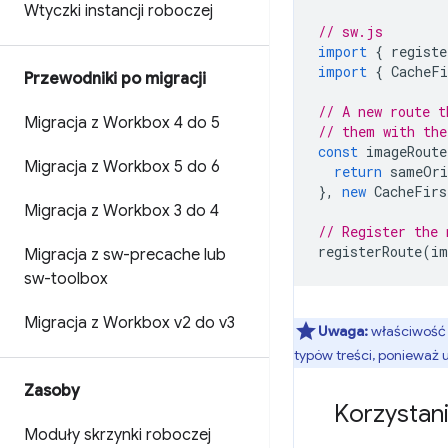
Wtyczki instancji roboczej
// sw.js
import
{
registe
import
{
CacheFi
Przewodniki po migracji
// A new route t
Migracja z Workbox 4 do 5
// them with the
const
imageRoute
Migracja z Workbox 5 do 6
return
sameOri
},
new
CacheFirs
Migracja z Workbox 3 do 4
// Register the 
registerRoute
(
im
Migracja z sw-precache lub
sw-toolbox
Migracja z Workbox v2 do v3
Uwaga:
właściwoś
typów treści, ponieważ
Zasoby
Korzystan
Moduły skrzynki roboczej