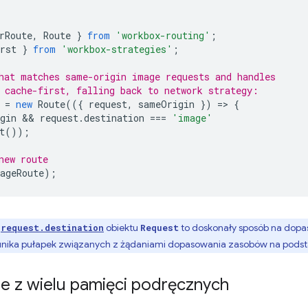
rRoute
,
Route
}
from
'workbox-routing'
;
rst
}
from
'workbox-strategies'
;
hat matches same-origin image requests and handles
 cache-first, falling back to network strategy:
=
new
Route
(({
request
,
sameOrigin
})
=
>
{
gin
 && 
request
.
destination
===
'image'
t
());
new route
ageRoute
);
ć
obiektu
to doskonały sposób na dop
request.destination
Request
 unika pułapek związanych z żądaniami dopasowania zasobów na podsta
ie z wielu pamięci podręcznych