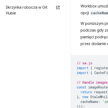
Workbox umożli
Skrzynka robocza w Git
opcji
cacheNa
Hubie
W poniższym prz
podczas gdy zas
pamięci podręc
przez dodanie 
// sw.js
import
{
registe
import
{
CacheFi
// Handle images
const
imageRoute
return
request
},
new
StaleWhil
cacheName
:
'i
}));