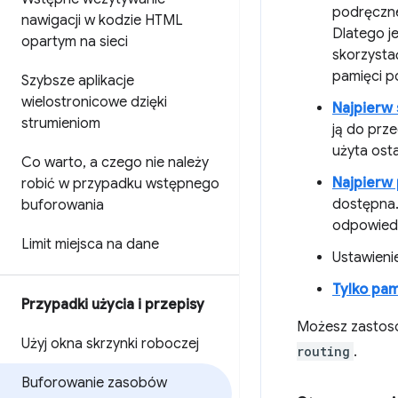
podręcznej
nawigacji w kodzie HTML
Dlatego je
opartym na sieci
skorzysta
pamięci po
Szybsze aplikacje
wielostronicowe dzięki
Najpierw 
strumieniom
ją do prze
użyta ost
Co warto
,
a czego nie należy
Najpierw
robić w przypadku wstępnego
dostępna.
buforowania
odpowiedź
Limit miejsca na dane
Ustawieni
Tylko pa
Przypadki użycia i przepisy
Możesz zastoso
Użyj okna skrzynki roboczej
routing
.
Buforowanie zasobów