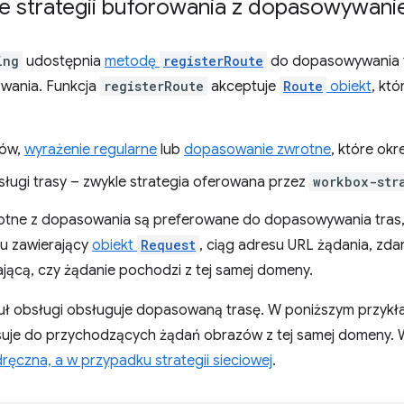
e strategii buforowania z dopasowywani
ing
udostępnia
metodę
registerRoute
do dopasowywania tr
owania. Funkcja
registerRoute
akceptuje
Route
obiekt
, któ
ków,
wyrażenie regularne
lub
dopasowanie zwrotne
, które okr
ługi trasy – zwykle strategia oferowana przez
workbox-str
tne z dopasowania są preferowane do dopasowywania tras,
tu zawierający
obiekt
Request
, ciąg adresu URL żądania, zda
ającą, czy żądanie pochodzi z tej samej domeny.
ł obsługi obsługuje dopasowaną trasę. W poniższym przykła
asuje do przychodzących żądań obrazów z tej samej domeny
ęczna, a w przypadku strategii sieciowej
.