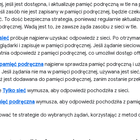
, jeśli jest dostępna, i aktualizuje pamięć podręczną w tle na
śli zasób nie jest zapisany w pamięci podręcznej, będzie czeka
ć. To dość bezpieczna strategia, ponieważ regularnie aktuali
dręcznej. Wadą jest to, że zawsze żąda zasobu z sieci w tle.
sieć
próbuje najpierw uzyskać odpowiedź z sieci. Po otrzyma
glądarki i zapisuje w pamięci podręcznej. Jeśli żądanie sieciow
atnia odpowiedź z pamięci podręcznej, co umożliwi dostęp off
 pamięć podręczna
najpierw sprawdza pamięć podręczną i uży
 Jeśli żądania nie ma w pamięci podręcznej, używana jest sie
 jest dodawana do pamięci podręcznej, zanim zostanie przek
e
Tylko sieć
wymusza, aby odpowiedź pochodziła z sieci.
mięć podręczna
wymusza, aby odpowiedź pochodziła z pamię
wać te strategie do wybranych żądań, korzystając z metod