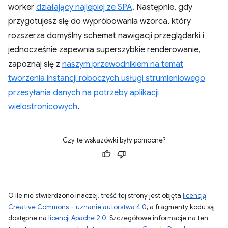
worker
działający najlepiej ze SPA
. Następnie, gdy
przygotujesz się do wypróbowania wzorca, który
rozszerza domyślny schemat nawigacji przeglądarki i
jednocześnie zapewnia superszybkie renderowanie,
zapoznaj się z
naszym przewodnikiem na temat
tworzenia instancji roboczych usługi strumieniowego
przesyłania danych na potrzeby aplikacji
wielostronicowych
.
Czy te wskazówki były pomocne?
O ile nie stwierdzono inaczej, treść tej strony jest objęta
licencją
Creative Commons – uznanie autorstwa 4.0
, a fragmenty kodu są
dostępne na
licencji Apache 2.0
. Szczegółowe informacje na ten