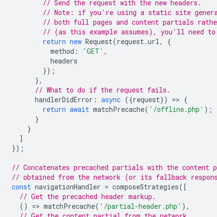
// Send the request with the new headers.
// Note: if you're using a static site gener
// both full pages and content partials rathe
// (as this example assumes), you'll need to
return
new
Request
(
request
.
url
,
{
method
:
'GET'
,
headers
});
},
// What to do if the request fails.
handlerDidError
:
async
({
request
})
=
>
{
return
await
matchPrecache
(
'/offline.php'
);
}
}
]
});
// Concatenates precached partials with the content p
// obtained from the network (or its fallback respon
const
navigationHandler
=
composeStrategies
([
// Get the precached header markup.
()
=
>
matchPrecache
(
'/partial-header.php'
),
// Get the content partial from the network.