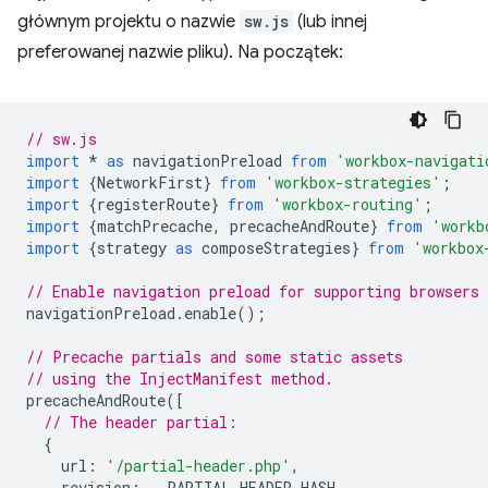
głównym projektu o nazwie
sw.js
(lub innej
preferowanej nazwie pliku). Na początek:
// sw.js
import
*
as
navigationPreload
from
'workbox-navigati
import
{
NetworkFirst
}
from
'workbox-strategies'
;
import
{
registerRoute
}
from
'workbox-routing'
;
import
{
matchPrecache
,
precacheAndRoute
}
from
'workb
import
{
strategy
as
composeStrategies
}
from
'workbox
// Enable navigation preload for supporting browsers
navigationPreload
.
enable
();
// Precache partials and some static assets
// using the InjectManifest method.
precacheAndRoute
([
// The header partial:
{
url
:
'/partial-header.php'
,
revision
:
__PARTIAL_HEADER_HASH__