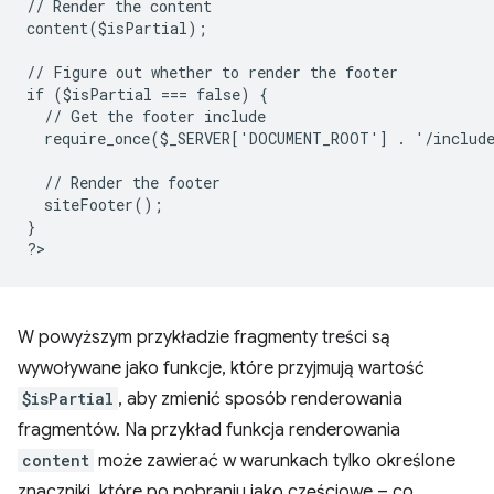
// Render the content
content($isPartial);
// Figure out whether to render the footer
if ($isPartial === false) {
  // Get the footer include
  require_once($_SERVER['DOCUMENT_ROOT'] . '/includ
  // Render the footer
  siteFooter();
}
?
W powyższym przykładzie fragmenty treści są
wywoływane jako funkcje, które przyjmują wartość
$isPartial
, aby zmienić sposób renderowania
fragmentów. Na przykład funkcja renderowania
content
może zawierać w warunkach tylko określone
znaczniki, które po pobraniu jako częściowe – co