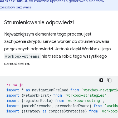
, co znacznie upraszcza generowanie haszów
workbox-build
zasobów bez wersji.
Strumieniowanie odpowiedzi
Najważniejszym elementem tego procesu jest
zachęcenie skryptu service worker do strumieniowania
połączonych odpowiedzi. Jednak dzięki Workbox i jego
workbox-streams
nie trzeba robić tego wszystkiego
samodzielnie:
// sw.js
import
*
as
navigationPreload
from
'workbox-navigati
import
{
NetworkFirst
}
from
'workbox-strategies'
;
import
{
registerRoute
}
from
'workbox-routing'
;
import
{
matchPrecache
,
precacheAndRoute
}
from
'workb
import
{
strategy
as
composeStrategies
}
from
'workbox