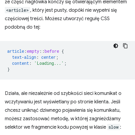
że część nagłówka kończy się otwierającym elementem
<article>
, który jest pusty, dopóki nie wypełni się
częściowej treści. Możesz utworzyć regułę CSS
podobną do tej:
article
:
empty
::
before
{
text-align
:
center
;
content
:
'Loading...'
;
}
Działa, ale niezależnie od szybkości sieci komunikat o
wczytywaniu jest wyświetlany po stronie klienta. Jeśli
chcesz uniknąć dziwnego pojawienia się komunikatu,
możesz zastosować metodę, w której zagnieżdżamy
selektor we fragmencie kodu powyżej w klasie
slow
: