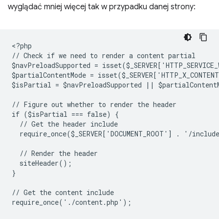
wyglądać mniej więcej tak w przypadku danej strony:
<
?php
// Check if we need to render a content partial
$navPreloadSupported = isset($_SERVER['HTTP_SERVICE
$partialContentMode = isset($_SERVER['HTTP_X_CONTEN
$isPartial = $navPreloadSupported || $partialContent
// Figure out whether to render the header
if ($isPartial === false) {
  // Get the header include
  require_once($_SERVER['DOCUMENT_ROOT'] . '/includ
  // Render the header
  siteHeader();
}
// Get the content include
require_once('./content.php');