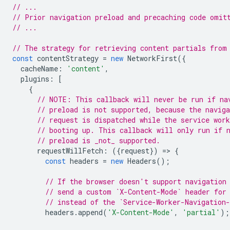
// ...
// Prior navigation preload and precaching code omit
// ...
// The strategy for retrieving content partials from
const
contentStrategy
=
new
NetworkFirst
({
cacheName
:
'content'
,
plugins
:
[
{
// NOTE: This callback will never be run if na
// preload is not supported, because the naviga
// request is dispatched while the service work
// booting up. This callback will only run if 
// preload is _not_ supported.
requestWillFetch
:
({
request
})
=
>
{
const
headers
=
new
Headers
();
// If the browser doesn't support navigation
// send a custom `X-Content-Mode` header for
// instead of the `Service-Worker-Navigation
headers
.
append
(
'X-Content-Mode'
,
'partial'
);