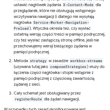
ustawić nagłówek żądania
X-Content-Mode
dla
przeglądarek, które nie obsługują wstępnego
wczytywania nawigacji (i dlatego nie wysyłają
nagłówka
Service-Worker-Navigation-
Preload
). Wtyczka określa też, czy wysłać
ostatnią wersję części treści w pamięci podręcznej,
czy też wysłać zastępczą stronę offline, jeśli nie
przechowujemy wersji bieżącego żądania w
pamięci podręcznej.
Metoda
strategy
w zasadzie
workbox-streams
(używana tutaj jako
composeStrategies
) służy do
łączenia części nagłówka i stopki wstępnie z
pamięci podręcznej z częściową zawartością
żądanej z sieci.
Cały schemat jest obsługiwany przez
registerRoute
dla żądań nawigacji.
W przypadku tych zasad skonfigurowane jest