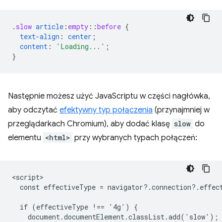
.
slow
article
:
empty
::
before
{
text-align
:
center
;
content
:
'Loading...'
;
}
Następnie możesz użyć JavaScriptu w części nagłówka,
aby odczytać
efektywny typ połączenia
(przynajmniej w
przeglądarkach Chromium), aby dodać klasę
slow
do
elementu
<html>
przy wybranych typach połączeń:
<script>

  const effectiveType = navigator?.connection?.effect
  if (effectiveType !== '4g') {

    document.documentElement.classList.add('slow');
