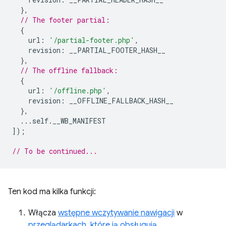
},
// The footer partial:
{
url
:
'/partial-footer.php'
,
revision
:
__PARTIAL_FOOTER_HASH__
},
// The offline fallback:
{
url
:
'/offline.php'
,
revision
:
__OFFLINE_FALLBACK_HASH__
},
...
self
.
__WB_MANIFEST
]);
// To be continued...
Ten kod ma kilka funkcji:
Włącza
wstępne wczytywanie nawigacji
w
przeglądarkach, które ją obsługują
.