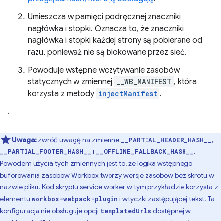
Umieszcza w pamięci podręcznej znaczniki
nagłówka i stopki. Oznacza to, że znaczniki
nagłówka i stopki każdej strony są pobierane od
razu, ponieważ nie są blokowane przez sieć.
Powoduje wstępne wczytywanie zasobów
statycznych w zmiennej
__WB_MANIFEST
, która
korzysta z metody
injectManifest
.
.
Uwaga:
zwróć uwagę na zmienne
,
__PARTIAL_HEADER_HASH__
i
.
__PARTIAL_FOOTER_HASH__
__OFFLINE_FALLBACK_HASH__
Powodem użycia tych zmiennych jest to, że logika wstępnego
buforowania zasobów Workbox tworzy wersje zasobów bez skrótu w
nazwie pliku. Kod skryptu service worker w tym przykładzie korzysta z
elementu
i
wtyczki zastępującej tekst
. Ta
workbox-webpack-plugin
konfiguracja nie obsługuje
opcji
dostępnej w
templatedUrls