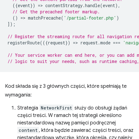
({
event
})
=
>
contentStrategy
.
handle
(
event
),
// Get the precached footer markup.
()
=
>
matchPrecache
(
'/partial-footer.php'
)
]);
// Register the streaming route for all navigation r
registerRoute
(({
request
})
=
>
request
.
mode
===
'navig
// Your service worker can end here, or you can add 
// logic to suit your needs, such as runtime caching
Kod składa się z 3 głównych części, które spełniają te
wymagania:
Strategia
NetworkFirst
służy do obsługi żądań
części treści. W ramach tej strategii określono
niestandardową nazwę pamięci podręcznej
content
, która będzie zawierać części treści, oraz
niestandardową wtyczkę, która określa, czy należy