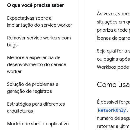
O que você precisa saber
Às vezes, você
Expectativas sobre a
situações em q
implantação do service worker
prioriza a rede
Remover service workers com
ícones de carr
bugs
Seja qual for a
Melhore a experiência de
ou página após
desenvolvimento do service
Workbox pode 
worker
Como usa
Solução de problemas e
geração de registros
É possível forç
Estratégias para diferentes
NetworkOnly
.
arquiteturas
número de segun
Modelo de shell do aplicativo
retornar a últ