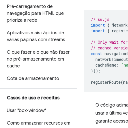
Pré-carregamento de
navegação para HTML que
// sw.js
prioriza a rede
import
{
Network
import
{
registe
Aplicativos mais rápidos de
várias páginas com streams
// Only wait for
// cached versio
O que fazer e o que não fazer
const
navigation
no pré-armazenamento em
networkTimeout
cacheName
:
'n
cache
}));
Cota de armazenamento
registerRoute
(
na
Casos de uso e receitas
O código acima 
Usar "box-window"
usar a última 
garante acesso 
Como armazenar recursos em