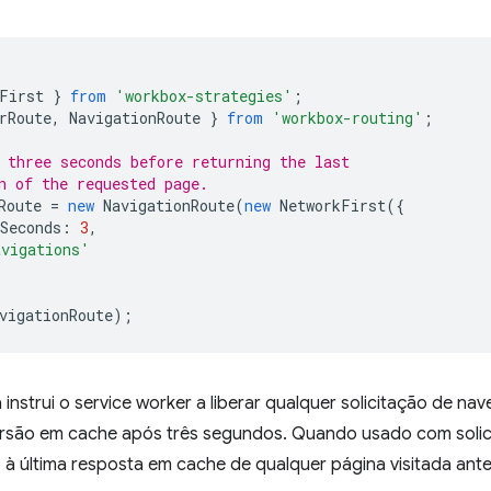
First
}
from
'workbox-strategies'
;
rRoute
,
NavigationRoute
}
from
'workbox-routing'
;
 three seconds before returning the last
n of the requested page.
Route
=
new
NavigationRoute
(
new
NetworkFirst
({
Seconds
:
3
,
avigations'
vigationRoute
);
instrui o service worker a liberar qualquer solicitação de na
versão em cache após três segundos. Quando usado com soli
à última resposta em cache de qualquer página visitada ant