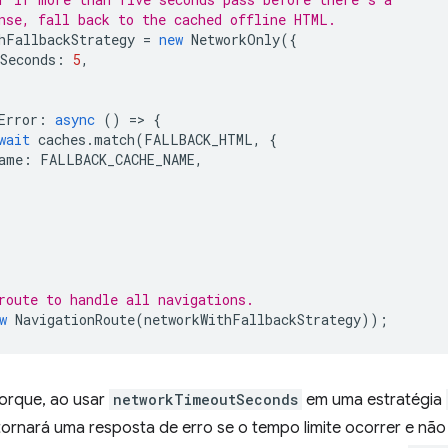
nse, fall back to the cached offline HTML.
hFallbackStrategy
=
new
NetworkOnly
({
Seconds
:
5
,
Error
:
async
()
=
>
{
wait
caches
.
match
(
FALLBACK_HTML
,
{
ame
:
FALLBACK_CACHE_NAME
,
route to handle all navigations.
w
NavigationRoute
(
networkWithFallbackStrategy
));
porque, ao usar
networkTimeoutSeconds
em uma estratégia
tornará uma resposta de erro se o tempo limite ocorrer e n