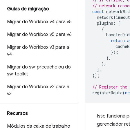
// network respo
Guias de migração
const
networkWit
networkTimeout
Migrar do Workbox v4 para v5
plugins
:
[
{
Migrar do Workbox v5 para v6
handlerDid
return
a
cacheN
Migrar do Workbox v3 para a
});
v4
},
},
Migrar do sw-precache ou do
],
sw-toolkit
});
Migrar do Workbox v2 para a
// Register the 
registerRoute
(
ne
v3
Recursos
Isso funciona 
gerenciador re
Módulos da caixa de trabalho