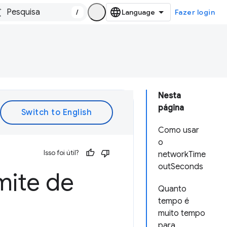
/
Fazer login
Nesta
página
Como usar
o
Isso foi útil?
networkTime
outSeconds
mite de
Quanto
tempo é
muito tempo
para