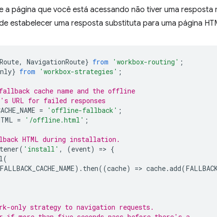
se a página que você está acessando não tiver uma resposta
de estabelecer uma resposta substituta para uma página HTML
Route
,
NavigationRoute
}
from
'workbox-routing'
;
nly
}
from
'workbox-strategies'
;
fallback cache name and the offline
's URL for failed responses
ACHE_NAME
=
'offline-fallback'
;
HTML
=
'/offline.html'
;
lback HTML during installation.
tener
(
'install'
,
(
event
)
=
>
{
l
(
FALLBACK_CACHE_NAME
).
then
((
cache
)
=
>
cache
.
add
(
FALLBAC
rk-only strategy to navigation requests.
r if more than five seconds pass before there's a