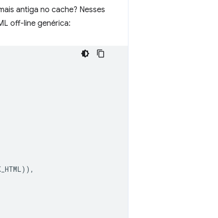
 mais antiga no cache? Nesses
 off-line genérica:
K_HTML
)),