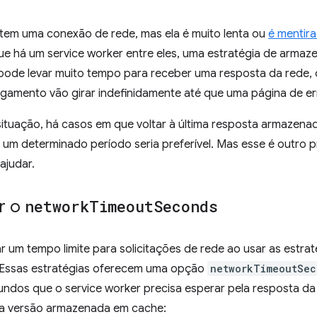
 tem uma conexão de rede, mas ela é muito lenta ou
é mentira
ue há um service worker entre eles, uma estratégia de arm
 pode levar muito tempo para receber uma resposta da rede, o
egamento vão girar indefinidamente até que uma página de er
 situação, há casos em que voltar à última resposta armazen
 um determinado período seria preferível. Mas esse é outro 
ajudar.
r o
network
Timeout
Seconds
ar um tempo limite para solicitações de rede ao usar as estra
 Essas estratégias oferecem uma opção
networkTimeoutSec
dos que o service worker precisa esperar pela resposta da r
ima versão armazenada em cache: