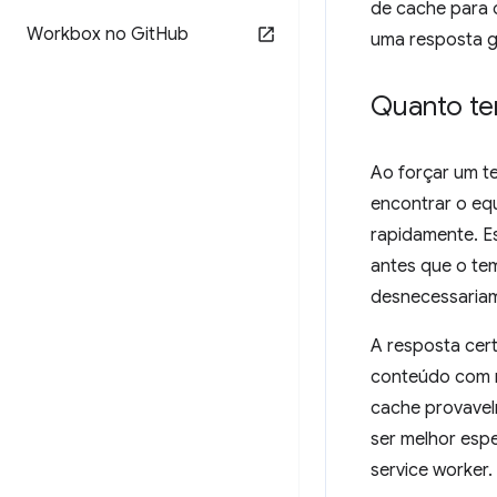
de cache para o
Workbox no Git
Hub
uma resposta g
Quanto te
Ao forçar um te
encontrar o equ
rapidamente. E
antes que o tem
desnecessariam
A resposta cert
conteúdo com m
cache provavelm
ser melhor esp
service worker.