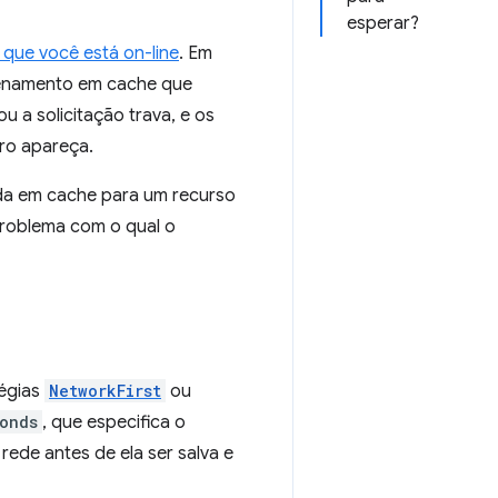
esperar?
 que você está on-line
. Em
azenamento em cache que
u a solicitação trava, e os
ro apareça.
ada em cache para um recurso
problema com o qual o
tégias
NetworkFirst
ou
onds
, que especifica o
ede antes de ela ser salva e