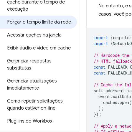
cache durante o tempo de
No entanto, e 
execução
casos, você po
Forçar o tempo limite da rede
Acessar caches na janela
import
{
register
import
{
NetworkO
Exibir áudio e vídeo em cache
// Hardcode the 
Gerenciar respostas
// HTML fallback
const
FALLBACK_C
substitutas
const
FALLBACK_
Gerenciar atualizações
// Cache the fal
imediatamente
self
.
addEventLis
event
.
waitUnti
Como repetir solicitações
caches
.
open
(
quando estiver on-line
);
});
Plug-ins do Workbox
// Apply a netwo
// If offline, o