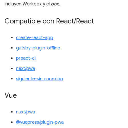
incluyen Workbox y el
box
.
Compatible con React
/
React
create-react-app
gatsby-plugin-offline
preact-cli
next/pwa
siguiente-sin conexión
Vue
nuxt/pwa
@vuepress/plugin-pwa