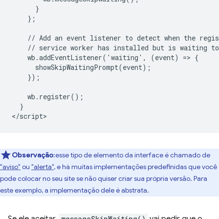
      }

    };

    // Add an event listener to detect when the regis
    // service worker has installed but is waiting to
    wb.addEventListener('waiting', (event) => {

      showSkipWaitingPrompt(event);

    });

    wb.register();

  }

Observação
:esse tipo de elemento da interface é chamado de
"aviso"
ou
"alerta"
, e há muitas implementações predefinidas que você
pode colocar no seu site se não quiser criar sua própria versão. Para
este exemplo, a implementação dele é abstrata.
messageSkipWaiting()