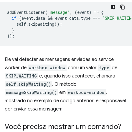
addEventListener
(
'message'
,
(
event
)
=
>
{
if
(
event
.
data
 && 
event
.
data
.
type
===
'SKIP_WAITIN
self
.
skipWaiting
();
}
});
Ele vai detectar as mensagens enviadas ao service
worker de
workbox-window
com um valor
type
de
SKIP_WAITING
e, quando isso acontecer, chamará
self.skipWaiting()
. O método
messageSkipWaiting()
em
workbox-window
,
mostrado no exemplo de código anterior, é responsável
por enviar essa mensagem.
Você precisa mostrar um comando?