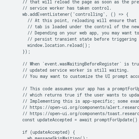
      // that will reload the page as soon as the pre
      // service worker has taken control.

      wb.addEventListener('controlling', () => {

        // At this point, reloading will ensure that 
        // tab is loaded under the control of the new
        // Depending on your web app, you may want to
        // persist transient state before triggering 
        window.location.reload();

      });

      // When `event.wasWaitingBeforeRegister` is tru
      // updated service worker is still waiting.

      // You may want to customize the UI prompt acco
      // This code assumes your app has a promptForUp
      // which returns true if the user wants to upda
      // Implementing this is app-specific; some exam
      // https://open-ui.org/components/alert.researc
      // https://open-ui.org/components/toast.researc
      const updateAccepted = await promptForUpdate();
      if (updateAccepted) {

        wb.messageSkipWaiting();
